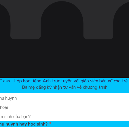
Class - Lớp học tiếng Anh trực tuyến với giáo viên bản xứ cho trẻ 
Ba mẹ đăng ký nhận tư vấn về chương trình
hụ huynh hay học sinh?