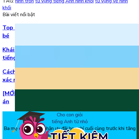
TAG:
hình tròn
từ vựng tiếng Anh hình khối
từ vựng về hình
khối
Bài viết nổi bật
Top 5 bài hát 20/11 hay nhất bằng tiếng Anh cho
bé
Khái niệm, phân loại và vị trí của danh từ trong
tiếng Anh
Cách đọc số thập phân trong tiếng Anh chuẩn
xác nhất
[MỚI] Bộ đề thi tiếng Anh lớp 1 học kì 2 kèm đáp
án
Cho con giỏi
tiếng Anh từ nhỏ
Ba mẹ đăng ký để nhận ưu đãi học phí cuối cùng trước khi tăng
giá, chỉ từ 150k/tháng