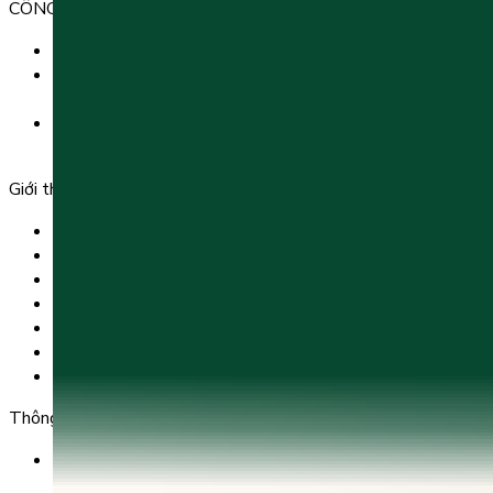
CÔNG TY TNHH GIÁO DỤC UNICLASS
MST: 0110991152 do Sở tài chính TP. Hà Nội cấp.
Tầng 3, Số 61 phố Ngụy Như Kon Tum, phường Thanh
Xuân, thành phố Hà Nội, Việt Nam.
Tầng 5, Tòa nhà G8 Golden, 113 - 115 Ung Văn Khiêm,
Phường 25, Quận Bình Thạnh, TP Hồ Chí Minh.
Giới thiệu
Trang chủ
Sản phẩm
Tải app
Góc toán học
Liên hệ
Chính Sách Bảo Mật
Chính Sách Điều Khoản & Dịch Vụ
Thông tin chuyển khoản
Ngân hàng TMCP Việt Nam Thịnh Vượng (VP Bank) -
CN Kinh Đô