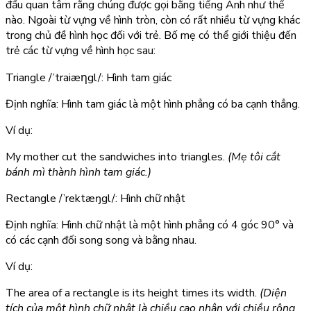
đầu quan tâm rằng chúng được gọi bằng tiếng Anh như thế
nào. Ngoài từ vựng về hình tròn, còn có rất nhiều từ vựng khác
trong chủ đề hình học đối với trẻ. Bố mẹ có thể giới thiệu đến
trẻ các từ vựng về hình học sau:
Triangle
/’traiæηgl/: Hình tam giác
Định nghĩa: Hình tam giác là một hình phẳng có ba cạnh thẳng.
Ví dụ:
My mother cut the sandwiches into triangles.
(Mẹ tôi cắt
bánh mì thành hình tam giác.)
Rectangle
/’rektæŋgl/: Hình chữ nhật
Định nghĩa: Hình chữ nhật là một hình phẳng có 4 góc 90° và
có các cạnh đối song song và bằng nhau.
Ví dụ:
The area of a rectangle is its height times its width.
(Diện
tích của một hình chữ nhật là chiều cao nhân với chiều rộng