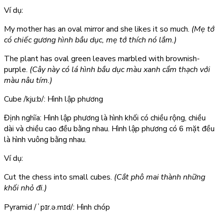
Ví dụ:
My mother has an oval mirror and she likes it so much.
(Mẹ tớ
có chiếc gương hình bầu dục, mẹ tớ thích nó lắm.)
The plant has oval green leaves marbled with brownish-
purple.
(Cây này có lá hình bầu dục màu xanh cẩm thạch với
màu nâu tím.)
Cube
/kju:b/: Hình lập phương
Định nghĩa: Hình lập phương là hình khối có chiều rộng, chiều
dài và chiều cao đều bằng nhau. Hình lập phương có 6 mặt đều
là hình vuông bằng nhau.
Ví dụ:
Cut the chess into small cubes.
(Cắt phô mai thành những
khối nhỏ đi.)
Pyramid
/ˈpɪr.ə.mɪd/: Hình chóp