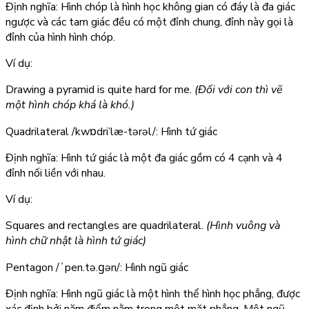
Định nghĩa: Hình chóp là hình học không gian có đáy là đa giác
ngược và các tam giác đều có một đỉnh chung, đỉnh này gọi là
đỉnh của hình hình chóp.
Ví dụ:
Drawing a pyramid is quite hard for me.
(Đối với con thì vẽ
một hình chóp khá là khó.)
Quadrilateral
/kwɒdri’læ-tərəl/: Hình tứ giác
Định nghĩa: Hình tứ giác là một đa giác gồm có 4 cạnh và 4
đỉnh nối liền với nhau.
Ví dụ:
Squares and rectangles are quadrilateral.
(Hình vuông và
hình chữ nhật là hình tứ giác)
Pentagon
/ˈpen.tə.ɡən/: Hình ngũ giác
Định nghĩa: Hình ngũ giác là một hình thể hình học phẳng, được
xác định bởi năm điểm nằm trong một mặt phẳng. Một ngũ