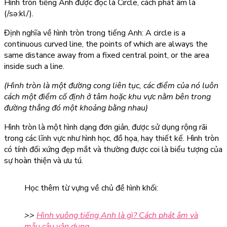
Hình tròn tiếng Anh được
đọc là Circle
, cách
phát âm là
(/sə:kl/)
.
Định nghĩa về hình tròn trong tiếng Anh: A circle is a
continuous curved line, the points of which are always the
same distance away from a fixed central point, or the area
inside such a line.
(Hình tròn là một đường cong liên tục, các điểm của nó luôn
cách một điểm cố định ở tâm hoặc khu vực nằm bên trong
đường thẳng đó một khoảng bằng nhau)
Hình tròn là một hình dạng đơn giản, được sử dụng rộng rãi
trong các lĩnh vực như hình học, đồ họa, hay thiết kế. Hình tròn
có tính đối xứng đẹp mắt và thường được coi là biểu tượng của
sự hoàn thiện và ưu tú.
Học thêm từ vựng về chủ đề hình khối:
>>
Hình vuông tiếng Anh là gì? Cách phát âm và
mẫu câu vận dụng