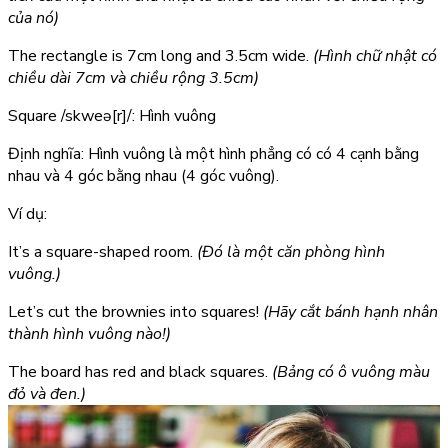
của nó)
The rectangle is 7cm long and 3.5cm wide.
(Hình chữ nhật có
chiều dài 7cm và chiều rộng 3.5cm)
Square
/skweə[r]/: Hình vuông
Định nghĩa: Hình vuông là một hình phẳng có có 4 cạnh bằng
nhau và 4 góc bằng nhau (4 góc vuông).
Ví dụ:
It’s a square-shaped room.
(Đó là một căn phòng hình
vuông.)
Let’s cut the brownies into squares!
(Hãy cắt bánh hạnh nhân
thành hình vuông nào!)
The board has red and black squares.
(Bảng có ô vuông màu
đỏ và đen.)