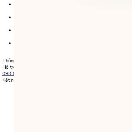
Số tài khoản:
8325 223 188
Chủ tài khoản:
CÔNG TY TNHH GIÁO DỤC UNICLASS
Nội dung chuyển khoản:
SĐT + Tên gói học (hoặc Tên Phụ huynh đăng ký)
Ví dụ:
0985004386 Nguyen Van A
Thông tin liên lạc
Hỗ trợ kỹ thuật:
093.120.8686
Kết nối với chúng tôi