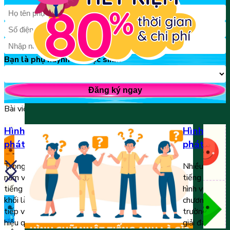
Bạn là phụ huynh hay học sinh?
Đăng ký ngay
Bài viết liên quan
Hình chữ nhật tiếng Anh là gì? Cách
Hình vuông
phát âm & sử dụng
phát âm v
Trong bài viết dưới đây, thầy cô muốn giúp trẻ
Nhiều bé tỏ r
nắm vững và trả lời được câu hỏi “hình chữ nhật
tiếng Anh là 
tiếng Anh là gì?”. Những từ vựng chủ đề hình
hình vuông đ
khối là một trong những trợ thủ đắc lực giúp bé
chương trình
tiếp vận với ngoại ngữ một cách nhanh chóng và
trường mầm n
hiệu quả. Với […]
giải đáp hình