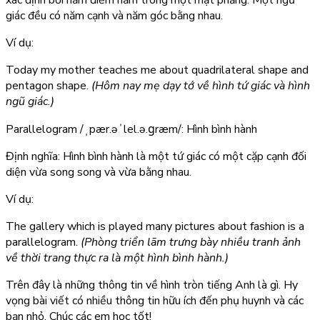
giác đều có năm cạnh và năm góc bằng nhau.
Ví dụ:
Today my mother teaches me about quadrilateral shape and
pentagon shape.
(Hôm nay mẹ dạy tớ về hình tứ giác và hình
ngũ giác.)
Parallelogram
/ˌpær.əˈlel.ə.ɡræm/: Hình bình hành
Định nghĩa: Hình bình hành là một tứ giác có một cặp cạnh đối
diện vừa song song và vừa bằng nhau.
Ví dụ:
The gallery which is played many pictures about fashion is a
parallelogram.
(Phòng triển lãm trưng bày nhiều tranh ảnh
về thời trang thực ra là một hình bình hành.)
Trên đây là những thông tin về
hình tròn tiếng Anh là gì
. Hy
vọng bài viết có nhiều thông tin hữu ích đến phụ huynh và các
bạn nhỏ. Chúc các em học tốt!