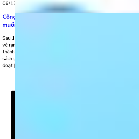
06/12/2022
Công bố kết quả cuộc thi “Khi con lớn lên, con
muốn trở thành…”
Sau 1 tháng phát động, cuộc thi Giỏi tiếng Anh từ bé – Tấm
vé rạng tương lai chủ đề “Khi con lớn lên, con muốn trở
thành…” đã chính thức kết thúc. Ban tổ chức xin công bố danh
sách gồm 10 bài dự thi được Ban Giám khảo đánh giá cao và
đoạt […]