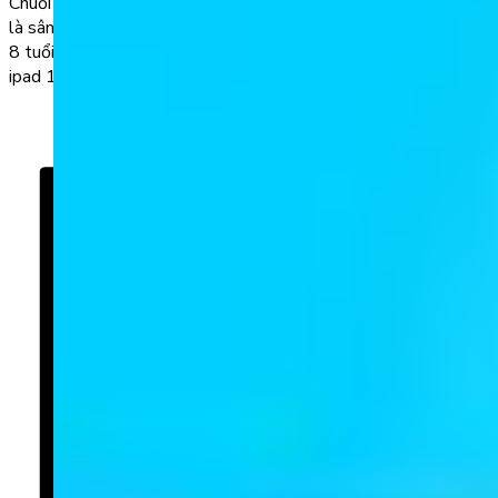
Chuỗi cuộc thi “Giỏi tiếng Anh từ bé – Tấm vé rạng tương lai”
là sân chơi tiếng Anh bổ ích dành cho trẻ trong độ tuổi từ 3 –
8 tuổi đã chính thức khởi động Đợt 3 với giải đặc biệt là cặp
ipad 10.2 wifi 4G 64GB & bộ kit Giỏi tiếng […]