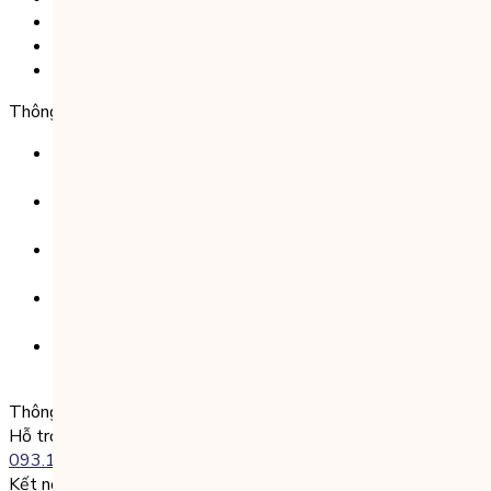
Liên hệ
Chính Sách Bảo Mật
Chính Sách Điều Khoản & Dịch Vụ
Thông tin chuyển khoản
Ngân hàng TMCP Việt Nam Thịnh Vượng (VP Bank) -
CN Kinh Đô
Số tài khoản:
8325 223 188
Chủ tài khoản:
CÔNG TY TNHH GIÁO DỤC UNICLASS
Nội dung chuyển khoản:
SĐT + Tên gói học (hoặc Tên Phụ huynh đăng ký)
Ví dụ:
0985004386 Nguyen Van A
Thông tin liên lạc
Hỗ trợ kỹ thuật:
093.120.8686
Kết nối với chúng tôi