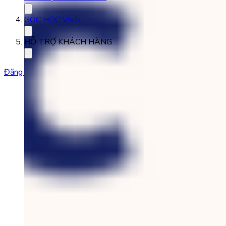
GÓC HỌC VIÊN
HỖ TRỢ KHÁCH HÀNG
Đăng ký học