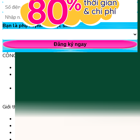
Bạn là phụ huynh hay học sinh?
Đăng ký ngay
CÔNG TY TNHH GIÁO DỤC UNICLASS
MST: 0110991152 do Sở tài chính TP. Hà Nội cấp.
Tầng 3, Số 61 phố Ngụy Như Kon Tum, phường Thanh
Xuân, thành phố Hà Nội, Việt Nam.
Tầng 5, Tòa nhà G8 Golden, 113 - 115 Ung Văn Khiêm,
Phường 25, Quận Bình Thạnh, TP Hồ Chí Minh.
Giới thiệu
Trang chủ
Sản phẩm
Tải app
Góc toán học