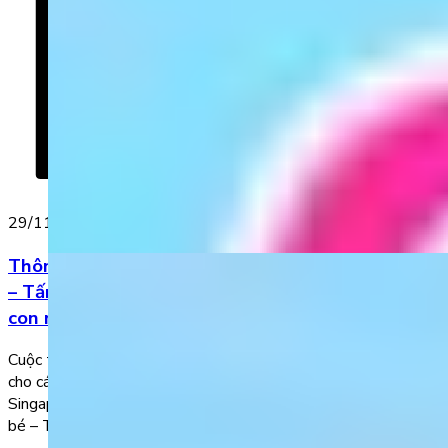
29/11/2022
Thông báo tổ chức cuộc thi Giỏi tiếng Anh từ bé
– Tấm vé rạng tương lai: Chủ đề “Khi con lớn lên,
con muốn trở thành…”
Cuộc thi “Giỏi tiếng Anh từ bé – Tấm vé rạng tương lai” dành
cho các bé đã chính thức khởi động với giải nhất là tour du lịch
Singapore dành cho 2 người (mẹ/ba và bé). “Giỏi tiếng Anh từ
bé – Tấm vé rạng tương lai” là một cuộc thi thú vị, bổ […]