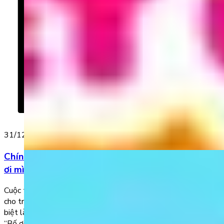
31/12/2022
Chính thức khởi động cuộc thi Đợt 2 Chủ đề “Bố
ơi mình cùng học tiếng Anh đi”
Cuộc thi “Giỏi tiếng Anh từ bé – Tấm vé rạng tương lai” dành
cho trẻ từ 3 – 8 tuổi đã chính thức khởi động Đợt 2 với giải đặc
biệt là tour du lịch Singapore dành cho 2 người (mẹ/ba và bé).
“Bố ơi mình cùng học tiếng Anh đi” là chủ đề […]