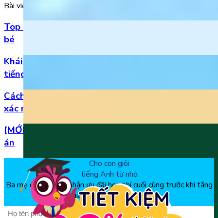
Bài viết nổi bật
Top 5 bài hát 20/11 hay nhất bằng tiếng Anh cho
bé
Khái niệm, phân loại và vị trí của danh từ trong
tiếng Anh
Cách đọc số thập phân trong tiếng Anh chuẩn
xác nhất
[MỚI] Bộ đề thi tiếng Anh lớp 1 học kì 2 kèm đáp
án
Cho con giỏi
tiếng Anh từ nhỏ
Ba mẹ đăng ký để nhận ưu đãi học phí cuối cùng trước khi tăng
giá, chỉ từ 150k/tháng