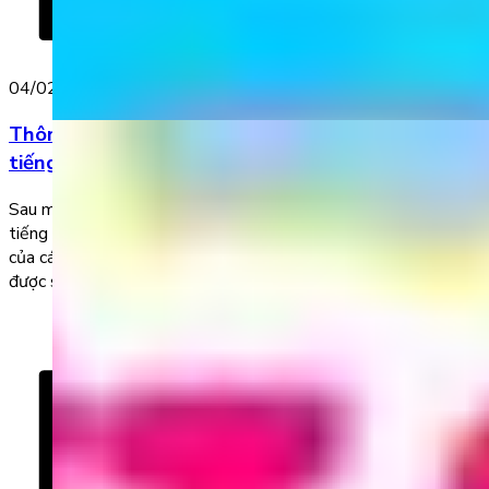
04/02/2023
Thông báo kết quả cuộc thi “Bố ơi mình cùng học
tiếng Anh đi!”
Sau một thời gian phát động cuộc thi “Bố ơi mình cùng học
tiếng Anh đi!”, Ban Tổ chức đã nhận được rất nhiều bài dự thi
của các phụ huynh & bé. Với sự tham gia nhiệt tình đã nói lên
được sức ảnh hưởng và lan tỏa của cuộc thi. Không chỉ số […]