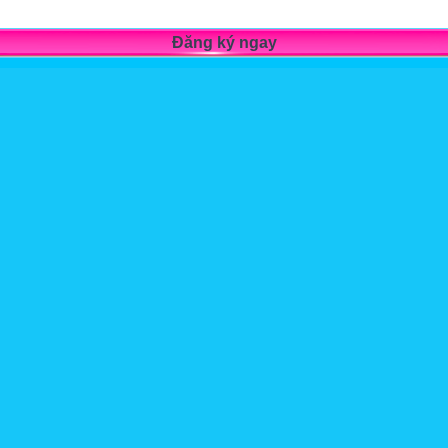
Khung trình độ chung Châu Âu CEFR (viết tắt của Common Europe
Đăng ký ngay
trình, giới thiệu chương trình giảng dạy, thi cử, sách giáo khoa,…
:
n, thành phố Hà Nội, Việt Nam.
hường 25, Quận Bình Thạnh, TP Hồ Chí Minh.