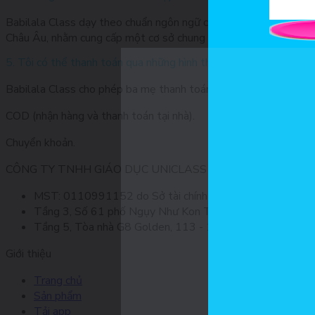
Babilala Class dạy theo chuẩn ngôn ngữ chung Châu Âu CEFR. 
Châu Âu, nhằm cung cấp một cơ sở chung trong việc thiết kế giáo 
5. Tôi có thể thanh toán qua những hình thức nào?
Babilala Class cho phép ba mẹ thanh toán qua các hình thức sau
COD (nhận hàng và thanh toán tại nhà).
Chuyển khoản.
CÔNG TY TNHH GIÁO DỤC UNICLASS
MST: 0110991152 do Sở tài chính TP. Hà Nội cấp.
Tầng 3, Số 61 phố Ngụy Như Kon Tum, phường Thanh Xuâ
Tầng 5, Tòa nhà G8 Golden, 113 - 115 Ung Văn Khiêm, P
Giới thiệu
Trang chủ
Sản phẩm
Tải app