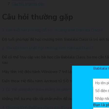
Câu hỏi thường gặp
Câu hỏi thường gặp
1. Lứa tuổi nào phù hợp để học chương trình Babilala Class?
Độ tuổi phù hợp để học chương trình Babilala Class là trẻ em từ
2. Yêu cầu thiết bị để học chương trình Babilala Class?
Để có thể truy cập vào bài học của Babilala Class, ba mẹ cần tải
sau:
Babilala 
Máy tính: Hệ điều hành Windows 7 trở lên.
Điện thoại: Hệ điều hành Android từ 5.0 trở lên, hệ điều hành IO
3. Có thể dùng điện thoại không tải phần mềm thì có học được 
Không thể, ba mẹ cần tải phần mềm để con học được hiệu quả và 
Bạn là p
4. Chương trình Babilala Class dạy theo chuẩn gì?