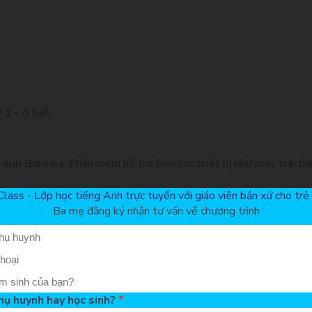
 3 – 8 tuổi.
 app Babilala. Phần mềm hỗ trợ trên các thiết bị như máy tính bàn
Class - Lớp học tiếng Anh trực tuyến với giáo viên bản xứ cho trẻ 
Ba mẹ đăng ký nhận tư vấn về chương trình
S từ 10.0 trở lên.
không?
theo dõi quá trình học nhằm hoàn thiện kỹ năng của trẻ.
hụ huynh hay học sinh?