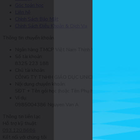
Góc toán học
Liên hệ
Chính Sách Bảo Mật
Chính Sách Điều Khoản & Dịch Vụ
Thông tin chuyển khoản
Ngân hàng TMCP Việt Nam Thịnh Vượng (VP Bank) - CN
Số tài khoản:
8325 223 188
Chủ tài khoản:
CÔNG TY TNHH GIÁO DỤC UNICLASS
Nội dung chuyển khoản:
SĐT + Tên gói học (hoặc Tên Phụ huynh đăng ký)
Ví dụ:
0985004386 Nguyen Van A
Thông tin liên lạc
Hỗ trợ kỹ thuật:
093.120.8686
Kết nối với chúng tôi