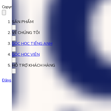
Copyright 2023 Babilala Class
SẢN PHẨM
VỀ CHÚNG TÔI
GÓC HỌC TIẾNG ANH
GÓC HỌC VIÊN
HỖ TRỢ KHÁCH HÀNG
Đăng ký học