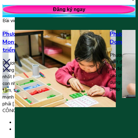
Đăng ký ngay
Bài viết liên quan
Phương pháp giáo dục sớm
Phương ph
Montessori: Nền tảng của sự phát
Doman: Kí
triển
Phương pháp
biết đến là 
Phương pháp giáo dục sớm Montessori là một
ưu điểm vượt 
trong những phương pháp giáo dục phổ biến
cao cho trẻ.
nhất hiện nay và được đông đảo phụ huynh có
dụng rộng rãi
con nhỏ lựa chọn. Montessori lấy trẻ làm trung
pháp Glenn D
tâm, tôn trọng sự phát triển tự nhiên và nhấn
mạnh tính độc lập, tự chủ. Tuy nhiên, không
phải […]
CÔNG TY TNHH GIÁO DỤC UNICLASS
MST: 0110991152 do Sở tài chính TP. Hà Nội cấp.
Tầng 3, Số 61 phố Ngụy Như Kon Tum, phường Thanh
Xuân, thành phố Hà Nội, Việt Nam.