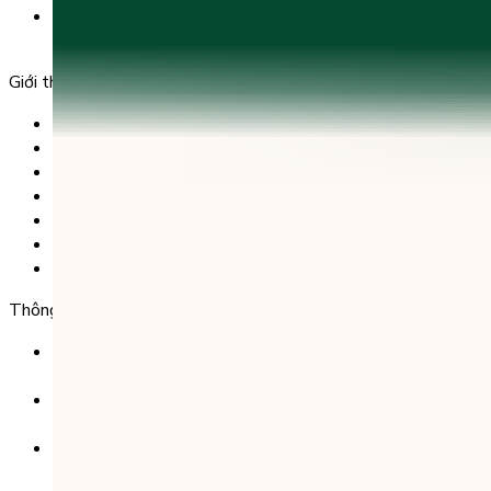
Tầng 5, Tòa nhà G8 Golden, 113 - 115 Ung Văn Khiêm,
Phường 25, Quận Bình Thạnh, TP Hồ Chí Minh.
Giới thiệu
Trang chủ
Sản phẩm
Tải app
Góc toán học
Liên hệ
Chính Sách Bảo Mật
Chính Sách Điều Khoản & Dịch Vụ
Thông tin chuyển khoản
Ngân hàng TMCP Việt Nam Thịnh Vượng (VP Bank) -
CN Kinh Đô
Số tài khoản:
8325 223 188
Chủ tài khoản:
CÔNG TY TNHH GIÁO DỤC UNICLASS