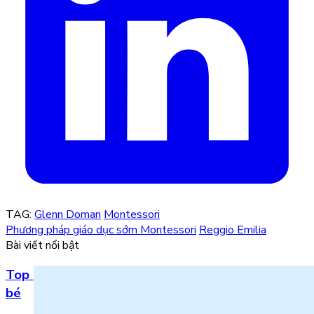
TAG:
Glenn Doman
Montessori
Phương pháp giáo dục sớm Montessori
Reggio Emilia
Bài viết nổi bật
Top 5 bài hát 20/11 hay nhất bằng tiếng Anh cho
bé