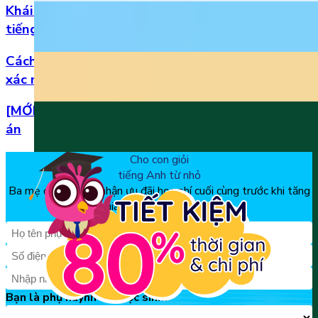
Khái niệm, phân loại và vị trí của danh từ trong
tiếng Anh
Cách đọc số thập phân trong tiếng Anh chuẩn
xác nhất
[MỚI] Bộ đề thi tiếng Anh lớp 1 học kì 2 kèm đáp
án
Cho con giỏi
tiếng Anh từ nhỏ
Ba mẹ đăng ký để nhận ưu đãi học phí cuối cùng trước khi tăng
giá, chỉ từ 150k/tháng
Bạn là phụ huynh hay học sinh?