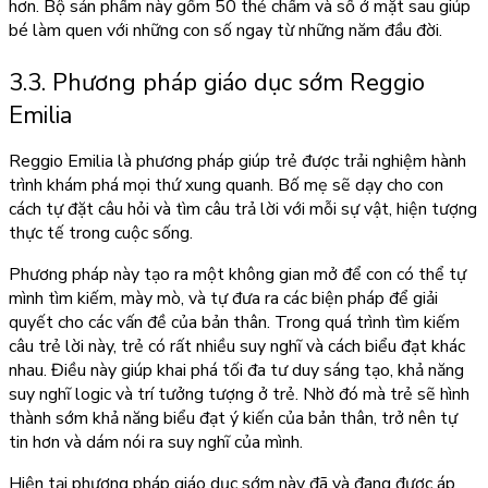
hơn. Bộ sản phẩm này gồm 50 thẻ chấm và số ở mặt sau giúp
bé làm quen với những con số ngay từ những năm đầu đời.
3.3. Phương pháp giáo dục sớm Reggio
Emilia
Reggio Emilia là phương pháp giúp trẻ được trải nghiệm hành
trình khám phá mọi thứ xung quanh. Bố mẹ sẽ dạy cho con
cách tự đặt câu hỏi và tìm câu trả lời với mỗi sự vật, hiện tượng
thực tế trong cuộc sống.
Phương pháp này tạo ra một không gian mở để con có thể tự
mình tìm kiếm, mày mò, và tự đưa ra các biện pháp để giải
quyết cho các vấn đề của bản thân. Trong quá trình tìm kiếm
câu trẻ lời này, trẻ có rất nhiều suy nghĩ và cách biểu đạt khác
nhau. Điều này giúp khai phá tối đa tư duy sáng tạo, khả năng
suy nghĩ logic và trí tưởng tượng ở trẻ. Nhờ đó mà trẻ sẽ hình
thành sớm khả năng biểu đạt ý kiến của bản thân, trở nên tự
tin hơn và dám nói ra suy nghĩ của mình.
Hiện tại phương pháp giáo dục sớm này đã và đang được áp