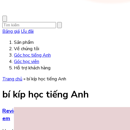
Bảng giá
Ưu đãi
Sản phẩm
Về chúng tôi
Góc học tiếng Anh
Góc học viên
Hỗ trợ khách hàng
Trang chủ
»
bí kíp học tiếng Anh
bí kíp học tiếng Anh
Review top 5 khóa học tiếng Anh online cho trẻ
em