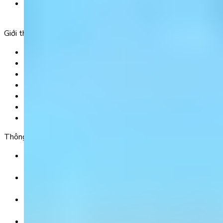
Tầng 5, Tòa nhà G8 Golden, 113 - 115 Ung Văn Khiêm,
Phường 25, Quận Bình Thạnh, TP Hồ Chí Minh.
Giới thiệu
Trang chủ
Sản phẩm
Tải app
Góc toán học
Liên hệ
Chính Sách Bảo Mật
Chính Sách Điều Khoản & Dịch Vụ
Thông tin chuyển khoản
Ngân hàng TMCP Việt Nam Thịnh Vượng (VP Bank) -
CN Kinh Đô
Số tài khoản:
8325 223 188
Chủ tài khoản:
CÔNG TY TNHH GIÁO DỤC UNICLASS
Nội dung chuyển khoản: