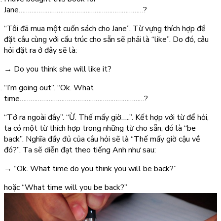
Jane……………………………………………………………?
“Tôi đã mua một cuốn sách cho Jane”. Từ vựng thích hợp để
đặt câu cùng với cấu trúc cho sẵn sẽ phải là “like”. Do đó, câu
hỏi đặt ra ở đây sẽ là:
→
Do you think she will like it?
“I’m going out”. “Ok. What
time……………………………………………………………?
“Tớ ra ngoài đây”. “Ừ. Thế mấy giờ…..”. Kết hợp với từ để hỏi,
ta có một từ thích hợp trong những từ cho sẵn, đó là “be
back”. Nghĩa đầy đủ của câu hỏi sẽ là “Thế mấy giờ cậu về
đó?”. Ta sẽ diễn đạt theo tiếng Anh như sau:
→
“Ok. What time do you think you will be back?”
hoặc
“What time will you be back?”