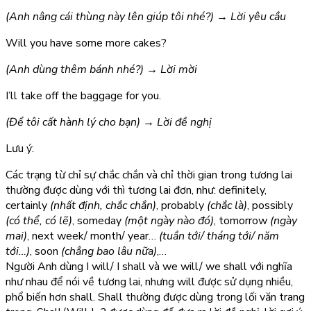
(Anh nâng cái thùng này lên giúp tôi nhé?) → Lời yêu cầu
Will
you
have
some more cakes?
(Anh dùng thêm bánh nhé?) → Lời mời
I’ll take off the baggage for you.
(Để tôi cất hành lý cho bạn) → Lời đề nghị
Lưu ý:
Các trạng từ chỉ sự chắc chắn và chỉ thời gian trong tương lai
thường được dùng với thì tương lai đơn, như: definitely,
certainly
(nhất định, chắc chắn)
, probably
(chắc là)
, possibly
(có thể, có lẽ)
, someday
(một ngày nào đó)
, tomorrow
(ngày
mai)
, next week/ month/ year…
(tuần tới/ tháng tới/ năm
tới…)
, soon
(chẳng bao lâu nữa)
,…
Người Anh dùng I will/ I shall và we will/ we shall với nghĩa
như nhau để nói về tương lai, nhưng will được sử dụng nhiều,
phổ biến hơn shall. Shall thường được dùng trong lối văn trang