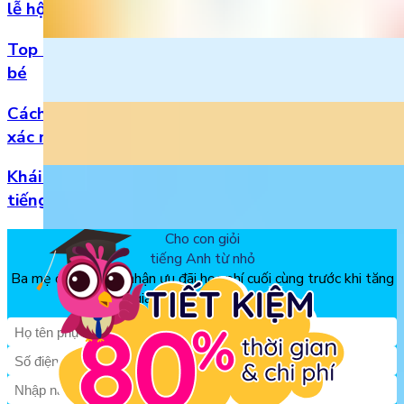
lễ hội
Top 5 bài hát 20/11 hay nhất bằng tiếng Anh cho
bé
Cách đọc số thập phân trong tiếng Anh chuẩn
xác nhất
Khái niệm, phân loại và vị trí của danh từ trong
tiếng Anh
Cho con giỏi
tiếng Anh từ nhỏ
Ba mẹ đăng ký để nhận ưu đãi học phí cuối cùng trước khi tăng
giá, chỉ từ 150k/tháng