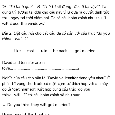
“A: “Tớ lạnh quá” – B: “Thế tớ sẽ đóng cửa sổ lại vậy””.
Ta
dùng thì tương lai đơn cho câu này vì B đưa ra quyết định tức
thì – ngay tại thời điểm nói. Ta có câu hoàn chỉnh như sau:
“I
will close the windows”
Bài 2: Đặt câu hỏi cho các câu đã có sẵn với cấu trúc “do you
think….will…?”
like
cost
rain
be back
get married
David and Jennifer are in
love………………………………………………………………?
Nghĩa của câu cho sẵn là “David và Jennifer đang yêu nhau”. Ở
phần từ vựng cho trước có một cụm từ thích hợp với câu này,
đó là “get married”. Kết hợp cùng cấu trúc “do you
think….will…?” thì câu hoàn chỉnh sẽ như sau:
→
Do you think they will get married?
I have bought this book for