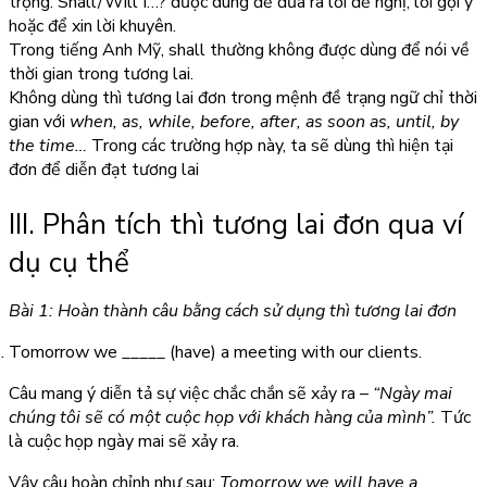
trọng. Shall/Will I…? được dùng để đưa ra lời đề nghị, lời gợi ý
hoặc để xin lời khuyên.
Trong tiếng Anh Mỹ, shall thường không được dùng để nói về
thời gian trong tương lai.
Không dùng thì tương lai đơn trong mệnh đề trạng ngữ chỉ thời
gian với
when, as, while, before, after, as soon as, until, by
the time…
Trong các trường hợp này, ta sẽ dùng thì hiện tại
đơn để diễn đạt tương lai
III. Phân tích thì tương lai đơn qua ví
dụ cụ thể
Bài 1: Hoàn thành câu bằng cách sử dụng thì tương lai đơn
Tomorrow we _____ (have) a meeting with our clients.
Câu mang ý diễn tả sự việc chắc chắn sẽ xảy ra –
“Ngày mai
chúng tôi sẽ có một cuộc họp với khách hàng của mình”.
Tức
là cuộc họp ngày mai sẽ xảy ra.
Vậy câu hoàn chỉnh như sau:
Tomorrow we will have a