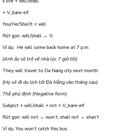
I/We + will/shall
+ V_bare-inf
You/He/She/It + will
Rút gọn:
will/shall → ’ll
Ví dụ: He
will come
back home at 7 p.m.
(Anh ấy sẽ trở về nhà lúc 7 giờ tối)
They
will travel
to Da Nang city next month.
(Họ sẽ đi du lịch tới Đà Nẵng vào tháng sau)
Thể phủ định (Negative form)
Subject + will/shall + not + V_bare-inf
Rút gọn:
will not → won’t; shall not → shan’t
Ví dụ: You
won’t catch
this bus.