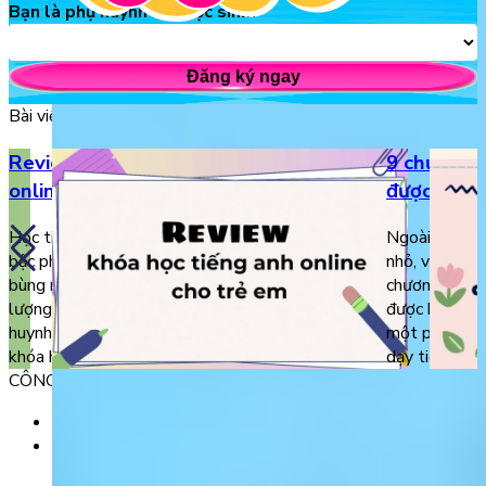
Bạn là phụ huynh hay học sinh?
Đăng ký ngay
Bài viết liên quan
Review top 5 khóa học tiếng Anh
9 chương t
online cho trẻ em
được khuy
Học tiếng Anh online là sự lựa chọn của nhiều
Ngoài các giá
bậc phụ huynh trong thời đại công nghệ 4.0
nhỏ, việc sử 
bùng nổ. Tuy nhiên, việc lựa chọn khóa học chất
chương trình 
lượng và phù hợp với con lại là điều khiến phụ
được khuyến 
huynh băn khoăn, đau đầu. Để lựa chọn được
một phương ti
khóa học đem lại hiệu quả […]
dạy tiếng Anh
CÔNG TY TNHH GIÁO DỤC UNICLASS
MST: 0110991152 do Sở tài chính TP. Hà Nội cấp.
Tầng 3, Số 61 phố Ngụy Như Kon Tum, phường Thanh
Xuân, thành phố Hà Nội, Việt Nam.