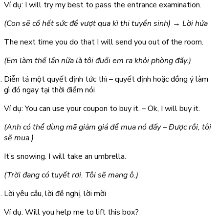
Ví dụ: I
will try
my best to pass the entrance examination.
(Con sẽ cố hết sức để vượt qua kì thi tuyển sinh) → Lời hứa
The next time you do that I
will send
you out of the room.
(Em làm thế lần nữa là tôi đuổi em ra khỏi phòng đấy.)
Diễn tả một quyết định tức thì – quyết định hoặc đồng ý làm
gì đó ngay tại thời điểm nói
Ví dụ: You can use your coupon to buy it. – Ok, I
will buy
it.
(Anh có thể dùng mã giảm giá để mua nó đấy – Được rồi, tôi
sẽ mua.)
It’s snowing. I
will take
an umbrella.
(Trời đang có tuyết rơi. Tôi sẽ mang ô.)
Lời yêu cầu, lời đề nghị, lời mời
Ví dụ:
Will
you
help
me to lift this box?