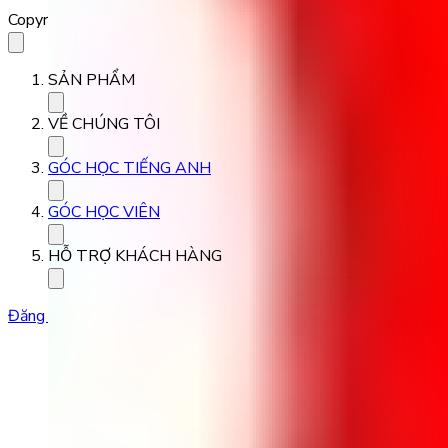
Copyright 2023 Babilala Class
SẢN PHẨM
VỀ CHÚNG TÔI
GÓC HỌC TIẾNG ANH
GÓC HỌC VIÊN
HỖ TRỢ KHÁCH HÀNG
Đăng ký học