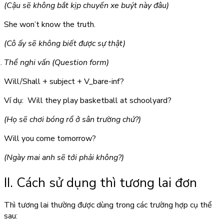
(Cậu sẽ không bắt kịp chuyến xe buýt này đâu)
She
won’t know
the truth.
(Cô ấy sẽ không biết được sự thật)
Thể nghi vấn (Question form)
Will/Shall + subject + V_bare-inf?
Ví dụ:
Will
they
play
basketball at schoolyard?
(Họ sẽ chơi bóng rổ ở sân trường chứ?)
Will
you
come
tomorrow?
(Ngày mai anh sẽ tới phải không?)
II. Cách sử dụng thì tương lai đơn
Thì tương lai thường được dùng trong các trường hợp cụ thể
sau: