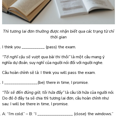
Thì tương lai đơn thường được nhận biết qua các trạng từ chỉ
thời gian
I think you ___________ (pass) the exam.
“Tớ nghĩ cậu sẽ vượt qua bài thi thôi”
là một câu mang ý
nghĩa dự đoán, suy nghĩ của người nói đối với người nghe.
Câu hoàn chỉnh sẽ là:
I think you will pass the exam.
I ________________(be) there in time, I promise.
“Tôi sẽ đến đúng giờ, tôi hứa đấy”
là câu lời hứa của người nói.
Do đó ở đây ta sẽ chia thì tương lai đơn, câu hoàn chỉnh như
sau:
I will be there in time, I promise.
A: “I’m cold.” – B: “I _________________ (close) the windows.”