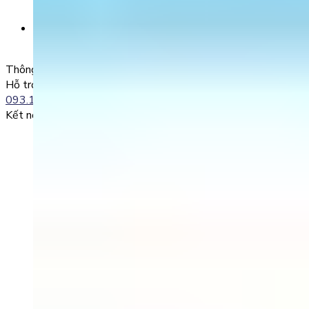
SĐT + Tên gói học (hoặc Tên Phụ huynh đăng ký)
Ví dụ:
0985004386 Nguyen Van A
Thông tin liên lạc
Hỗ trợ kỹ thuật:
093.120.8686
Kết nối với chúng tôi