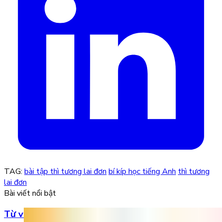
TAG:
bài tập thì tương lai đơn
bí kíp học tiếng Anh
thì tương
lai đơn
Bài viết nổi bật
Từ vựng Halloween tiếng Anh: Chuẩn bị cho mùa