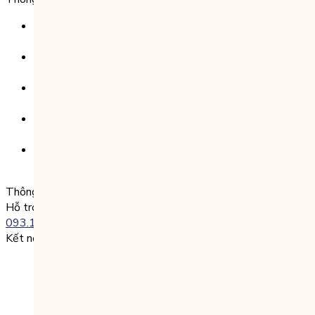
Ngân hàng TMCP Việt Nam Thịnh Vượng (VP Bank) -
CN Kinh Đô
Số tài khoản:
8325 223 188
Chủ tài khoản:
CÔNG TY TNHH GIÁO DỤC UNICLASS
Nội dung chuyển khoản:
SĐT + Tên gói học (hoặc Tên Phụ huynh đăng ký)
Ví dụ:
0985004386 Nguyen Van A
Thông tin liên lạc
Hỗ trợ kỹ thuật:
093.120.8686
Kết nối với chúng tôi