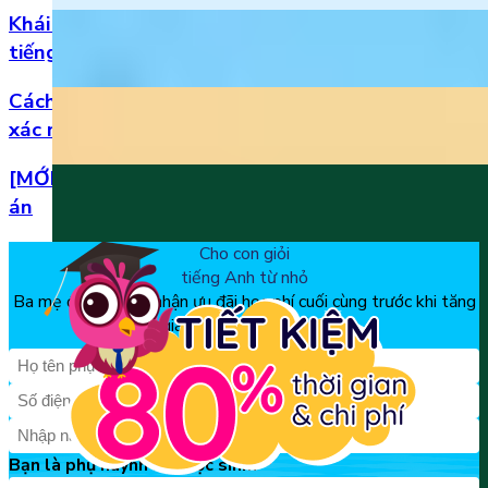
Khái niệm, phân loại và vị trí của danh từ trong
tiếng Anh
Cách đọc số thập phân trong tiếng Anh chuẩn
xác nhất
[MỚI] Bộ đề thi tiếng Anh lớp 1 học kì 2 kèm đáp
án
Cho con giỏi
tiếng Anh từ nhỏ
Ba mẹ đăng ký để nhận ưu đãi học phí cuối cùng trước khi tăng
giá, chỉ từ 150k/tháng
Bạn là phụ huynh hay học sinh?