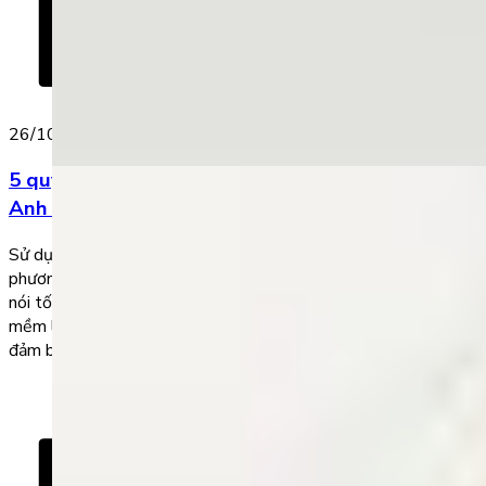
26/10/2022
5 quy tắc dạy bé học với app giúp luyện nói tiếng
Anh trôi chảy
Sử dụng app giúp luyện nói tiếng Anh là một trong những
phương pháp giúp trẻ cải thiện và xây dựng nền tảng kỹ năng
nói tốt nhất. Vì vậy, cha mẹ cần lựa chọn cho con một phần
mềm luyện nói phù hợp, kết hợp cùng cách học khoa học nhằm
đảm bảo kết […]