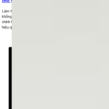
cho trẻ em
Làm thế nào để bé có thể nói tiếng Anh như người bản xứ mà
không cần đến trung tâm? Ứng dụng dạy giao tiếp tiếng Anh
chính là giải pháp tối ưu để các bé có thể phát triển kỹ năng nói
hiệu quả. Sau đây là 5 phần mềm luyện nói tiếng Anh […]