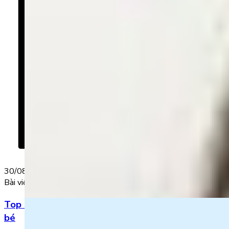
30/08/2022
Bài viết nổi bật
Top 5 bài hát 20/11 hay nhất bằng tiếng Anh cho
bé