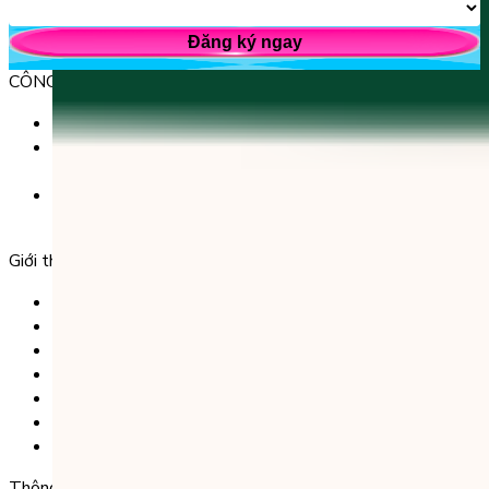
Đăng ký ngay
CÔNG TY TNHH GIÁO DỤC UNICLASS
MST: 0110991152 do Sở tài chính TP. Hà Nội cấp.
Tầng 3, Số 61 phố Ngụy Như Kon Tum, phường Thanh
Xuân, thành phố Hà Nội, Việt Nam.
Tầng 5, Tòa nhà G8 Golden, 113 - 115 Ung Văn Khiêm,
Phường 25, Quận Bình Thạnh, TP Hồ Chí Minh.
Giới thiệu
Trang chủ
Sản phẩm
Tải app
Góc toán học
Liên hệ
Chính Sách Bảo Mật
Chính Sách Điều Khoản & Dịch Vụ
Thông tin chuyển khoản