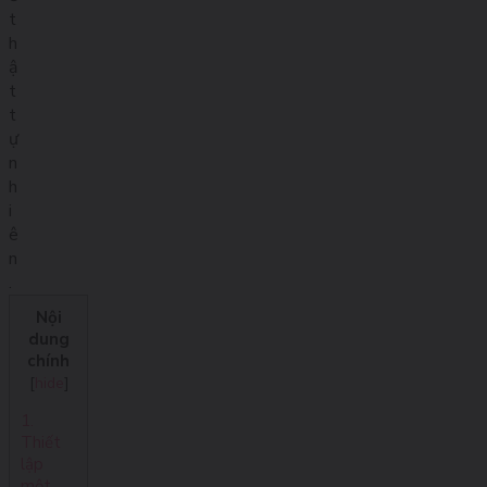
t
h
ậ
t
t
ự
n
h
i
ê
n
.
Nội
dung
chính
[
hide
]
1.
Thiết
lập
một