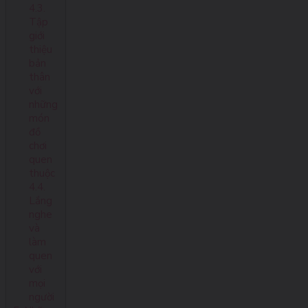
4.3.
Tập
giới
thiệu
bản
thân
với
những
món
đồ
chơi
quen
thuộc
4.4.
Lắng
nghe
và
làm
quen
với
mọi
người