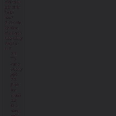
giới thiệu
bản thân
từ khi
nào?
2. Bé cần
kỹ năng
gì để giao
tiếp tiếng
Anh tự
tin?
2.1.
Từ
vựng
phong
phú
2.2.
Phát
âm
chuẩn
2.3.
Khả
năng