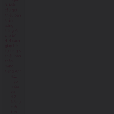
nghe
3. Mẫu
câu giới
thiệu bản
thân
bằng
tiếng Anh
cho bé
4. 4 cách
giúp bé
tự tin giới
thiệu bản
thân
bằng
tiếng Anh
4.1.
Tập
nhập
vai
4.2.
Nở nụ
cười
tươi