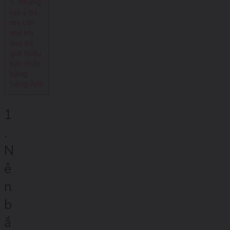
5. Những
lưu ý ba
mẹ cần
nhớ khi
dạy bé
giới thiệu
bản thân
bằng
tiếng Anh
1
.
N
ê
n
b
ắ