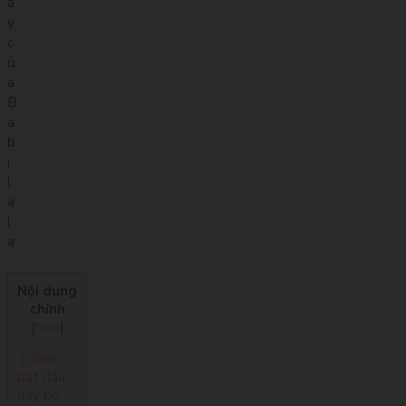
â
y
c
ủ
a
B
a
b
i
l
a
l
a
.
Nội dung
chính
[
hide
]
1. Nên
bắt đầu
dạy bé