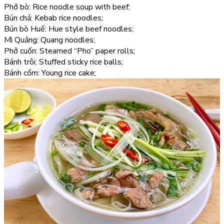
Phở bò: Rice noodle soup with beef;
Bún chả: Kebab rice noodles;
Bún bò Huế: Hue style beef noodles;
Mì Quảng: Quang noodles;
Phở cuốn: Steamed “Pho” paper rolls;
Bánh trôi: Stuffed sticky rice balls;
Bánh cốm: Young rice cake;