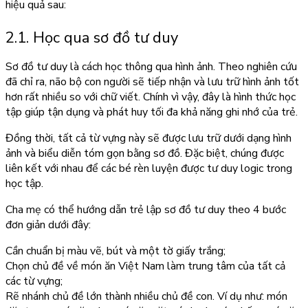
hiệu quả sau:
2.1. Học qua sơ đồ tư duy
Sơ đồ tư duy là cách học thông qua hình ảnh. Theo nghiên cứu
đã chỉ ra, não bộ con người sẽ tiếp nhận và lưu trữ hình ảnh tốt
hơn rất nhiều so với chữ viết. Chính vì vậy, đây là hình thức học
tập giúp tận dụng và phát huy tối đa khả năng ghi nhớ của trẻ.
Đồng thời, tất cả từ vựng này sẽ được lưu trữ dưới dạng hình
ảnh và biểu diễn tóm gọn bằng sơ đồ. Đặc biệt, chúng được
liên kết với nhau để các bé rèn luyện được tư duy logic trong
học tập.
Cha mẹ có thể hướng dẫn trẻ lập sơ đồ tư duy theo 4 bước
đơn giản dưới đây:
Cần chuẩn bị màu vẽ, bút và một tờ giấy trắng;
Chọn chủ đề về món ăn Việt Nam làm trung tâm của tất cả
các từ vựng;
Rẽ nhánh chủ đề lớn thành nhiều chủ đề con. Ví dụ như: món