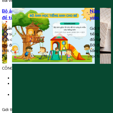
Bài viết liên quan
Bộ ảnh học tiếng Anh cho bé (10 chủ
Nắm trọn 
đề từ vựng, mẫu câu)
viên trong
Bộ ảnh học tiếng Anh được thầy cô chia sẻ dưới
Giới thiệu về
đây sẽ rất hữu ích đối với việc học từ vựng và
tiếng Anh là
mẫu câu giao tiếp của trẻ. Bộ ảnh bao gồm các
đối tượng khi
chủ đề quen thuộc như trường học, gia đình, đồ
Bởi đây là ch
chơi, động vật, đồ ăn,… Mỗi hình ảnh về từ vựng,
sống hàng ngà
[…]
học từ vựng, 
CÔNG TY TNHH GIÁO DỤC UNICLASS
MST: 0110991152 do Sở tài chính TP. Hà Nội cấp.
Tầng 3, Số 61 phố Ngụy Như Kon Tum, phường Thanh
Xuân, thành phố Hà Nội, Việt Nam.
Tầng 5, Tòa nhà G8 Golden, 113 - 115 Ung Văn Khiêm,
Phường 25, Quận Bình Thạnh, TP Hồ Chí Minh.
Giới thiệu