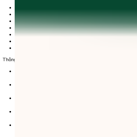
Trang chủ
Sản phẩm
Tải app
Góc toán học
Liên hệ
Chính Sách Bảo Mật
Chính Sách Điều Khoản & Dịch Vụ
Thông tin chuyển khoản
Ngân hàng TMCP Việt Nam Thịnh Vượng (VP Bank) -
CN Kinh Đô
Số tài khoản:
8325 223 188
Chủ tài khoản:
CÔNG TY TNHH GIÁO DỤC UNICLASS
Nội dung chuyển khoản:
SĐT + Tên gói học (hoặc Tên Phụ huynh đăng ký)
Ví dụ:
0985004386 Nguyen Van A