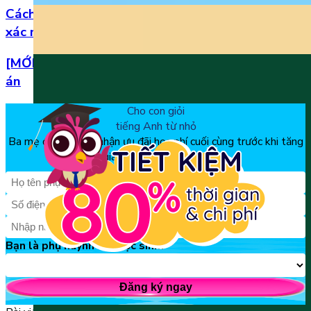
Cách đọc số thập phân trong tiếng Anh chuẩn
xác nhất
[MỚI] Bộ đề thi tiếng Anh lớp 1 học kì 2 kèm đáp
án
Cho con giỏi
tiếng Anh từ nhỏ
Ba mẹ đăng ký để nhận ưu đãi học phí cuối cùng trước khi tăng
giá, chỉ từ 150k/tháng
Bạn là phụ huynh hay học sinh?
Đăng ký ngay