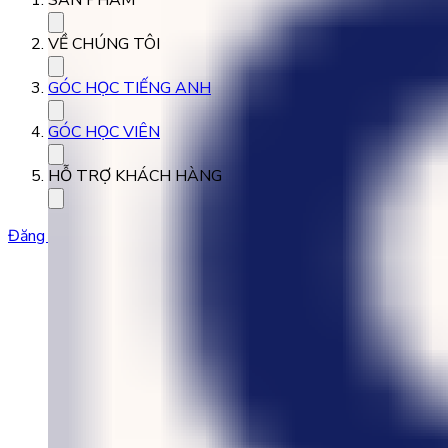
SẢN PHẨM
VỀ CHÚNG TÔI
GÓC HỌC TIẾNG ANH
GÓC HỌC VIÊN
HỖ TRỢ KHÁCH HÀNG
Đăng ký học