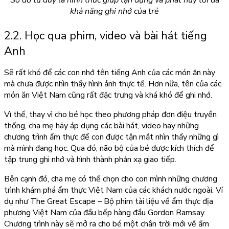
Sơ đồ tư duy là hình thức giúp tận dụng và phát huy tối đa
khả năng ghi nhớ của trẻ
2.2. Học qua phim, video và bài hát tiếng
Anh
Sẽ rất khó để các con nhớ tên tiếng Anh của các món ăn này
mà chưa được nhìn thấy hình ảnh thực tế. Hơn nữa, tên của các
món ăn Việt Nam cũng rất đặc trưng và khá khó để ghi nhớ.
Vì thế, thay vì cho bé học theo phương pháp đơn điệu truyền
thống, cha mẹ hãy áp dụng các bài hát, video hay những
chương trình ẩm thực để con được tận mắt nhìn thấy những gì
mà mình đang học. Qua đó, não bộ của bé được kích thích để
tập trung ghi nhớ và hình thành phản xạ giao tiếp.
Bên cạnh đó, cha mẹ có thể chọn cho con mình những chương
trình khám phá ẩm thực Việt Nam của các khách nước ngoài. Ví
dụ như The Great Escape – Bộ phim tài liệu về ẩm thực địa
phương Việt Nam của đầu bếp hàng đầu Gordon Ramsay.
Chương trình này sẽ mở ra cho bé một chân trời mới về ẩm