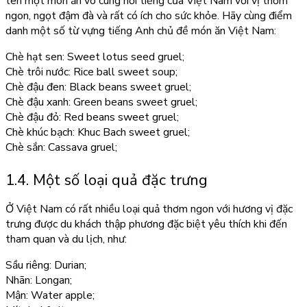
tên một món ăn vô cùng nổi tiếng của Việt Nam với vị thơm
ngon, ngọt đậm đà và rất có ích cho sức khỏe. Hãy cùng điểm
danh một số từ vựng tiếng Anh chủ đề món ăn Việt Nam:
Chè hạt sen: Sweet lotus seed gruel;
Chè trôi nước: Rice ball sweet soup;
Chè đậu đen: Black beans sweet gruel;
Chè đậu xanh: Green beans sweet gruel;
Chè đậu đỏ: Red beans sweet gruel;
Chè khúc bạch: Khuc Bach sweet gruel;
Chè sắn: Cassava gruel;
1.4. Một số loại quả đặc trưng
Ở Việt Nam có rất nhiều loại quả thơm ngon với hương vị đặc
trưng được du khách thập phương đặc biệt yêu thích khi đến
tham quan và du lịch, như:
Sầu riêng: Durian;
Nhãn: Longan;
Mận: Water apple;