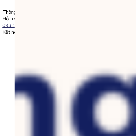
0985004386 Nguyen Van A
Thông tin liên lạc
Hỗ trợ kỹ thuật:
093.120.8686
Kết nối với chúng tôi