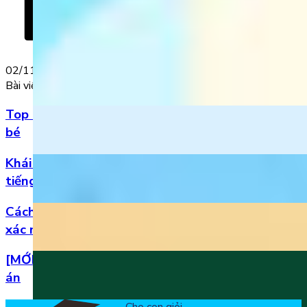
02/11/2023
Bài viết nổi bật
Top 5 bài hát 20/11 hay nhất bằng tiếng Anh cho
bé
Khái niệm, phân loại và vị trí của danh từ trong
tiếng Anh
Cách đọc số thập phân trong tiếng Anh chuẩn
xác nhất
[MỚI] Bộ đề thi tiếng Anh lớp 1 học kì 2 kèm đáp
án