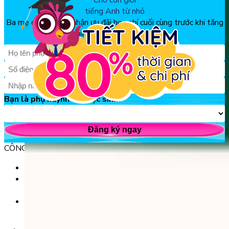
Cho con giỏi
tiếng Anh từ nhỏ
Ba mẹ đăng ký để nhận ưu đãi học phí cuối cùng trước khi tăng
giá, chỉ từ 150k/tháng
Bạn là phụ huynh hay học sinh?
Đăng ký ngay
CÔNG TY TNHH GIÁO DỤC UNICLASS
MST: 0110991152 do Sở tài chính TP. Hà Nội cấp.
Tầng 3, Số 61 phố Ngụy Như Kon Tum, phường Thanh
Xuân, thành phố Hà Nội, Việt Nam.
Tầng 5, Tòa nhà G8 Golden, 113 - 115 Ung Văn Khiêm,
Phường 25, Quận Bình Thạnh, TP Hồ Chí Minh.