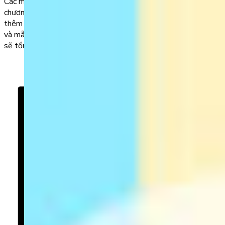
Các mùa trong năm là chủ đề quen thuộc được đưa vào trong
chương trình học tiếng Anh cơ bản của trẻ. Không chỉ cung cấp
thêm kiến thức về thời tiết mà còn giúp con tích lũy từ vựng
và mẫu câu miêu tả thời tiết 4 mùa tiếng Anh. Sau đây, thầy cô
sẽ tổng […]