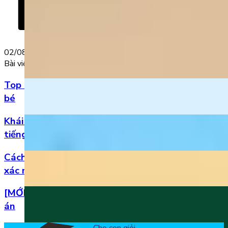
02/08/2022
Bài viết nổi bật
Top 5 bài hát 20/11 hay nhất bằng tiếng Anh cho
bé
Khái niệm, phân loại và vị trí của danh từ trong
tiếng Anh
Cách đọc số thập phân trong tiếng Anh chuẩn
xác nhất
[MỚI] Bộ đề thi tiếng Anh lớp 1 học kì 2 kèm đáp
án