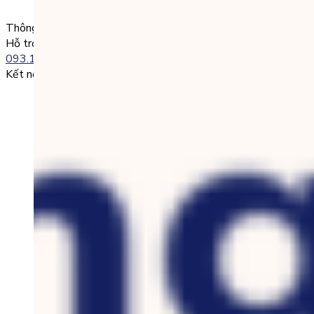
0985004386 Nguyen Van A
Thông tin liên lạc
Hỗ trợ kỹ thuật:
093.120.8686
Kết nối với chúng tôi