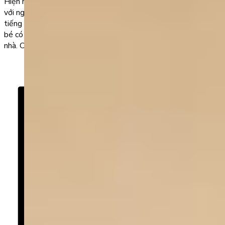
Hiện nay, nhiều phụ huynh mong muốn cho con được giao tiếp
với người bản xứ mà lựa chọn cho con học tại các trung tâm
tiếng Anh. Tuy nhiên với phần mềm luyện nói tiếng Anh online,
bé có thể giao tiếp với người nước ngoài ngay cả khi đang ở
nhà. Cùng tìm hiểu […]