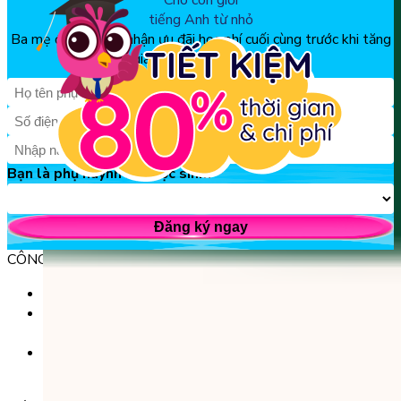
Cho con giỏi
tiếng Anh từ nhỏ
Ba mẹ đăng ký để nhận ưu đãi học phí cuối cùng trước khi tăng
giá, chỉ từ 150k/tháng
Bạn là phụ huynh hay học sinh?
Đăng ký ngay
CÔNG TY TNHH GIÁO DỤC UNICLASS
MST: 0110991152 do Sở tài chính TP. Hà Nội cấp.
Tầng 3, Số 61 phố Ngụy Như Kon Tum, phường Thanh
Xuân, thành phố Hà Nội, Việt Nam.
Tầng 5, Tòa nhà G8 Golden, 113 - 115 Ung Văn Khiêm,
Phường 25, Quận Bình Thạnh, TP Hồ Chí Minh.