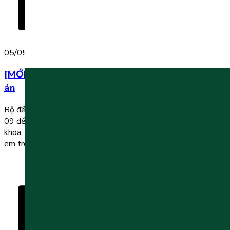
05/05/2025
[MỚI] Bộ đề thi tiếng Anh lớp 1 học kì 2 kèm đáp
án
Bộ đề thi tiếng Anh lớp 1 học kì 2 năm học 2025 – 2026 gồm
09 đề thi được thầy cô biên soạn bám sát nội dung sách giáo
khoa. Đề thi kèm đáp án chi tiết giúp quá trình ôn tập của các
em trọng tâm, hiệu quả và dễ đạt điểm cao […]