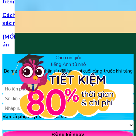
tiếng Anh
Cách đọc số thập phân trong tiếng Anh chuẩn
xác nhất
[MỚI] Bộ đề thi tiếng Anh lớp 1 học kì 2 kèm đáp
án
Cho con giỏi
tiếng Anh từ nhỏ
Ba mẹ đăng ký để nhận ưu đãi học phí cuối cùng trước khi tăng
giá, chỉ từ 150k/tháng
Bạn là phụ huynh hay học sinh?
Đăng ký ngay