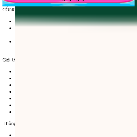
CÔNG TY TNHH GIÁO DỤC UNICLASS
MST: 0110991152 do Sở tài chính TP. Hà Nội cấp.
Tầng 3, Số 61 phố Ngụy Như Kon Tum, phường Thanh
Xuân, thành phố Hà Nội, Việt Nam.
Tầng 5, Tòa nhà G8 Golden, 113 - 115 Ung Văn Khiêm,
Phường 25, Quận Bình Thạnh, TP Hồ Chí Minh.
Giới thiệu
Trang chủ
Sản phẩm
Tải app
Góc toán học
Liên hệ
Chính Sách Bảo Mật
Chính Sách Điều Khoản & Dịch Vụ
Thông tin chuyển khoản
Ngân hàng TMCP Việt Nam Thịnh Vượng (VP Bank) -