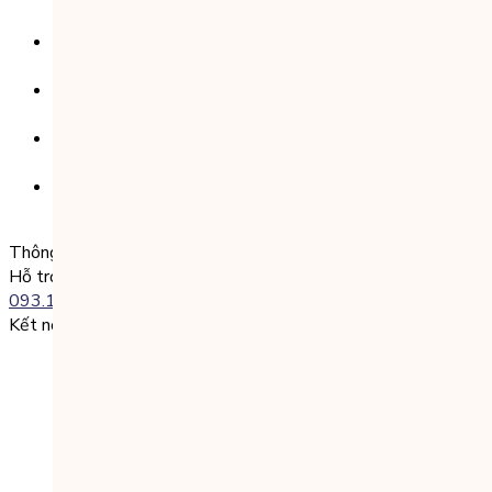
CN Kinh Đô
Số tài khoản:
8325 223 188
Chủ tài khoản:
CÔNG TY TNHH GIÁO DỤC UNICLASS
Nội dung chuyển khoản:
SĐT + Tên gói học (hoặc Tên Phụ huynh đăng ký)
Ví dụ:
0985004386 Nguyen Van A
Thông tin liên lạc
Hỗ trợ kỹ thuật:
093.120.8686
Kết nối với chúng tôi