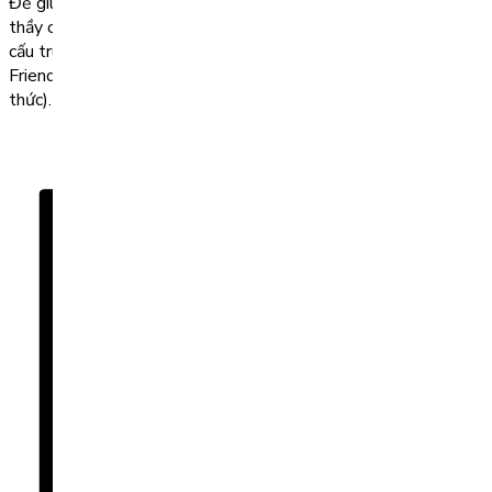
Để giúp các em chuẩn bị thật tốt cho kỳ thi học kỳ 2, dưới đây
thầy cô đã biên soạn bộ đề thi tiếng Anh lớp 2 học kì 2 theo
cấu trúc sách mới Explore Our World (Cánh diều), Family And
Friends (Chân trời sáng tạo) và Global Success (Kết nối tri
thức). […]