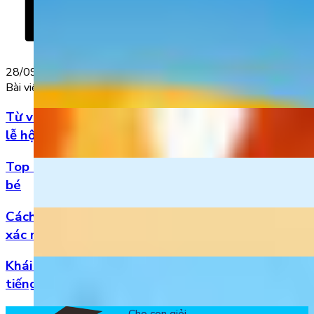
28/09/2023
Bài viết nổi bật
Từ vựng Halloween tiếng Anh: Chuẩn bị cho mùa
lễ hội
Top 5 bài hát 20/11 hay nhất bằng tiếng Anh cho
bé
Cách đọc số thập phân trong tiếng Anh chuẩn
xác nhất
Khái niệm, phân loại và vị trí của danh từ trong
tiếng Anh