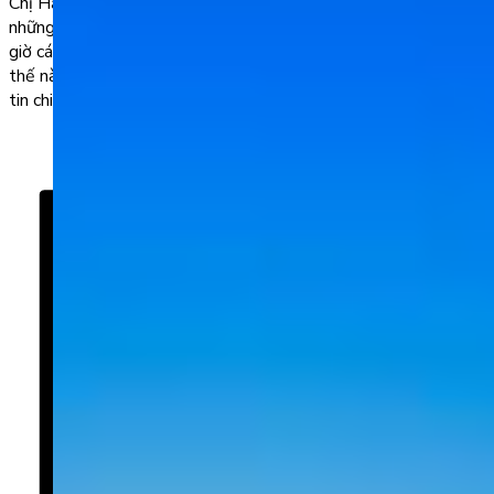
Chị Hằng là nhân vật quen thuộc thường xuất hiện trong
những câu chuyện dân gian của thiếu nhi Việt Nam. Vậy đã bao
giờ các bé thắc mắc chị Hằng tiếng Anh là gì, cách phát âm như
thế nào? Trong bài viết dưới đây, thầy cô sẽ gửi những thông
tin chi tiết nhất […]