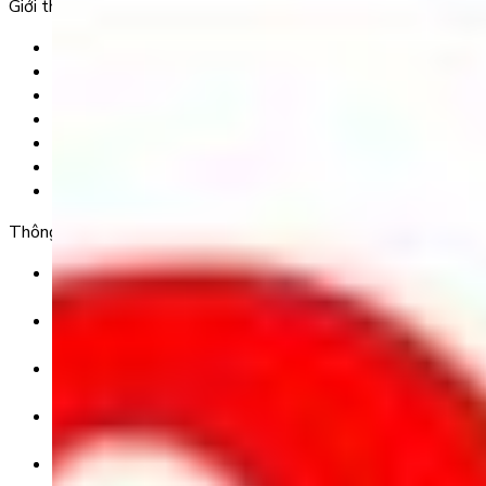
Giới thiệu
Trang chủ
Sản phẩm
Tải app
Góc toán học
Liên hệ
Chính Sách Bảo Mật
Chính Sách Điều Khoản & Dịch Vụ
Thông tin chuyển khoản
Ngân hàng TMCP Việt Nam Thịnh Vượng (VP Bank) -
CN Kinh Đô
Số tài khoản:
8325 223 188
Chủ tài khoản:
CÔNG TY TNHH GIÁO DỤC UNICLASS
Nội dung chuyển khoản:
SĐT + Tên gói học (hoặc Tên Phụ huynh đăng ký)
Ví dụ: