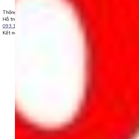
0985004386 Nguyen Van A
Thông tin liên lạc
Hỗ trợ kỹ thuật:
093.120.8686
Kết nối với chúng tôi