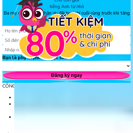
Cho con giỏi
tiếng Anh từ nhỏ
Ba mẹ đăng ký để nhận ưu đãi học phí cuối cùng trước khi tăng
giá, chỉ từ 150k/tháng
Bạn là phụ huynh hay học sinh?
Đăng ký ngay
CÔNG TY TNHH GIÁO DỤC UNICLASS
MST: 0110991152 do Sở tài chính TP. Hà Nội cấp.
Tầng 3, Số 61 phố Ngụy Như Kon Tum, phường Thanh
Xuân, thành phố Hà Nội, Việt Nam.
Tầng 5, Tòa nhà G8 Golden, 113 - 115 Ung Văn Khiêm,
Phường 25, Quận Bình Thạnh, TP Hồ Chí Minh.