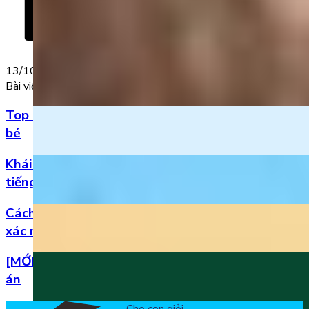
13/10/2022
Bài viết nổi bật
Top 5 bài hát 20/11 hay nhất bằng tiếng Anh cho
bé
Khái niệm, phân loại và vị trí của danh từ trong
tiếng Anh
Cách đọc số thập phân trong tiếng Anh chuẩn
xác nhất
[MỚI] Bộ đề thi tiếng Anh lớp 1 học kì 2 kèm đáp
án