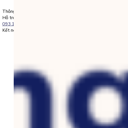
0985004386 Nguyen Van A
Thông tin liên lạc
Hỗ trợ kỹ thuật:
093.120.8686
Kết nối với chúng tôi