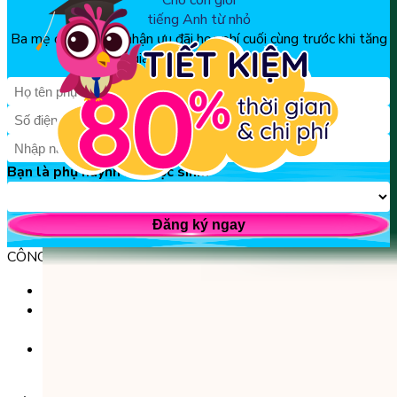
Cho con giỏi
tiếng Anh từ nhỏ
Ba mẹ đăng ký để nhận ưu đãi học phí cuối cùng trước khi tăng
giá, chỉ từ 150k/tháng
Bạn là phụ huynh hay học sinh?
Đăng ký ngay
CÔNG TY TNHH GIÁO DỤC UNICLASS
MST: 0110991152 do Sở tài chính TP. Hà Nội cấp.
Tầng 3, Số 61 phố Ngụy Như Kon Tum, phường Thanh
Xuân, thành phố Hà Nội, Việt Nam.
Tầng 5, Tòa nhà G8 Golden, 113 - 115 Ung Văn Khiêm,
Phường 25, Quận Bình Thạnh, TP Hồ Chí Minh.