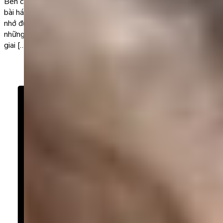
Bên cạnh cách học truyền thống, bố mẹ cũng có thể sử dụng
bài hát tiếng Anh chủ đề trái cây giúp trẻ học từ vựng nhanh và
nhớ được lâu hơn. Bởi những bài hát này thường đi kèm với
những hình ảnh minh họa đầy màu sắc, âm thanh sống động và
giai […]