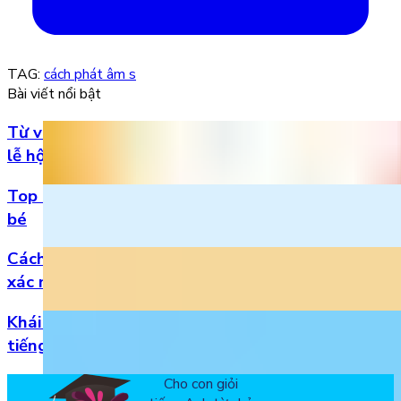
TAG:
cách phát âm s
Bài viết nổi bật
Từ vựng Halloween tiếng Anh: Chuẩn bị cho mùa
lễ hội
Top 5 bài hát 20/11 hay nhất bằng tiếng Anh cho
bé
Cách đọc số thập phân trong tiếng Anh chuẩn
xác nhất
Khái niệm, phân loại và vị trí của danh từ trong
tiếng Anh
Cho con giỏi