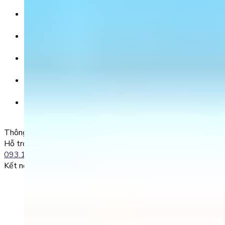
Ngân hàng TMCP Việt Nam Thịnh Vượng (VP Bank) -
CN Kinh Đô
Số tài khoản:
8325 223 188
Chủ tài khoản:
CÔNG TY TNHH GIÁO DỤC UNICLASS
Nội dung chuyển khoản:
SĐT + Tên gói học (hoặc Tên Phụ huynh đăng ký)
Ví dụ:
0985004386 Nguyen Van A
Thông tin liên lạc
Hỗ trợ kỹ thuật:
093.120.8686
Kết nối với chúng tôi