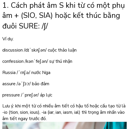
1. Cách phát âm S khi từ có một phụ
âm + (SIO, SIA) hoặc kết thúc bằng
đuôi SURE:
/ʃ/
Ví dụ:
discussion
/dɪˈskʌʃ.ən/
cuộc thảo luận
confession
/kənˈfeʃ.ən/
sự thú nhận
Russia
/ˈrʌʃ.ə/
nước Nga
assure
/əˈʃɔːr/
bảo đảm
pressure
/ˈpreʃ.ər/
áp lực
Lưu ý: khi một từ có nhiều âm tiết có hậu tố hoặc cấu tạo từ là
-io (tion, sion, ious), -ia (iar, ian, iasm, ial) thì trọng âm nhấn vào
âm tiết ngay trước đó.