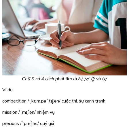
Chữ S có 4 cách phát âm là /s/, /z/, /ʃ/ và /ʒ/
Ví dụ:
competition
/ˌkɒm.pəˈtɪʃ.ən/
cuộc thi, sự cạnh tranh
mission
/ˈmɪʃ.ən/
nhiệm vụ
precious
/ˈpreʃ.əs/
quý giá