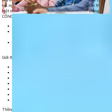
nếu bạn phát âm sai hoặc không phát âm khi
qua. Bởi nhiề
nói, ngữ nghĩa của câu nói có thể bị hiểu sang
cần thiết. Để
một nghĩa khác và […]
chúng tôi sẽ 
CÔNG TY TNHH GIÁO DỤC UNICLASS
MST: 0110991152 do Sở tài chính TP. Hà Nội cấp.
Tầng 3, Số 61 phố Ngụy Như Kon Tum, phường Thanh
Xuân, thành phố Hà Nội, Việt Nam.
Tầng 5, Tòa nhà G8 Golden, 113 - 115 Ung Văn Khiêm,
Phường 25, Quận Bình Thạnh, TP Hồ Chí Minh.
Giới thiệu
Trang chủ
Sản phẩm
Tải app
Góc toán học
Liên hệ
Chính Sách Bảo Mật
Chính Sách Điều Khoản & Dịch Vụ
Thông tin chuyển khoản