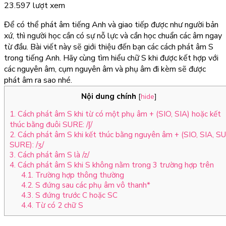
23.597 lượt xem
Để có thể phát âm tiếng Anh và giao tiếp được như người bản
xứ, thì người học cần có sự nỗ lực và cần học chuẩn các âm ngay
từ đầu. Bài viết này sẽ giới thiệu đến bạn các cách phát âm S
trong tiếng Anh. Hãy cùng tìm hiểu chữ S khi được kết hợp với
các nguyên âm, cụm nguyên âm và phụ âm đi kèm sẽ được
phát âm ra sao nhé.
Nội dung chính
[
hide
]
1. Cách phát âm S khi từ có một phụ âm + (SIO, SIA) hoặc kết
thúc bằng đuôi SURE: /ʃ/
2. Cách phát âm S khi kết thúc bằng nguyên âm + (SIO, SIA, SU
SURE): /ʒ/
3. Cách phát âm S là /z/
4. Cách phát âm S khi S không nằm trong 3 trường hợp trên
4.1. Trường hợp thông thường
4.2. S đứng sau các phụ âm vô thanh*
4.3. S đứng trước C hoặc SC
4.4. Từ có 2 chữ S