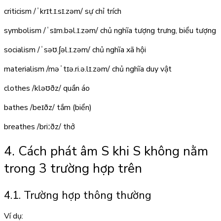
criticism
/ˈkrɪt.ɪ.sɪ.zəm/
sự chỉ trích
symbolism
/ˈsɪm.bəl.ɪ.zəm/
chủ nghĩa tượng trưng, biểu tượng
socialism
/ˈsəʊ.ʃəl.ɪ.zəm/
chủ nghĩa xã hội
materialism
/məˈtɪə.ri.ə.lɪ.zəm/
chủ nghĩa duy vật
clothes
/kləʊðz/
quần áo
bathes
/beɪðz/
tắm (biển)
breathes
/briːðz/
thở
4. Cách phát âm S khi S không nằm
trong 3 trường hợp trên
4.1. Trường hợp thông thường
Ví dụ: