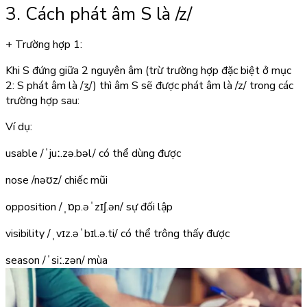
3. Cách phát âm S là
/z/
+ Trường hợp 1:
Khi S đứng giữa 2 nguyên âm (trừ trường hợp đặc biệt ở mục
2: S phát âm là /ʒ/) thì âm S sẽ được phát âm là /z/ trong các
trường hợp sau:
Ví dụ:
usable
/ˈjuː.zə.bəl/
có thể dùng được
nose
/nəʊz/
chiếc mũi
opposition
/ˌɒp.əˈzɪʃ.ən/
sự đối lập
visibility
/ˌvɪz.əˈbɪl.ə.ti/
có thể trông thấy được
season
/ˈsiː.zən/
mùa