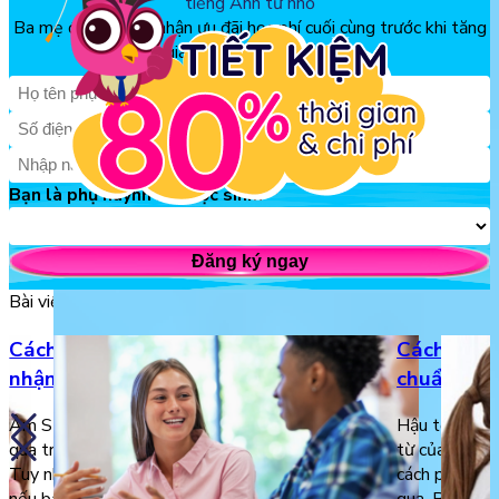
tiếng Anh từ nhỏ
Ba mẹ đăng ký để nhận ưu đãi học phí cuối cùng trước khi tăng
giá, chỉ từ 150k/tháng
Bạn là phụ huynh hay học sinh?
Đăng ký ngay
Bài viết liên quan
Cách phát âm S – Mẹo nhỏ giúp bạn
Cách phát
nhận biết âm S trong câu
chuẩn tro
Âm S trong tiếng Anh thường bị người học bỏ
Hậu tố “s” xu
qua trong một số trường hợp vì khó phát âm.
từ của tiếng 
Tuy nhiên, việc phát âm S rất quan trọng bởi
cách phát âm 