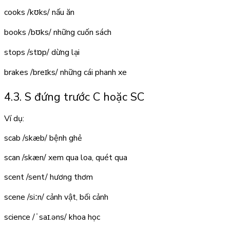
cooks
/kʊks/
nấu ăn
books
/bʊks/
những cuốn sách
stops
/stɒp/
dừng lại
brakes
/breɪks/
những cái phanh xe
4.3. S đứng trước C hoặc SC
Ví dụ:
scab
/skæb/
bệnh ghẻ
scan
/skæn/
xem qua loa, quét qua
scent
/sent/
hương thơm
scene
/siːn/
cảnh vật, bối cảnh
science
/ˈsaɪ.əns/
khoa học