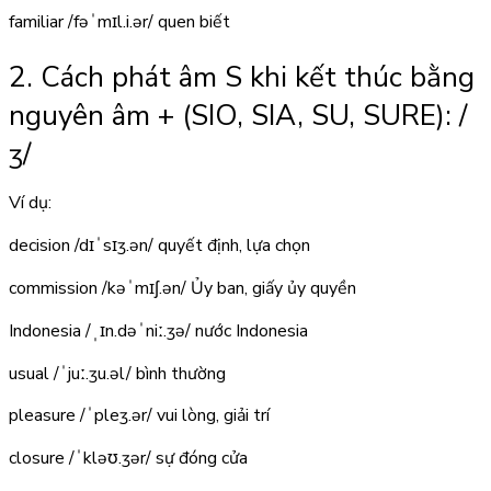
familiar
/fəˈmɪl.i.ər/
quen biết
2. Cách phát âm S khi kết thúc bằng
nguyên âm + (SIO, SIA, SU, SURE):
/
ʒ/
Ví dụ:
decision
/dɪˈsɪʒ.ən/
quyết định, lựa chọn
commission
/kəˈmɪʃ.ən/
Ủy ban, giấy ủy quyền
Indonesia
/ˌɪn.dəˈniː.ʒə/
nước Indonesia
usual
/ˈjuː.ʒu.əl/
bình thường
pleasure
/ˈpleʒ.ər/
vui lòng, giải trí
closure
/ˈkləʊ.ʒər/
sự đóng cửa