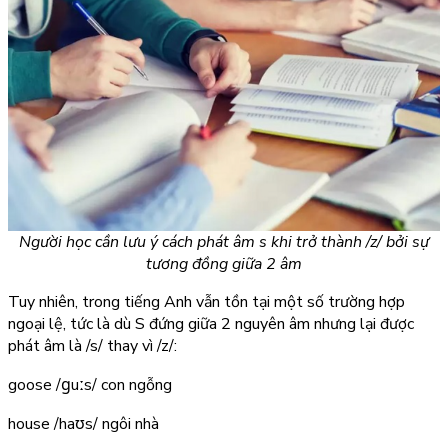
Người học cần lưu ý cách phát âm s khi trở thành /z/ bởi sự
tương đồng giữa 2 âm
Tuy nhiên, trong tiếng Anh vẫn tồn tại một số trường hợp
ngoại lệ, tức là dù S đứng giữa 2 nguyên âm nhưng lại được
phát âm là /s/ thay vì /z/:
goose
/ɡuːs/
con ngỗng
house
/haʊs/
ngôi nhà