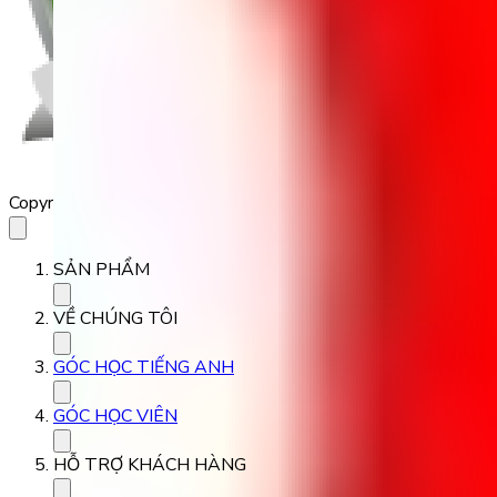
Copyright 2023 Babilala Class
SẢN PHẨM
VỀ CHÚNG TÔI
GÓC HỌC TIẾNG ANH
GÓC HỌC VIÊN
HỖ TRỢ KHÁCH HÀNG