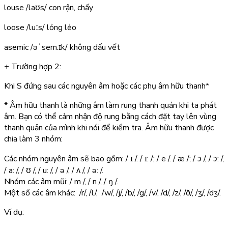
louse
/laʊs/
con rận, chấy
loose
/luːs/
lỏng lẻo
asemic
/əˈsem.ɪk/
không dấu vết
+ Trường hợp 2:
Khi S đứng sau các nguyên âm hoặc các phụ âm hữu thanh*
* Âm hữu thanh là những âm làm rung thanh quản khi ta phát
âm. Bạn có thể cảm nhận độ rung bằng cách đặt tay lên vùng
thanh quản của mình khi nói để kiểm tra. Âm hữu thanh được
chia làm 3 nhóm:
Các nhóm nguyên âm sẽ bao gồm: / ɪ /. / ɪ: /; / e /. / æ /; / ɔ /, / ɔ: /,
/ a: /, / ʊ /, / u: /, / ə /, / ʌ /, / ə: /.
Nhóm các âm mũi: / m /, / n /, / ŋ /.
Một số các âm khác: /r/, /l/, /w/, /j/, /b/, /g/, /v/, /d/, /z/, /ð/, /ʒ/, /dʒ/.
Ví dụ: