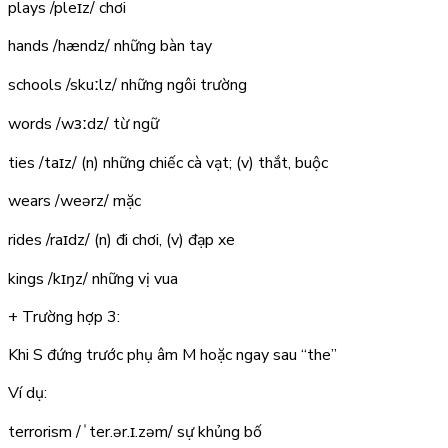
plays
/pleɪz/
chơi
hands
/hændz/
những bàn tay
schools
/skuːlz/
những ngôi trường
words
/wɜːdz/
từ ngữ
ties
/taɪz/
(n) những chiếc cà vạt; (v) thắt, buộc
wears
/weərz/
mặc
rides
/raɪdz/
(n) đi chơi, (v) đạp xe
kings
/kɪŋz/
những vị vua
+ Trường hợp 3:
Khi S đứng trước phụ âm M hoặc ngay sau “the”
Ví dụ:
terrorism
/ˈter.ər.ɪ.zəm/
sự khủng bố