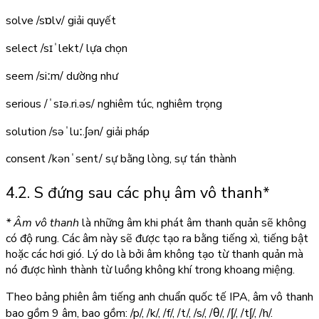
solve
/sɒlv/
giải quyết
select
/sɪˈlekt/
lựa chọn
seem
/siːm/
dường như
serious
/ˈsɪə.ri.əs/
nghiêm túc, nghiêm trọng
solution
/səˈluː.ʃən/
giải pháp
consent
/kənˈsent/
sự bằng lòng, sự tán thành
4.2. S đứng sau các phụ âm vô thanh*
* Âm vô thanh
là những âm khi phát âm thanh quản sẽ không
có độ rung. Các âm này sẽ được tạo ra bằng tiếng xì, tiếng bật
hoặc các hơi gió. Lý do là bởi âm không tạo từ thanh quản mà
nó được hình thành từ luồng không khí trong khoang miệng.
Theo bảng phiên âm tiếng anh chuẩn quốc tế IPA, âm vô thanh
bao gồm 9 âm, bao gồm: /p/, /k/, /f/, /t/, /s/, /θ/, /ʃ/, /tʃ/, /h/.