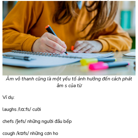
Âm vô thanh cũng là một yếu tố ảnh hưởng đến cách phát
âm s của từ
Ví dụ:
laughs
/lɑːfs/
cười
chefs
/ʃefs/
những người đầu bếp
cough
/kɒfs/
những cơn ho