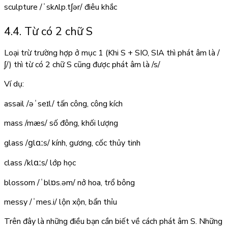
sculpture
/ˈskʌlp.tʃər/
điêu khắc
4.4. Từ có 2 chữ S
Loại trừ trường hợp ở mục 1 (Khi S + SIO, SIA thì phát âm là /
ʃ/) thì từ có 2 chữ S cũng được phát âm là /s/
Ví dụ:
assail
/əˈseɪl/
tấn công, công kích
mass
/mæs/
số đông, khối lượng
glass
/ɡlɑːs/
kính, gương, cốc thủy tinh
class
/klɑːs/
lớp học
blossom
/ˈblɒs.əm/
nở hoa, trổ bông
messy
/ˈmes.i/
lộn xộn, bẩn thỉu
Trên đây là những điều bạn cần biết về cách phát âm S. Những