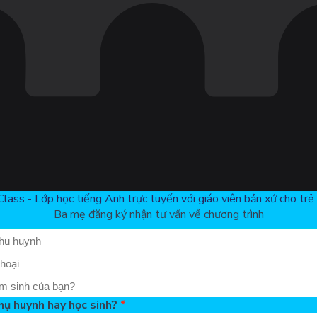
Class - Lớp học tiếng Anh trực tuyến với giáo viên bản xứ cho trẻ 
Ba mẹ đăng ký nhận tư vấn về chương trình
hụ huynh hay học sinh?