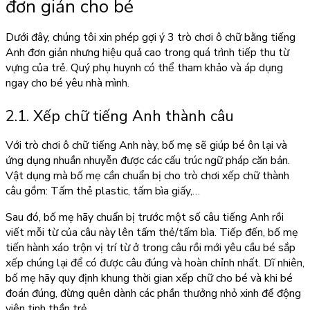
đơn giản cho bé
Dưới đây, chúng tôi xin phép gợi ý 3 trò chơi ô chữ bằng tiếng
Anh đơn giản nhưng hiệu quả cao trong quá trình tiếp thu từ
vựng của trẻ. Quý phụ huynh có thể tham khảo và áp dụng
ngay cho bé yêu nhà mình.
2.1. Xếp chữ tiếng Anh thành câu
Với
trò chơi ô chữ tiếng Anh
này, bố mẹ sẽ giúp bé ôn lại và
ứng dụng nhuần nhuyễn được các cấu trúc ngữ pháp căn bản.
Vật dụng mà bố mẹ cần chuẩn bị cho trò chơi xếp chữ thành
câu gồm: Tấm thẻ plastic, tấm bìa giấy,…
Sau đó, bố mẹ hãy chuẩn bị trước một số câu tiếng Anh rồi
viết mỗi từ của câu này lên tấm thẻ/tấm bìa. Tiếp đến, bố mẹ
tiến hành xáo trộn vị trí từ ở trong câu rồi mới yêu cầu bé sắp
xếp chúng lại để có được câu đúng và hoàn chỉnh nhất. Dĩ nhiên,
bố mẹ hãy quy định khung thời gian xếp chữ cho bé và khi bé
đoán đúng, đừng quên dành các phần thưởng nhỏ xinh để động
viên tinh thần trẻ.