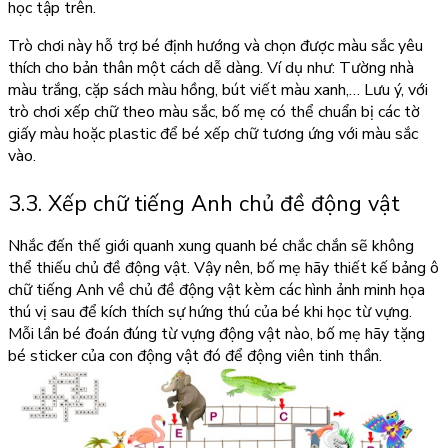
học tập trên.
Trò chơi này hỗ trợ bé định hướng và chọn được màu sắc yêu
thích cho bản thân một cách dễ dàng. Ví dụ như: Tường nhà
màu trắng, cặp sách màu hồng, bút viết màu xanh,… Lưu ý, với
trò chơi xếp chữ theo màu sắc, bố mẹ có thể chuẩn bị các tờ
giấy màu hoặc plastic để bé xếp chữ tương ứng với màu sắc
vào.
3.3. Xếp chữ tiếng Anh chủ đề động vật
Nhắc đến thế giới quanh xung quanh bé chắc chắn sẽ không
thể thiếu chủ đề động vật. Vậy nên, bố mẹ hãy thiết kế bảng ô
chữ tiếng Anh về chủ đề động vật kèm các hình ảnh minh họa
thú vị sau để kích thích sự hứng thú của bé khi học từ vựng.
Mỗi lần bé đoán đúng từ vựng động vật nào, bố mẹ hãy tặng
bé sticker của con động vật đó để động viên tinh thần.