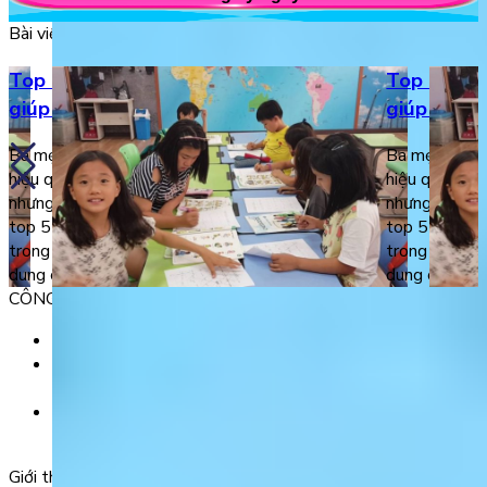
Bài viết liên quan
Top 5 trò chơi tiếng Anh đơn giản
Top 5 trò 
giúp bé giỏi ngoại ngữ tự nhiên
giúp bé gi
Ba mẹ có thể tự dạy tiếng Anh cho bé tại nhà
Ba mẹ có thể
hiệu quả nhờ những trò chơi tiếng Anh đơn giản
hiệu quả nhờ 
nhưng vẫn tạo hứng thú cho con. Dưới đây là
nhưng vẫn tạo
top 5 trò chơi phổ biến và được đánh giá cao
top 5 trò chơ
trong việc giúp bé giỏi tiếng Anh tự nhiên. Nội
trong việc gi
dung chính1. […]
dung chính1. 
CÔNG TY TNHH GIÁO DỤC UNICLASS
MST: 0110991152 do Sở tài chính TP. Hà Nội cấp.
Tầng 3, Số 61 phố Ngụy Như Kon Tum, phường Thanh
Xuân, thành phố Hà Nội, Việt Nam.
Tầng 5, Tòa nhà G8 Golden, 113 - 115 Ung Văn Khiêm,
Phường 25, Quận Bình Thạnh, TP Hồ Chí Minh.
Giới thiệu