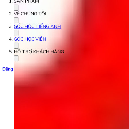
SẢN PHẨM
VỀ CHÚNG TÔI
GÓC HỌC TIẾNG ANH
GÓC HỌC VIÊN
HỖ TRỢ KHÁCH HÀNG
Đăng ký học