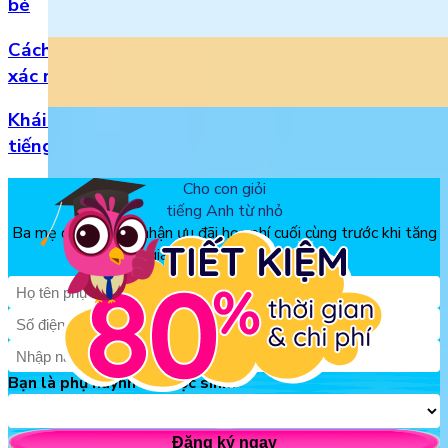
bé
Cách đọc số thập phân trong tiếng Anh chuẩn
xác nhất
Khái niệm, phân loại và vị trí của danh từ trong
tiếng Anh
Cho con giỏi
tiếng Anh từ nhỏ
Ba mẹ đăng ký để nhận ưu đãi học phí cuối cùng trước khi tăng
giá, chỉ từ 150k/tháng
Bạn là phụ huynh hay học sinh?
Đăng ký ngay