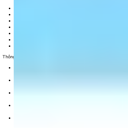
Trang chủ
Sản phẩm
Tải app
Góc toán học
Liên hệ
Chính Sách Bảo Mật
Chính Sách Điều Khoản & Dịch Vụ
Thông tin chuyển khoản
Ngân hàng TMCP Việt Nam Thịnh Vượng (VP Bank) -
CN Kinh Đô
Số tài khoản:
8325 223 188
Chủ tài khoản:
CÔNG TY TNHH GIÁO DỤC UNICLASS
Nội dung chuyển khoản:
SĐT + Tên gói học (hoặc Tên Phụ huynh đăng ký)
Ví dụ:
0985004386 Nguyen Van A