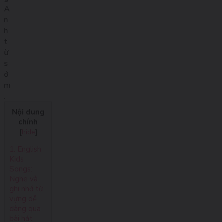
A
n
h
t
ừ
s
ớ
m
.
Nội dung
chính
[
hide
]
1. English
Kids
Songs:
Nghe và
ghi nhớ từ
vựng dễ
dàng qua
bài hát