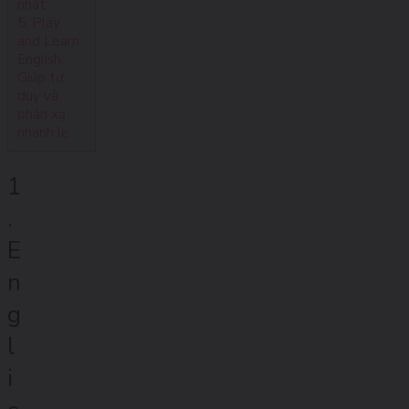
nhất
5. Play
and Learn
English:
Giúp tư
duy và
phản xạ
nhanh lẹ
1
.
E
n
g
l
i