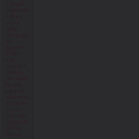
2. English
Flashcards:
Tích lũy
vốn từ
vựng
thông qua
thẻ
Flashcard
3. ABC
Kids –
Tracing &
Phonics:
Rèn luyện
kỹ năng
nghe nói
và phản xạ
4. ChuChu
TV Lite:
Giải pháp
vừa giải trí
vừa học
tập hay