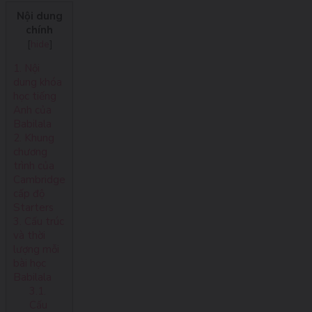
Nội dung
chính
[
hide
]
1. Nội
dung khóa
học tiếng
Anh của
Babilala
2. Khung
chương
trình của
Cambridge
cấp độ
Starters
3. Cấu trúc
và thời
lượng mỗi
bài học
Babilala
3.1.
Cấu