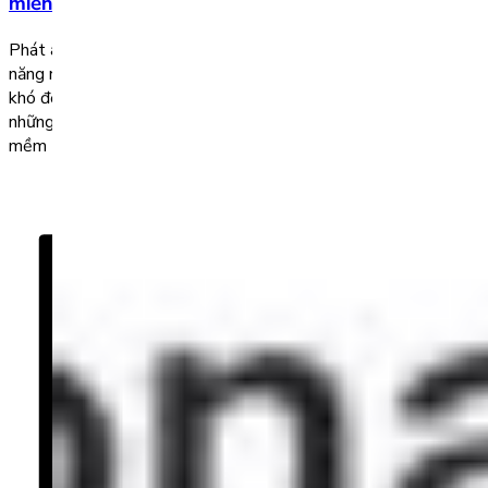
miễn phí tốt nhất
Phát âm đóng vai trò quan trọng, tác động trực tiếp đến khả
năng nghe – hiểu cũng như giao tiếp của chúng ta. Sẽ không
khó để cải thiện các vấn đề trong phát âm nếu bạn có được
những tài liệu và phương pháp học chuẩn. Top 3 website, phần
mềm tra phiên […]