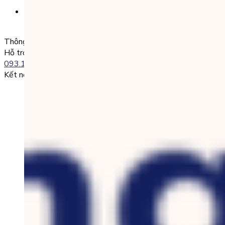
SĐT + Tên gói học (hoặc Tên Phụ huynh đăng ký)
Ví dụ:
0985004386 Nguyen Van A
Thông tin liên lạc
Hỗ trợ kỹ thuật:
093.120.8686
Kết nối với chúng tôi