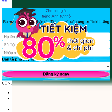
án
Cho con giỏi
tiếng Anh từ nhỏ
Ba mẹ đăng ký để nhận ưu đãi học phí cuối cùng trước khi tăng
giá, chỉ từ 150k/tháng
Bạn là phụ huynh hay học sinh?
Đăng ký ngay
CÔNG TY TNHH GIÁO DỤC UNICLASS
MST: 0110991152 do Sở tài chính TP. Hà Nội cấp.
Tầng 3, Số 61 phố Ngụy Như Kon Tum, phường Thanh
Xuân, thành phố Hà Nội, Việt Nam.
Tầng 5, Tòa nhà G8 Golden, 113 - 115 Ung Văn Khiêm,