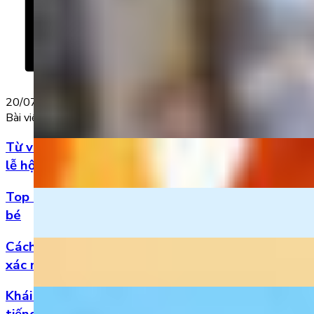
20/07/2022
Bài viết nổi bật
Từ vựng Halloween tiếng Anh: Chuẩn bị cho mùa
lễ hội
Top 5 bài hát 20/11 hay nhất bằng tiếng Anh cho
bé
Cách đọc số thập phân trong tiếng Anh chuẩn
xác nhất
Khái niệm, phân loại và vị trí của danh từ trong