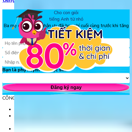
tiếng Anh
Cho con giỏi
tiếng Anh từ nhỏ
Ba mẹ đăng ký để nhận ưu đãi học phí cuối cùng trước khi tăng
giá, chỉ từ 150k/tháng
Bạn là phụ huynh hay học sinh?
Đăng ký ngay
CÔNG TY TNHH GIÁO DỤC UNICLASS
MST: 0110991152 do Sở tài chính TP. Hà Nội cấp.
Tầng 3, Số 61 phố Ngụy Như Kon Tum, phường Thanh
Xuân, thành phố Hà Nội, Việt Nam.
Tầng 5, Tòa nhà G8 Golden, 113 - 115 Ung Văn Khiêm,