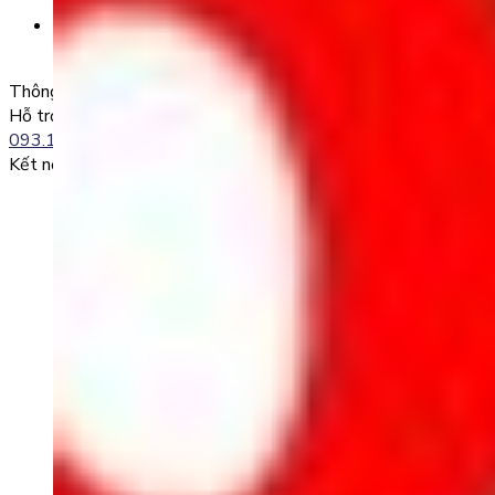
SĐT + Tên gói học (hoặc Tên Phụ huynh đăng ký)
Ví dụ:
0985004386 Nguyen Van A
Thông tin liên lạc
Hỗ trợ kỹ thuật:
093.120.8686
Kết nối với chúng tôi