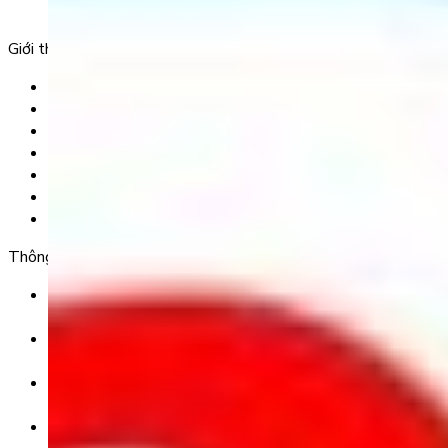
Phường 25, Quận Bình Thạnh, TP Hồ Chí Minh.
Giới thiệu
Trang chủ
Sản phẩm
Tải app
Góc toán học
Liên hệ
Chính Sách Bảo Mật
Chính Sách Điều Khoản & Dịch Vụ
Thông tin chuyển khoản
Ngân hàng TMCP Việt Nam Thịnh Vượng (VP Bank) -
CN Kinh Đô
Số tài khoản:
8325 223 188
Chủ tài khoản:
CÔNG TY TNHH GIÁO DỤC UNICLASS
Nội dung chuyển khoản: