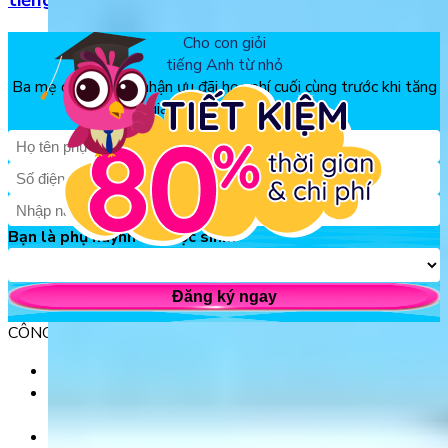
tiếng Anh
Cho con giỏi
tiếng Anh từ nhỏ
Ba mẹ đăng ký để nhận ưu đãi học phí cuối cùng trước khi tăng
giá, chỉ từ 150k/tháng
Bạn là phụ huynh hay học sinh?
Đăng ký ngay
CÔNG TY TNHH GIÁO DỤC UNICLASS
MST: 0110991152 do Sở tài chính TP. Hà Nội cấp.
Tầng 3, Số 61 phố Ngụy Như Kon Tum, phường Thanh
Xuân, thành phố Hà Nội, Việt Nam.
Tầng 5, Tòa nhà G8 Golden, 113 - 115 Ung Văn Khiêm,