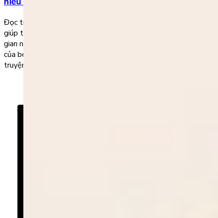
hiểu cho bé
Đọc truyện ngắn tiếng Anh là một cách phổ biến mà hiệu quả
giúp trẻ nâng cao cấp độ trong việc học tiếng Anh trong thời
gian ngắn. Không những từ vựng được mở rộng, mà tốc độ đọc
của bé cũng sẽ nhanh hơn rất nhiều. 1. Tại sao bé nên đọc
truyện ngắn […]