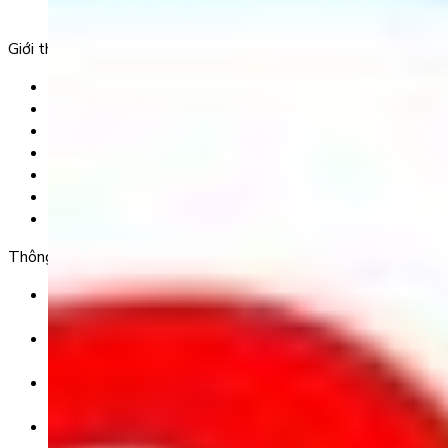
Phường 25, Quận Bình Thạnh, TP Hồ Chí Minh.
Giới thiệu
Trang chủ
Sản phẩm
Tải app
Góc toán học
Liên hệ
Chính Sách Bảo Mật
Chính Sách Điều Khoản & Dịch Vụ
Thông tin chuyển khoản
Ngân hàng TMCP Việt Nam Thịnh Vượng (VP Bank) -
CN Kinh Đô
Số tài khoản:
8325 223 188
Chủ tài khoản:
CÔNG TY TNHH GIÁO DỤC UNICLASS
Nội dung chuyển khoản: