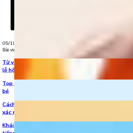
05/10/2022
Bài viết nổi bật
Từ vựng Halloween tiếng Anh: Chuẩn bị cho mùa
lễ hội
Top 5 bài hát 20/11 hay nhất bằng tiếng Anh cho
bé
Cách đọc số thập phân trong tiếng Anh chuẩn
xác nhất
Khái niệm, phân loại và vị trí của danh từ trong