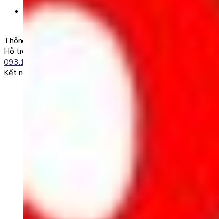
SĐT + Tên gói học (hoặc Tên Phụ huynh đăng ký)
Ví dụ:
0985004386 Nguyen Van A
Thông tin liên lạc
Hỗ trợ kỹ thuật:
093.120.8686
Kết nối với chúng tôi