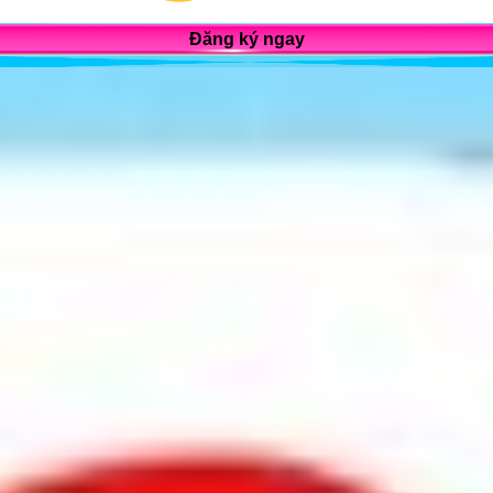
Đăng ký ngay
n, thành phố Hà Nội, Việt Nam.
hường 25, Quận Bình Thạnh, TP Hồ Chí Minh.
 Kinh Đô