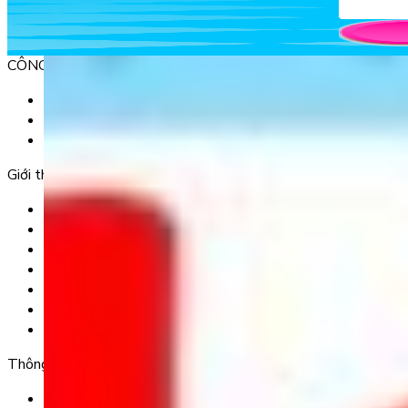
CÔNG TY TNHH GIÁO DỤC UNICLASS
MST: 0110991152 do Sở tài chính TP. Hà Nội cấp.
Tầng 3, Số 61 phố Ngụy Như Kon Tum, phường Thanh Xuâ
Tầng 5, Tòa nhà G8 Golden, 113 - 115 Ung Văn Khiêm, P
Giới thiệu
Trang chủ
Sản phẩm
Tải app
Góc toán học
Liên hệ
Chính Sách Bảo Mật
Chính Sách Điều Khoản & Dịch Vụ
Thông tin chuyển khoản
Ngân hàng TMCP Việt Nam Thịnh Vượng (VP Bank) - CN