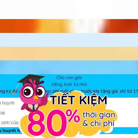
ễ hội
 bé
 nhất
iếng Anh
Cho con giỏi
tiếng Anh từ nhỏ
g ký để nhận ưu đãi học phí cuối cùng trước khi tăng giá, chỉ từ 
ụ huynh hay học sinh?