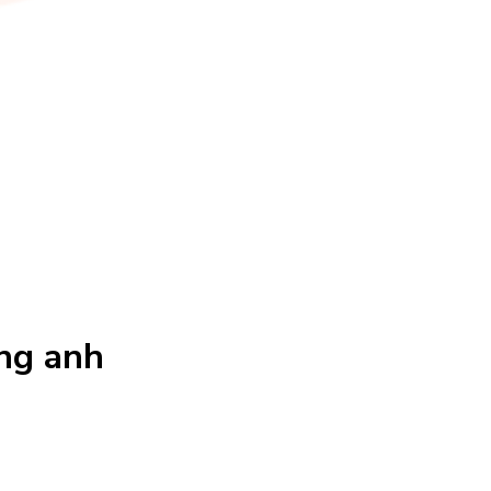
ếng anh
 nhớ
c? Làm thế nào để dạy cho bé nhớ nhanh và lâu các từ vựng này đ