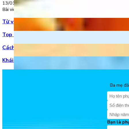
13/01/2023
Bài viết nổi bật
Từ vựng Halloween tiếng Anh: Chuẩn bị cho mùa l
Top 5 bài hát 20/11 hay nhất bằng tiếng Anh cho
Cách đọc số thập phân trong tiếng Anh chuẩn xác
Khái niệm, phân loại và vị trí của danh từ trong t
Ba mẹ đăn
Bạn là ph