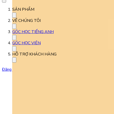
SẢN PHẨM
VỀ CHÚNG TÔI
GÓC HỌC TIẾNG ANH
GÓC HỌC VIÊN
HỖ TRỢ KHÁCH HÀNG
Đăng ký học