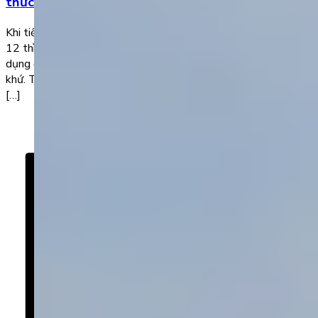
thức và cách sử dụng chi tiết
Khi tiếp xúc và làm quen với tiếng Anh, chúng ta đều biết về
12 thì của thứ tiếng này. Trong số đó, thì quá khứ được sử
dụng để diễn tả các sự việc, hành động đã xảy ra trong quá
khứ. Tuy nhiên, tiếng Anh chia các thì quá khứ thành nhiều loại
[…]