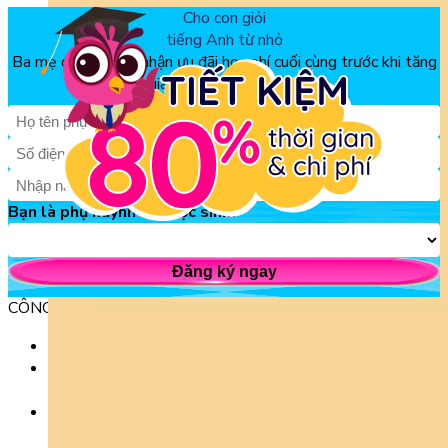
Cho con giỏi
tiếng Anh từ nhỏ
Ba mẹ đăng ký để nhận ưu đãi học phí cuối cùng trước khi tăng
giá, chỉ từ 150k/tháng
Bạn là phụ huynh hay học sinh?
Đăng ký ngay
CÔNG TY TNHH GIÁO DỤC UNICLASS
MST: 0110991152 do Sở tài chính TP. Hà Nội cấp.
Tầng 3, Số 61 phố Ngụy Như Kon Tum, phường Thanh
Xuân, thành phố Hà Nội, Việt Nam.
Tầng 5, Tòa nhà G8 Golden, 113 - 115 Ung Văn Khiêm,
Phường 25, Quận Bình Thạnh, TP Hồ Chí Minh.