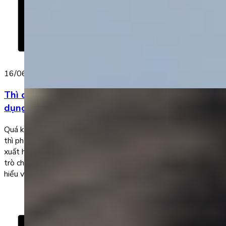
16/06/2023
Thì quá khứ hoàn thành tiếp diễn và cách sử
dụng trong tiếng Anh
Quá khứ hoàn thành tiếp diễn được cho là một trong số ít các
thì phức tạp bậc nhất của ngữ pháp tiếng Anh. Thì này thường
xuất hiện ở các đề thi nâng cao hoặc các đoạn hội thoại, cuộc
trò chuyện mang tính trang trọng hoặc học thuật. Hãy cùng tìm
hiểu về […]