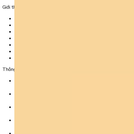
Giới thiệu
Trang chủ
Sản phẩm
Tải app
Góc toán học
Liên hệ
Chính Sách Bảo Mật
Chính Sách Điều Khoản & Dịch Vụ
Thông tin chuyển khoản
Ngân hàng TMCP Việt Nam Thịnh Vượng (VP Bank) -
CN Kinh Đô
Số tài khoản:
8325 223 188
Chủ tài khoản:
CÔNG TY TNHH GIÁO DỤC UNICLASS
Nội dung chuyển khoản:
SĐT + Tên gói học (hoặc Tên Phụ huynh đăng ký)
Ví dụ: