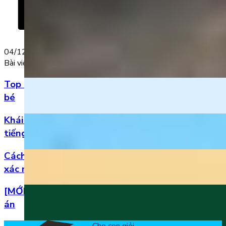
04/12/2023
Bài viết nổi bật
Top 5 bài hát 20/11 hay nhất bằng tiếng Anh cho
bé
Khái niệm, phân loại và vị trí của danh từ trong
tiếng Anh
Cách đọc số thập phân trong tiếng Anh chuẩn
xác nhất
[MỚI] Bộ đề thi tiếng Anh lớp 1 học kì 2 kèm đáp
án