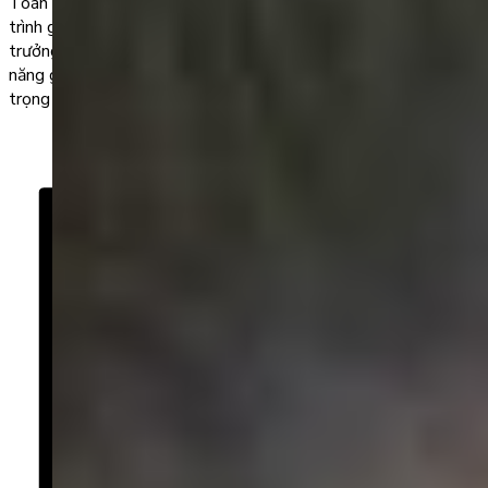
Toán là một trong những môn học quan trọng trong chương
trình giáo dục, xuyên suốt từ những năm tiểu học cho đến khi
trưởng thành. Môn học này giúp trẻ phát triển tư duy logic, khả
năng giải quyết vấn đề. Ngoài ra, toán học còn có vai trò quan
trọng trong nhiều lĩnh […]