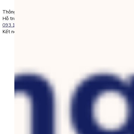
0985004386 Nguyen Van A
Thông tin liên lạc
Hỗ trợ kỹ thuật:
093.120.8686
Kết nối với chúng tôi