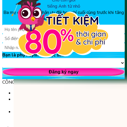
Cho con giỏi
tiếng Anh từ nhỏ
Ba mẹ đăng ký để nhận ưu đãi học phí cuối cùng trước khi tăng
giá, chỉ từ 150k/tháng
Bạn là phụ huynh hay học sinh?
Đăng ký ngay
CÔNG TY TNHH GIÁO DỤC UNICLASS
MST: 0110991152 do Sở tài chính TP. Hà Nội cấp.
Tầng 3, Số 61 phố Ngụy Như Kon Tum, phường Thanh
Xuân, thành phố Hà Nội, Việt Nam.
Tầng 5, Tòa nhà G8 Golden, 113 - 115 Ung Văn Khiêm,
Phường 25, Quận Bình Thạnh, TP Hồ Chí Minh.