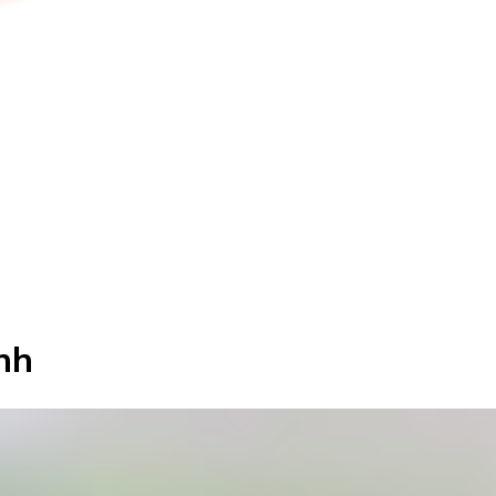
anh
t 2025
 vở hay những cách học truyền thống, bạn có thể cho bé nghe nhữn