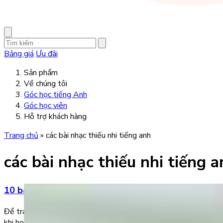
Bảng giá
Ưu đãi
Sản phẩm
Về chúng tôi
Góc học tiếng Anh
Góc học viên
Hỗ trợ khách hàng
Trang chủ
»
các bài nhạc thiếu nhi tiếng anh
các bài nhạc thiếu nhi tiếng 
10 bài nhạc thiếu nhi tiếng Anh có phụ đề hay nhấ
Để tránh sự nhàm chán khi cho trẻ học tiếng Anh thông qua sách
khi học. Dưới đây là 10 bài hát tiếng Anh thiếu nhi có […]