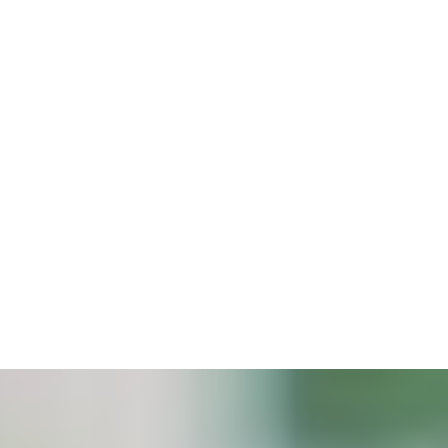
g bài nhạc thiếu nhi tiếng Anh có phụ đề để kích thích hứng thú