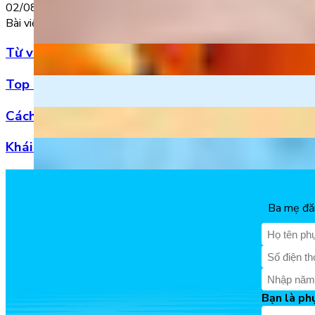
02/08/2022
Bài viết nổi bật
Từ vựng Halloween tiếng Anh: Chuẩn bị cho mùa l
Top 5 bài hát 20/11 hay nhất bằng tiếng Anh cho
Cách đọc số thập phân trong tiếng Anh chuẩn xác
Khái niệm, phân loại và vị trí của danh từ trong t
Ba mẹ đăn
Bạn là ph