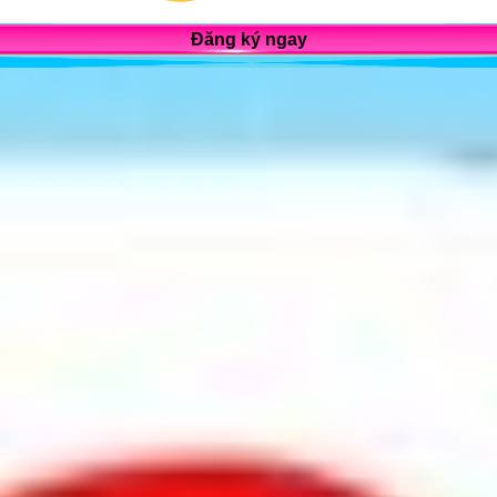
Đăng ký ngay
n, thành phố Hà Nội, Việt Nam.
hường 25, Quận Bình Thạnh, TP Hồ Chí Minh.
 Kinh Đô