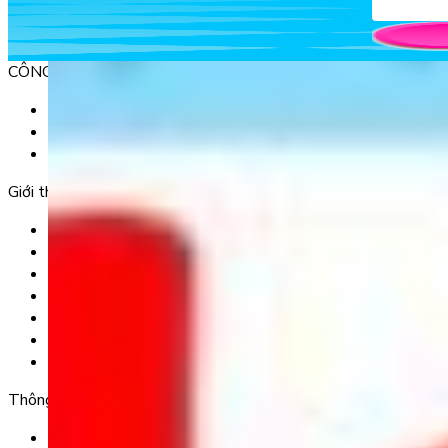
CÔNG TY TNHH GIÁO DỤC UNICLASS
MST: 0110991152 do Sở tài chính TP. Hà Nội cấp.
Tầng 3, Số 61 phố Ngụy Như Kon Tum, phường Thanh Xuâ
Tầng 5, Tòa nhà G8 Golden, 113 - 115 Ung Văn Khiêm, P
Giới thiệu
Trang chủ
Sản phẩm
Tải app
Góc toán học
Liên hệ
Chính Sách Bảo Mật
Chính Sách Điều Khoản & Dịch Vụ
Thông tin chuyển khoản
Ngân hàng TMCP Việt Nam Thịnh Vượng (VP Bank) - CN