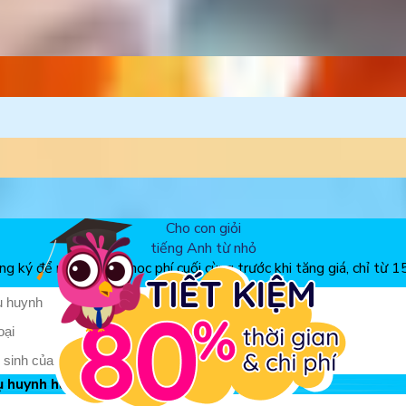
ễ hội
 bé
 nhất
iếng Anh
Cho con giỏi
tiếng Anh từ nhỏ
g ký để nhận ưu đãi học phí cuối cùng trước khi tăng giá, chỉ từ 
ụ huynh hay học sinh?