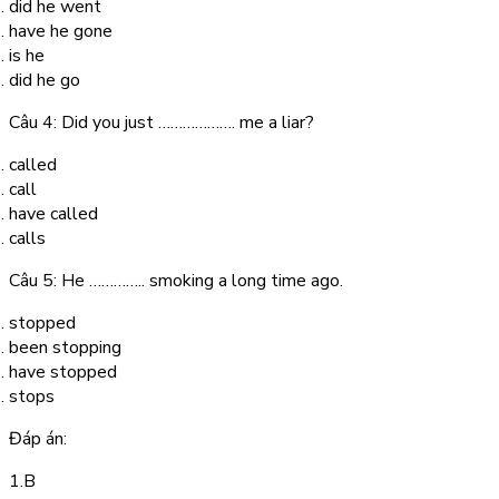
did he went
have he gone
is he
did he go
Câu 4: Did you just ………………. me a liar?
called
call
have called
calls
Câu 5: He ………….. smoking a long time ago.
stopped
been stopping
have stopped
stops
Đáp án:
1.B