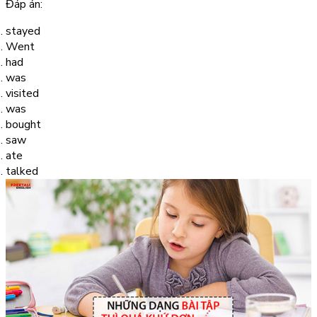
Đáp án:
stayed
Went
had
was
visited
was
bought
saw
ate
talked