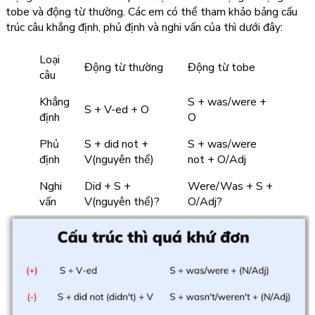
tobe và động từ thường. Các em có thể tham khảo bảng cấu
trúc câu khẳng định, phủ định và nghi vấn của thì dưới đây:
Loại
Động từ thường
Động từ tobe
câu
Khẳng
S + was/were +
S + V-ed + O
định
O
Phủ
S + did not +
S + was/were
định
V(nguyên thể)
not + O/Adj
Nghi
Did + S +
Were/Was + S +
vấn
V(nguyên thể)?
O/Adj?