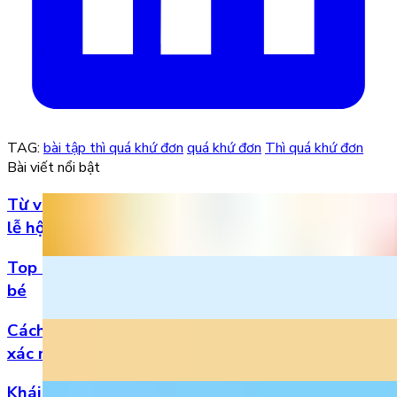
TAG:
bài tập thì quá khứ đơn
quá khứ đơn
Thì quá khứ đơn
Bài viết nổi bật
Từ vựng Halloween tiếng Anh: Chuẩn bị cho mùa
lễ hội
Top 5 bài hát 20/11 hay nhất bằng tiếng Anh cho
bé
Cách đọc số thập phân trong tiếng Anh chuẩn
xác nhất
Khái niệm, phân loại và vị trí của danh từ trong