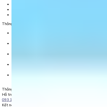
Liên hệ
Chính Sách Bảo Mật
Chính Sách Điều Khoản & Dịch Vụ
Thông tin chuyển khoản
Ngân hàng TMCP Việt Nam Thịnh Vượng (VP Bank) -
CN Kinh Đô
Số tài khoản:
8325 223 188
Chủ tài khoản:
CÔNG TY TNHH GIÁO DỤC UNICLASS
Nội dung chuyển khoản:
SĐT + Tên gói học (hoặc Tên Phụ huynh đăng ký)
Ví dụ:
0985004386 Nguyen Van A
Thông tin liên lạc
Hỗ trợ kỹ thuật:
093.120.8686
Kết nối với chúng tôi