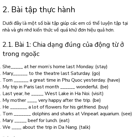
2. Bài tập thực hành
Dưới đây là một số bài tập giúp các em có thể luyện tập tại
nhà và ghi nhớ kiến thức về quá khứ đơn hiệu quả hơn.
2.1. Bài 1: Chia dạng đúng của động từ ở
trong ngoặc
She_____ at her mom’s home last Monday. (stay)
Mary______ to the theatre last Saturday. (go)
Tom ______ a great time in Phu Quoc yesterday. (have)
My trip in Paris last month ______ wonderful. (be)
Last year, he _____ West Lake in Ha Noi. (visit)
My mother ____ very happy after the trip. (be)
He _______ a lot of flowers for his girlfriend. (buy)
Tom _______ dolphins and sharks at Vinpearl aquarium. (see)
Mary _____ beef for lunch. (eat)
We ____ about the trip in Da Nang. (talk)