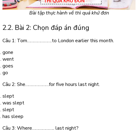
Bài tập thực hành về thì quá khứ đơn
2.2. Bài 2: Chọn đáp án đúng
Câu 1: Tom………………….to London earlier this month.
gone
went
goes
go
Câu 2: She…………………for five hours last night.
slept
was slept
slept
has sleep
Câu 3: Where……………….. last night?