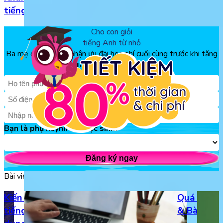
tiếng Anh
Cho con giỏi
tiếng Anh từ nhỏ
Ba mẹ đăng ký để nhận ưu đãi học phí cuối cùng trước khi tăng
giá, chỉ từ 150k/tháng
Bạn là phụ huynh hay học sinh?
Đăng ký ngay
Bài viết liên quan
Kiến thức về 4 thì quá khứ trong
Quá khứ đơ
tiếng Anh, công thức và cách sử
& Bài tập