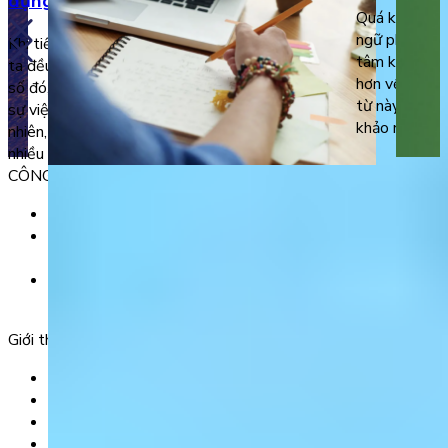
dụng chi tiết
Quá khứ đơn 
ngữ pháp qua
Khi tiếp xúc và làm quen với tiếng Anh, chúng
tâm khi tìm h
ta đều biết về 12 thì của thứ tiếng này. Trong
hơn về to be
số đó, thì quá khứ được sử dụng để diễn tả các
từ này trong
sự việc, hành động đã xảy ra trong quá khứ. Tuy
khảo những t
nhiên, tiếng Anh chia các thì quá khứ thành
nhiều loại […]
CÔNG TY TNHH GIÁO DỤC UNICLASS
MST: 0110991152 do Sở tài chính TP. Hà Nội cấp.
Tầng 3, Số 61 phố Ngụy Như Kon Tum, phường Thanh
Xuân, thành phố Hà Nội, Việt Nam.
Tầng 5, Tòa nhà G8 Golden, 113 - 115 Ung Văn Khiêm,
Phường 25, Quận Bình Thạnh, TP Hồ Chí Minh.
Giới thiệu
Trang chủ
Sản phẩm
Tải app
Góc toán học