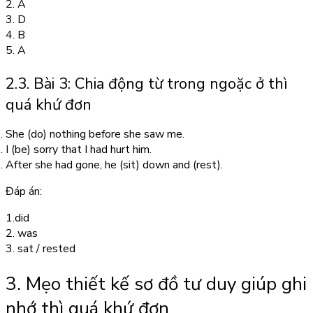
2. A
3. D
4. B
5. A
2.3. Bài 3: Chia động từ trong ngoặc ở thì
quá khứ đơn
She (do) nothing before she saw me.
I (be) sorry that I had hurt him.
After she had gone, he (sit) down and (rest).
Đáp án:
1.did
2. was
3. sat / rested
3. Mẹo thiết kế sơ đồ tư duy giúp ghi
nhớ thì quá khứ đơn