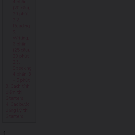
4 phần
(20 câu),
20 phút
2.2.
Reading
&
Writing:
6 phần
(25 câu),
20 phút
2.3.
Speaking:
4 phần, 3
– 5 phút
3. Cách tính
điểm thi
Starters
4. Các bước
đăng ký thi
Starters
1