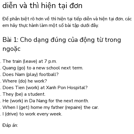
diễn và thì hiện tại đơn
Để phân biệt rõ hơn về thì hiện tại tiếp diễn và hiện tại đơn, các
em hãy thực hành làm một số bài tập dưới đây.
Bài 1: Cho dạng đúng của động từ trong
ngoặc
The train (leave) at 7 p.m.
Quang (go) to a new school next term.
Does Nam (play) football?
Where (do) he work?
Does Tien (work) at Xanh Pon Hospital?
They (be) a student.
He (work) in Da Nang for the next month.
When I (get) home my father (repaire) the car.
I (drive) to work every week.
Đáp án: