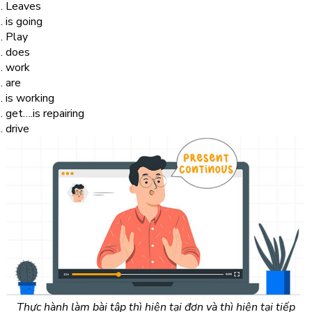
Leaves
is going
Play
does
work
are
is working
get….is repairing
drive
Thực hành làm bài tập thì hiện tại đơn và thì hiện tại tiếp