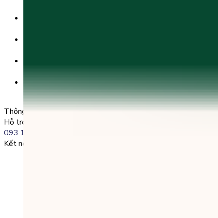
CN Kinh Đô
Số tài khoản:
8325 223 188
Chủ tài khoản:
CÔNG TY TNHH GIÁO DỤC UNICLASS
Nội dung chuyển khoản:
SĐT + Tên gói học (hoặc Tên Phụ huynh đăng ký)
Ví dụ:
0985004386 Nguyen Van A
Thông tin liên lạc
Hỗ trợ kỹ thuật:
093.120.8686
Kết nối với chúng tôi