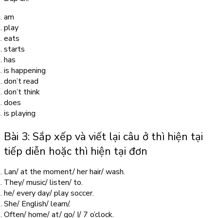
am
play
eats
starts
has
is happening
don’t read
don’t think
does
is playing
Bài 3: Sắp xếp và viết lại câu ở thì hiện tại
tiếp diễn hoặc thì hiện tại đơn
Lan/ at the moment/ her hair/ wash.
They/ music/ listen/ to.
he/ every day/ play soccer.
She/ English/ learn/.
Often/ home/ at/ go/ I/ 7 o’clock.