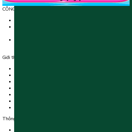
CÔNG TY TNHH GIÁO DỤC UNICLASS
MST: 0110991152 do Sở tài chính TP. Hà Nội cấp.
Tầng 3, Số 61 phố Ngụy Như Kon Tum, phường Thanh
Xuân, thành phố Hà Nội, Việt Nam.
Tầng 5, Tòa nhà G8 Golden, 113 - 115 Ung Văn Khiêm,
Phường 25, Quận Bình Thạnh, TP Hồ Chí Minh.
Giới thiệu
Trang chủ
Sản phẩm
Tải app
Góc toán học
Liên hệ
Chính Sách Bảo Mật
Chính Sách Điều Khoản & Dịch Vụ
Thông tin chuyển khoản
Ngân hàng TMCP Việt Nam Thịnh Vượng (VP Bank) -