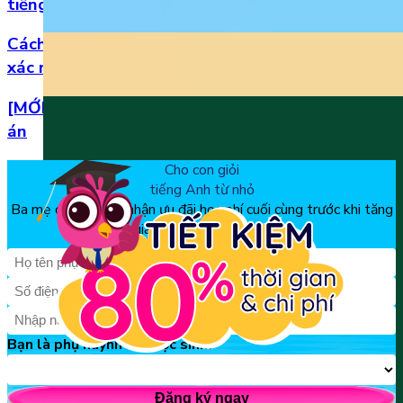
tiếng Anh
Cách đọc số thập phân trong tiếng Anh chuẩn
xác nhất
[MỚI] Bộ đề thi tiếng Anh lớp 1 học kì 2 kèm đáp
án
Cho con giỏi
tiếng Anh từ nhỏ
Ba mẹ đăng ký để nhận ưu đãi học phí cuối cùng trước khi tăng
giá, chỉ từ 150k/tháng
Bạn là phụ huynh hay học sinh?
Đăng ký ngay