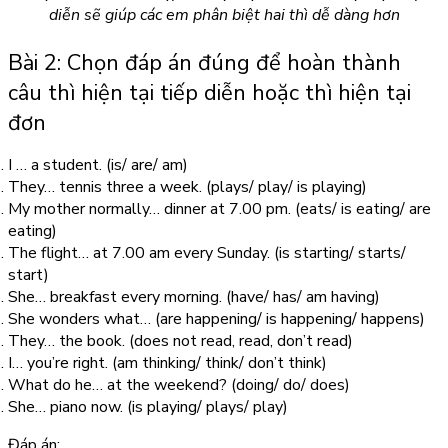
diễn sẽ giúp các em phân biệt hai thì dễ dàng hơn
Bài 2: Chọn đáp án đúng để hoàn thành
câu thì hiện tại tiếp diễn hoặc thì hiện tại
đơn
I … a student. (is/ are/ am)
They… tennis three a week. (plays/ play/ is playing)
My mother normally… dinner at 7.00 pm. (eats/ is eating/ are
eating)
The flight… at 7.00 am every Sunday. (is starting/ starts/
start)
She… breakfast every morning. (have/ has/ am having)
She wonders what… (are happening/ is happening/ happens)
They… the book. (does not read, read, don’t read)
I… you’re right. (am thinking/ think/ don’t think)
What do he… at the weekend? (doing/ do/ does)
She… piano now. (is playing/ plays/ play)
Đáp án: