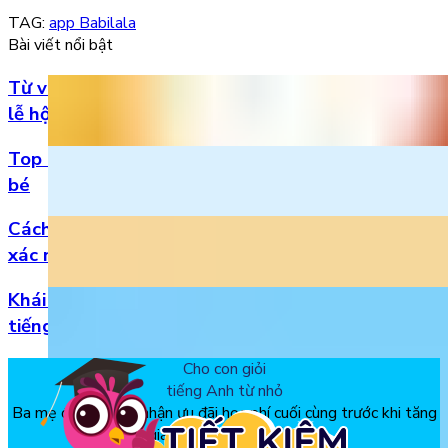
TAG:
app Babilala
Bài viết nổi bật
Từ vựng Halloween tiếng Anh: Chuẩn bị cho mùa
lễ hội
Top 5 bài hát 20/11 hay nhất bằng tiếng Anh cho
bé
Cách đọc số thập phân trong tiếng Anh chuẩn
xác nhất
Khái niệm, phân loại và vị trí của danh từ trong
tiếng Anh
Cho con giỏi
tiếng Anh từ nhỏ
Ba mẹ đăng ký để nhận ưu đãi học phí cuối cùng trước khi tăng
giá, chỉ từ 150k/tháng