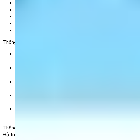
Tải app
Góc toán học
Liên hệ
Chính Sách Bảo Mật
Chính Sách Điều Khoản & Dịch Vụ
Thông tin chuyển khoản
Ngân hàng TMCP Việt Nam Thịnh Vượng (VP Bank) -
CN Kinh Đô
Số tài khoản:
8325 223 188
Chủ tài khoản:
CÔNG TY TNHH GIÁO DỤC UNICLASS
Nội dung chuyển khoản:
SĐT + Tên gói học (hoặc Tên Phụ huynh đăng ký)
Ví dụ:
0985004386 Nguyen Van A
Thông tin liên lạc
Hỗ trợ kỹ thuật: