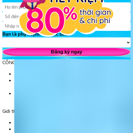
Bạn là phụ huynh hay học sinh?
Đăng ký ngay
CÔNG TY TNHH GIÁO DỤC UNICLASS
MST: 0110991152 do Sở tài chính TP. Hà Nội cấp.
Tầng 3, Số 61 phố Ngụy Như Kon Tum, phường Thanh
Xuân, thành phố Hà Nội, Việt Nam.
Tầng 5, Tòa nhà G8 Golden, 113 - 115 Ung Văn Khiêm,
Phường 25, Quận Bình Thạnh, TP Hồ Chí Minh.
Giới thiệu
Trang chủ
Sản phẩm