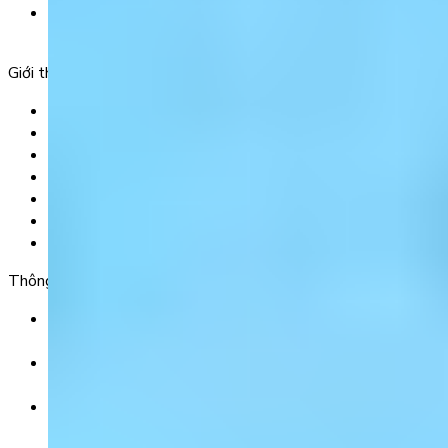
Tầng 5, Tòa nhà G8 Golden, 113 - 115 Ung Văn Khiêm,
Phường 25, Quận Bình Thạnh, TP Hồ Chí Minh.
Giới thiệu
Trang chủ
Sản phẩm
Tải app
Góc toán học
Liên hệ
Chính Sách Bảo Mật
Chính Sách Điều Khoản & Dịch Vụ
Thông tin chuyển khoản
Ngân hàng TMCP Việt Nam Thịnh Vượng (VP Bank) -
CN Kinh Đô
Số tài khoản:
8325 223 188
Chủ tài khoản:
CÔNG TY TNHH GIÁO DỤC UNICLASS