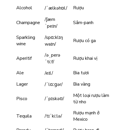
Alcohol
Rượu
/ˈælkəhɒl/
/ʃæm
Champagne
Sâm-panh
ˈpeɪn/
Sparkling
/spɑːklɪŋ
Rượu có ga
wine
waɪn/
/əˌperə
Aperitif
Rượu khai vị
ˈtiːf/
Ale
Bia tươi
/eɪl/
Lager
Bia vàng
/ˈlɑːɡər/
Một loại rượu làm
Pisco
/ˈpɪskəʊ/
từ nho
Rượu mạnh ở
Tequila
/tɪˈkiːlə/
Mexico