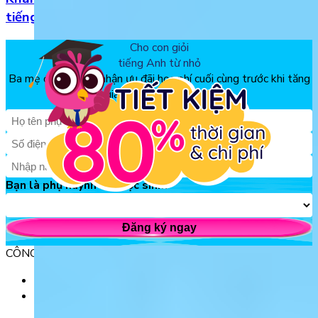
tiếng Anh
Cho con giỏi
tiếng Anh từ nhỏ
Ba mẹ đăng ký để nhận ưu đãi học phí cuối cùng trước khi tăng
giá, chỉ từ 150k/tháng
Bạn là phụ huynh hay học sinh?
Đăng ký ngay
CÔNG TY TNHH GIÁO DỤC UNICLASS
MST: 0110991152 do Sở tài chính TP. Hà Nội cấp.
Tầng 3, Số 61 phố Ngụy Như Kon Tum, phường Thanh
Xuân, thành phố Hà Nội, Việt Nam.