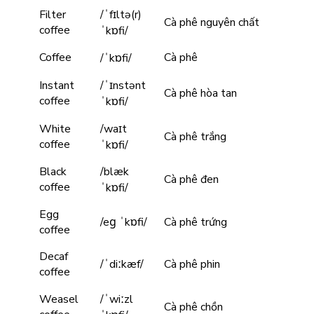
Filter
/ˈfɪltə(r)
Cà phê nguyên chất
coffee
ˈkɒfi/
Coffee
Cà phê
/ˈkɒfi/
Instant
/ˈɪnstənt
Cà phê hòa tan
coffee
ˈkɒfi/
White
/waɪt
Cà phê trắng
coffee
ˈkɒfi/
Black
/blæk
Cà phê đen
coffee
ˈkɒfi/
Egg
/eɡ ˈkɒfi/
Cà phê trứng
coffee
Decaf
/ˈdiːkæf/
Cà phê phin
coffee
Weasel
/ˈwiːzl
Cà phê chồn