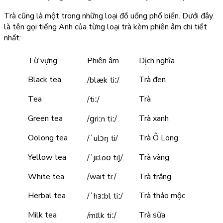
Trà cũng là một trong những loại đồ uống phổ biến. Dưới đây
là tên gọi tiếng Anh của từng loại trà kèm phiên âm chi tiết
nhất:
Từ vựng
Phiên âm
Dịch nghĩa
Black tea
Trà đen
/blæk tiː/
Tea
Trà
/tiː/
Green tea
Trà xanh
/ɡriːn tiː/
Oolong tea
Trà Ô Long
/ˈulɔŋ ti/
Yellow tea
Trà vàng
/ˈjɛloʊ ti]/
White tea
/wait ti:/
Trà trắng
Herbal tea
Trà thảo mộc
/ˈhɜːbl tiː/
Milk tea
Trà sữa
/mɪlk tiː/