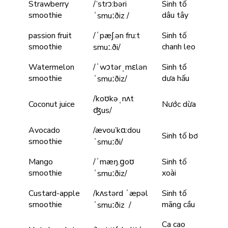
Strawberry
/’strɔ:bəri
Sinh tố
smoothie
dâu tây
ˈsmuːðiz /
passion fruit
/ˈpæʃ.ən fru:t
Sinh tố
smoothie
chanh leo
smuː.ði/
Watermelon
/ˈwɔtərˌmɛlən
Sinh tố
smoothie
dưa hấu
ˈsmuːðiz/
/koʊkəˌnʌt
Coconut juice
Nước dừa
ʤus/
Avocado
/ævou’kɑ:dou
Sinh tố bơ
smoothie
ˈsmuːði/
Mango
/ˈmæŋ.ɡoʊ
Sinh tố
smoothie
xoài
ˈsmuːðiz/
Custard-apple
/kʌstərd ˈæpəl
Sinh tố
smoothie
mãng cầu
ˈsmuːðiz /
Ca cao