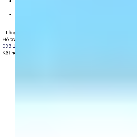
Nội dung chuyển khoản:
SĐT + Tên gói học (hoặc Tên Phụ huynh đăng ký)
Ví dụ:
0985004386 Nguyen Van A
Thông tin liên lạc
Hỗ trợ kỹ thuật:
093.120.8686
Kết nối với chúng tôi