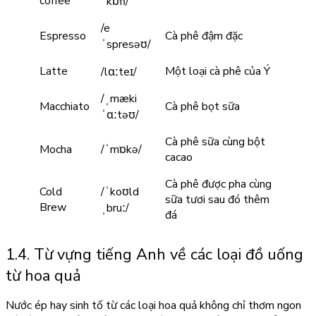
coffee
ˈkɒfi/
/e
Espresso
Cà phê đậm đặc
ˈspresəʊ/
Latte
Một loại cà phê của Ý
/lɑːteɪ/
/ˌmæki
Macchiato
Cà phê bọt sữa
ˈɑːtəʊ/
Cà phê sữa cùng bột
Mocha
/ˈmɒkə/
cacao
Cà phê được pha cùng
Cold
/ˈkoʊld
sữa tươi sau đó thêm
Brew
ˌbruː/
đá
1.4. Từ vựng tiếng Anh về các loại đồ uống
từ hoa quả
Nước ép hay sinh tố từ các loại hoa quả không chỉ thơm ngon