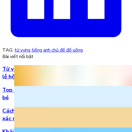
TAG:
từ vựng tiếng anh chủ đề đồ uống
Bài viết nổi bật
Từ vựng Halloween tiếng Anh: Chuẩn bị cho mùa
lễ hội
Top 5 bài hát 20/11 hay nhất bằng tiếng Anh cho
bé
Cách đọc số thập phân trong tiếng Anh chuẩn
xác nhất
Khái niệm, phân loại và vị trí của danh từ trong