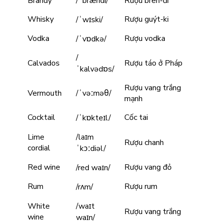
Brandy
/ˈbrændi/
Rượu bren-đi
Whisky
Rượu guýt-ki
/ˈwɪski/
Vodka
Rượu vodka
/ˈvɒdkə/
/
Calvados
Rượu táo ở Pháp
ˈkalvədɒs/
Rượu vang trắng
Vermouth
/ˈvəːməθ/
mạnh
Cocktail
Cốc tai
/ˈkɒkteɪl/
Lime
/laɪm
Rượu chanh
cordial
ˈkɔːdiəl/
Red wine
Rượu vang đỏ
/red waɪn/
Rum
Rượu rum
/rʌm/
White
/waɪt
Rượu vang trắng
wine
waɪn/