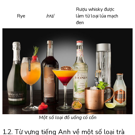
Rượu whisky được
Rye
/rʌɪ/
làm từ loại lúa mạch
đen
Một số loại đồ uống có cồn
1.2. Từ vựng tiếng Anh về một số loại trà