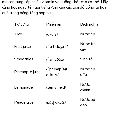
mà còn cung cấp nhiều vitamin và dưỡng chất cho cơ thể. Hãy
cùng học ngay tên gọi tiếng Anh của các loại đồ uống từ hoa
quả trong bảng tổng hợp sau:
Từ vựng
Phiên âm
Dịch nghĩa
Juice
Nước ép
/dʒuːs/
Nước trái
Fruit juice
/fru:t dʤu:s/
cây
Smoothies
Sinh tố
/ˈsmuːðiz/
/ˈpʌɪnap(ə)l
Nước ép
Pineapple juice
dứa
dʤu:s/
Nước
Lemonade
/,lemə’neid/
chanh
Nước ép
Peach juice
/piːtʃ dʒuːs/
đào