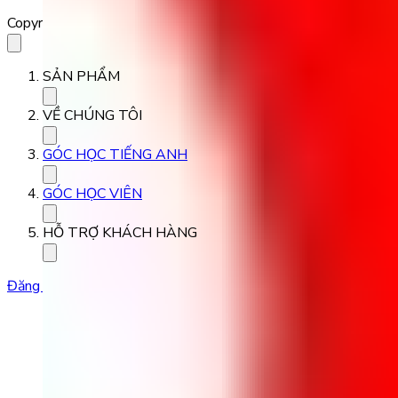
Copyright 2023 Babilala Class
SẢN PHẨM
VỀ CHÚNG TÔI
GÓC HỌC TIẾNG ANH
GÓC HỌC VIÊN
HỖ TRỢ KHÁCH HÀNG
Đăng ký học