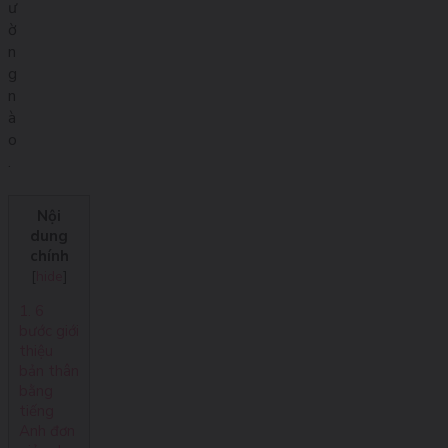
ư
ờ
n
g
n
à
o
.
Nội
dung
chính
[
hide
]
1. 6
bước giới
thiệu
bản thân
bằng
tiếng
Anh đơn