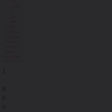
Từ
vựng
về
gia
đình
3. Mẫu
đối thoại
đơn giản
cho bé 8
tuổi giới
thiệu
bản thân
1
.
6
b
ư