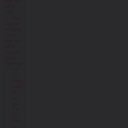
giản cho
bé 8
tuổi
2. Tổng
hợp các
từ vựng
tiếng
Anh cho
bé 8
tuổi giới
thiệu
bản thân
2.1.
Từ
vựng
chào
hỏi
xã
giao
2.2.
Từ
vựng
về