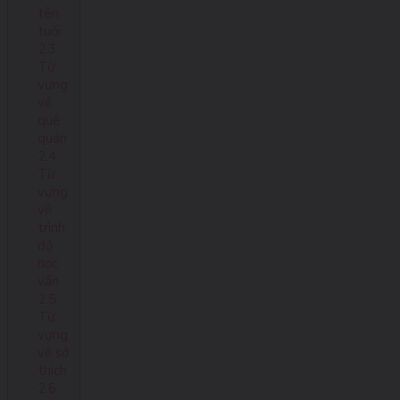
tên
tuổi
2.3.
Từ
vựng
về
quê
quán
2.4.
Từ
vựng
về
trình
độ
học
vấn
2.5.
Từ
vựng
về sở
thích
2.6.