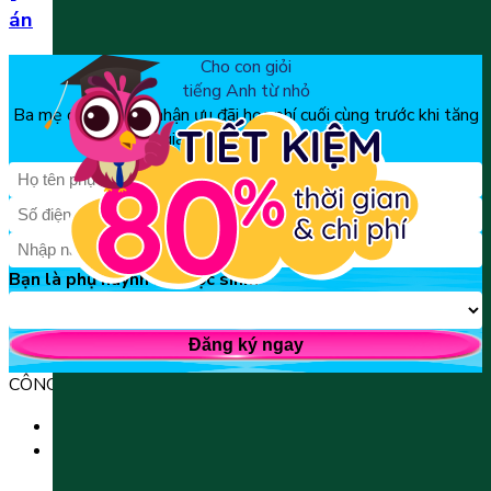
án
Cho con giỏi
tiếng Anh từ nhỏ
Ba mẹ đăng ký để nhận ưu đãi học phí cuối cùng trước khi tăng
giá, chỉ từ 150k/tháng
Bạn là phụ huynh hay học sinh?
Đăng ký ngay
CÔNG TY TNHH GIÁO DỤC UNICLASS
MST: 0110991152 do Sở tài chính TP. Hà Nội cấp.
Tầng 3, Số 61 phố Ngụy Như Kon Tum, phường Thanh
Xuân, thành phố Hà Nội, Việt Nam.