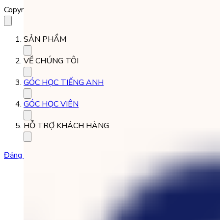
Copyright 2023 Babilala Class
SẢN PHẨM
VỀ CHÚNG TÔI
GÓC HỌC TIẾNG ANH
GÓC HỌC VIÊN
HỖ TRỢ KHÁCH HÀNG
Đăng ký học