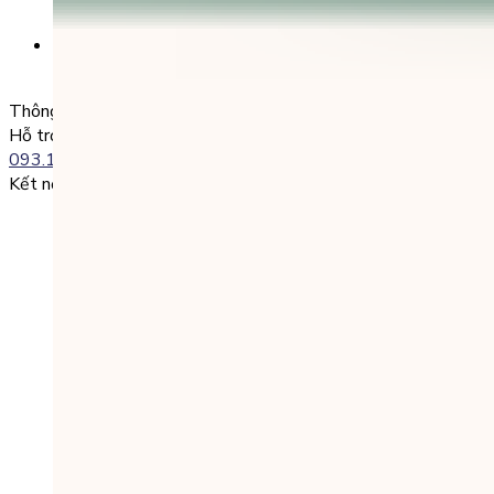
SĐT + Tên gói học (hoặc Tên Phụ huynh đăng ký)
Ví dụ:
0985004386 Nguyen Van A
Thông tin liên lạc
Hỗ trợ kỹ thuật:
093.120.8686
Kết nối với chúng tôi