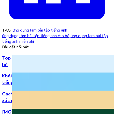
TAG:
ứng dụng làm bài tập tiếng anh
ứng dụng làm bài tập tiếng anh cho bé
ứng dụng làm bài tập
tiếng anh miễn phí
Bài viết nổi bật
Top 5 bài hát 20/11 hay nhất bằng tiếng Anh cho
bé
Khái niệm, phân loại và vị trí của danh từ trong
tiếng Anh
Cách đọc số thập phân trong tiếng Anh chuẩn
xác nhất
[MỚI] Bộ đề thi tiếng Anh lớp 1 học kì 2 kèm đáp