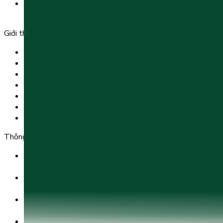
Tầng 5, Tòa nhà G8 Golden, 113 - 115 Ung Văn Khiêm,
Phường 25, Quận Bình Thạnh, TP Hồ Chí Minh.
Giới thiệu
Trang chủ
Sản phẩm
Tải app
Góc toán học
Liên hệ
Chính Sách Bảo Mật
Chính Sách Điều Khoản & Dịch Vụ
Thông tin chuyển khoản
Ngân hàng TMCP Việt Nam Thịnh Vượng (VP Bank) -
CN Kinh Đô
Số tài khoản:
8325 223 188
Chủ tài khoản:
CÔNG TY TNHH GIÁO DỤC UNICLASS
Nội dung chuyển khoản: