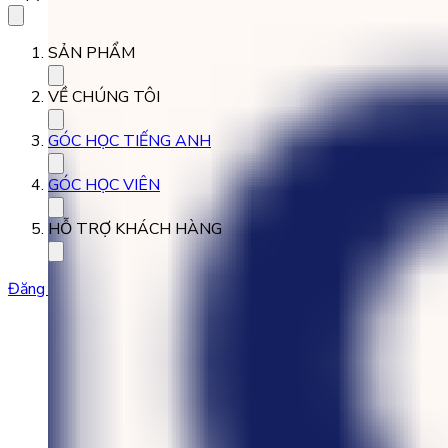
SẢN PHẨM
VỀ CHÚNG TÔI
GÓC HỌC TIẾNG ANH
GÓC HỌC VIÊN
HỖ TRỢ KHÁCH HÀNG
Đăng ký học