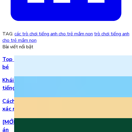
TAG:
các trò chơi tiếng anh cho trẻ mầm non
trò chơi tiếng anh
cho trẻ mầm non
Bài viết nổi bật
Top 5 bài hát 20/11 hay nhất bằng tiếng Anh cho
bé
Khái niệm, phân loại và vị trí của danh từ trong
tiếng Anh
Cách đọc số thập phân trong tiếng Anh chuẩn
xác nhất
[MỚI] Bộ đề thi tiếng Anh lớp 1 học kì 2 kèm đáp
án