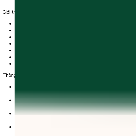
Phường 25, Quận Bình Thạnh, TP Hồ Chí Minh.
Giới thiệu
Trang chủ
Sản phẩm
Tải app
Góc toán học
Liên hệ
Chính Sách Bảo Mật
Chính Sách Điều Khoản & Dịch Vụ
Thông tin chuyển khoản
Ngân hàng TMCP Việt Nam Thịnh Vượng (VP Bank) -
CN Kinh Đô
Số tài khoản:
8325 223 188
Chủ tài khoản:
CÔNG TY TNHH GIÁO DỤC UNICLASS
Nội dung chuyển khoản:
SĐT + Tên gói học (hoặc Tên Phụ huynh đăng ký)