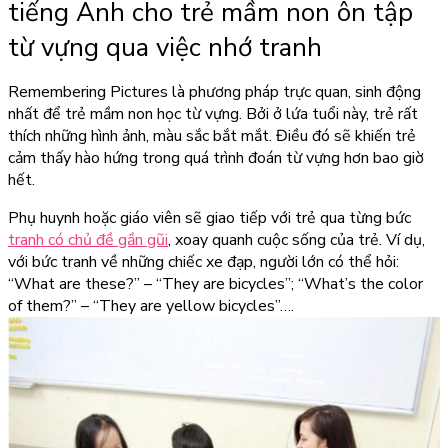
tiếng Anh cho trẻ mầm non ôn tập
từ vựng qua việc nhớ tranh
Remembering Pictures là phương pháp trực quan, sinh động
nhất để trẻ mầm non học từ vựng. Bởi ở lứa tuổi này, trẻ rất
thích những hình ảnh, màu sắc bắt mắt. Điều đó sẽ khiến trẻ
cảm thấy hào hứng trong quá trình đoán từ vựng hơn bao giờ
hết.
Phụ huynh hoặc giáo viên sẽ giao tiếp với trẻ qua từng bức
tranh có chủ đề gần gũi
, xoay quanh cuộc sống của trẻ. Ví dụ,
với bức tranh về những chiếc xe đạp, người lớn có thể hỏi:
“What are these?” – “They are bicycles”; “What’s the color
of them?” – “They are yellow bicycles”….