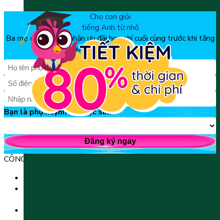
Cho con giỏi
tiếng Anh từ nhỏ
Ba mẹ đăng ký để nhận ưu đãi học phí cuối cùng trước khi tăng
giá, chỉ từ 150k/tháng
Bạn là phụ huynh hay học sinh?
Đăng ký ngay
CÔNG TY TNHH GIÁO DỤC UNICLASS
MST: 0110991152 do Sở tài chính TP. Hà Nội cấp.
Tầng 3, Số 61 phố Ngụy Như Kon Tum, phường Thanh
Xuân, thành phố Hà Nội, Việt Nam.
Tầng 5, Tòa nhà G8 Golden, 113 - 115 Ung Văn Khiêm,