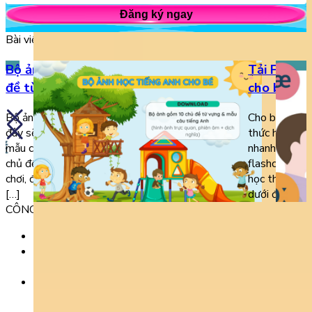
Đăng ký ngay
Bài viết liên quan
Bộ ảnh học tiếng Anh cho bé (10 chủ
Tải Free 5
đề từ vựng, mẫu câu)
cho bé các
Bộ ảnh học tiếng Anh được thầy cô chia sẻ dưới
Cho bé học F
đây sẽ rất hữu ích đối với việc học từ vựng và
thức học hiệu
mẫu câu giao tiếp của trẻ. Bộ ảnh bao gồm các
nhanh chóng. 
chủ đề quen thuộc như trường học, gia đình, đồ
flashcard phù
chơi, động vật, đồ ăn,… Mỗi hình ảnh về từ vựng,
học thì không
[…]
dưới đây sẽ c
CÔNG TY TNHH GIÁO DỤC UNICLASS
MST: 0110991152 do Sở tài chính TP. Hà Nội cấp.
Tầng 3, Số 61 phố Ngụy Như Kon Tum, phường Thanh
Xuân, thành phố Hà Nội, Việt Nam.
Tầng 5, Tòa nhà G8 Golden, 113 - 115 Ung Văn Khiêm,
Phường 25, Quận Bình Thạnh, TP Hồ Chí Minh.