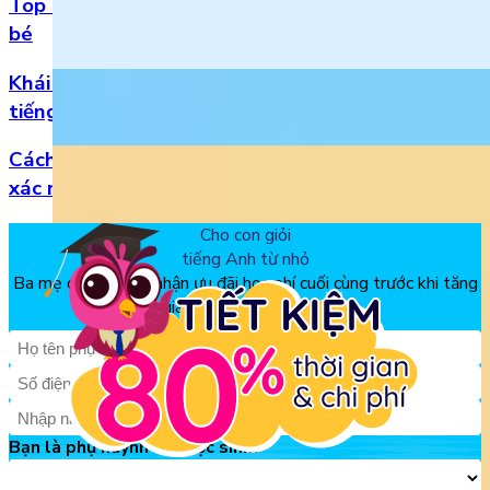
Top 5 bài hát 20/11 hay nhất bằng tiếng Anh cho
bé
Khái niệm, phân loại và vị trí của danh từ trong
tiếng Anh
Cách đọc số thập phân trong tiếng Anh chuẩn
xác nhất
Cho con giỏi
tiếng Anh từ nhỏ
Ba mẹ đăng ký để nhận ưu đãi học phí cuối cùng trước khi tăng
giá, chỉ từ 150k/tháng
Bạn là phụ huynh hay học sinh?