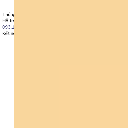
0985004386 Nguyen Van A
Thông tin liên lạc
Hỗ trợ kỹ thuật:
093.120.8686
Kết nối với chúng tôi