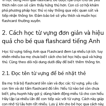
Vì học tiếng Anh qua flashcard, bé được lựa chọn chủ đề yêu
thích nên con sẽ cảm thấy hứng thú hơn. Con có cơ hội khám
phá phương pháp học thú vị này thông qua việc quan sát và
tiếp nhận thông tin. Đảm bảo bé sẽ yêu thích và muốn học
flashcard thường xuyên.
2. Cách học từ vựng đơn giản và hiệu
quả cho bé qua flashcard tiếng Anh
Học từ vựng tiếng Anh qua Flashcard đem lại nhiều lợi ích, tuy
nhiên nhiều ba mẹ chưa biết cách cho bé học hiệu quả và hứng
thú. Cùng theo dõi nội dung dưới đây để biết thêm thông tin.
2.1. Đọc tên từ vựng để bé nhặt thẻ
Ba mẹ trải bộ flashcard lên sàn và đọc các từ vựng, yêu cầu
con tìm và dơ tấm flashcard đó lên. Nếu từ nào bé còn chưa
biết, phụ huynh hãy gợi ý, dùng hành động miêu tả cho con hiểu.
Hãy lặp lại nhiều lần để con tiếp xúc với từ vựng. Cách này giúp
con nhớ từ lâu hơn rất nhiều. Lưu ý, khi cho bé học qua cách này,