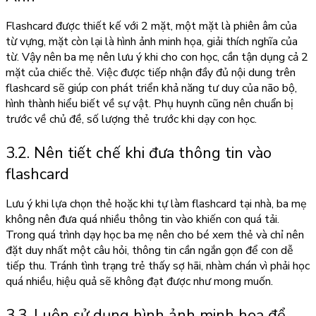
Flashcard được thiết kế với 2 mặt, một mặt là phiên âm của
từ vựng, mặt còn lại là hình ảnh minh họa, giải thích nghĩa của
từ. Vậy nên ba mẹ nên lưu ý khi cho con học, cần tận dụng cả 2
mặt của chiếc thẻ. Việc được tiếp nhận đầy đủ nội dung trên
flashcard sẽ giúp con phát triển khả năng tư duy của não bộ,
hình thành hiểu biết về sự vật. Phụ huynh cũng nên chuẩn bị
trước về chủ đề, số lượng thẻ trước khi dạy con học.
3.2. Nên tiết chế khi đưa thông tin vào
flashcard
Lưu ý khi lựa chọn thẻ hoặc khi tự làm flashcard tại nhà, ba mẹ
không nên đưa quá nhiều thông tin vào khiến con quá tải.
Trong quá trình dạy học ba mẹ nên cho bé xem thẻ và chỉ nên
đặt duy nhất một câu hỏi, thông tin cần ngắn gọn để con dễ
tiếp thu. Tránh tình trạng trẻ thấy sợ hãi, nhàm chán vì phải học
quá nhiều, hiệu quả sẽ không đạt được như mong muốn.
3.3. Luôn sử dụng hình ảnh minh họa để