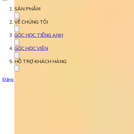
SẢN PHẨM
VỀ CHÚNG TÔI
GÓC HỌC TIẾNG ANH
GÓC HỌC VIÊN
HỖ TRỢ KHÁCH HÀNG
Đăng ký học