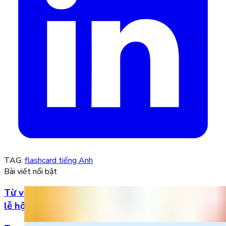
TAG:
flashcard tiếng Anh
Bài viết nổi bật
Từ vựng Halloween tiếng Anh: Chuẩn bị cho mùa
lễ hội