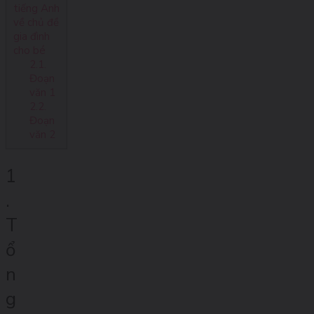
tiếng Anh
về chủ đề
gia đình
cho bé
2.1.
Đoạn
văn 1
2.2.
Đoạn
văn 2
1
.
T
ổ
n
g