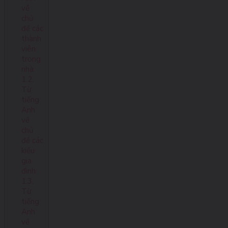
về
chủ
đề các
thành
viên
trong
nhà
1.2.
Từ
tiếng
Anh
về
chủ
đề các
kiểu
gia
đình
1.3.
Từ
tiếng
Anh
về