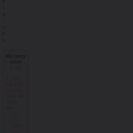
é
t
ạ
i
n
h
à
.
Nội dung
chính
[
hide
]
1. Tổng
hợp 100
từ vựng
tiếng Anh
về gia
đình
1.1.
Từ
tiếng
Anh