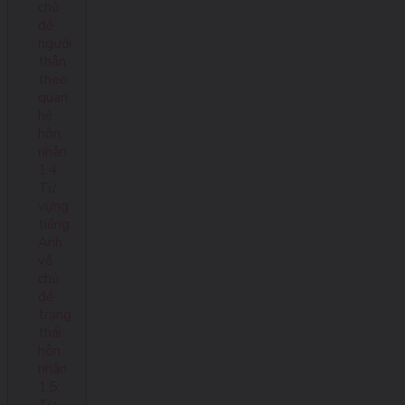
chủ
đề
người
thân
theo
quan
hệ
hôn
nhân
1.4.
Từ
vựng
tiếng
Anh
về
chủ
đề
trạng
thái
hôn
nhân
1.5.