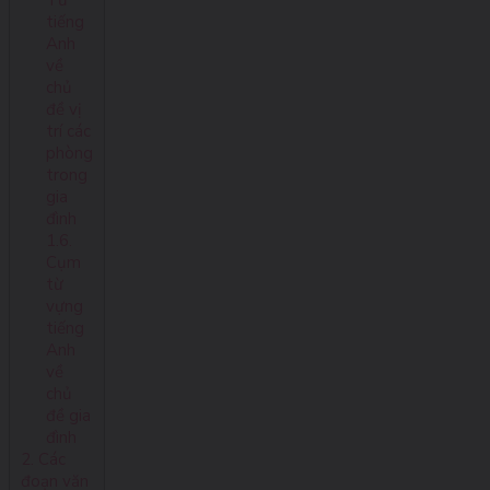
Từ
tiếng
Anh
về
chủ
đề vị
trí các
phòng
trong
gia
đình
1.6.
Cụm
từ
vựng
tiếng
Anh
về
chủ
đề gia
đình
2. Các
đoạn văn