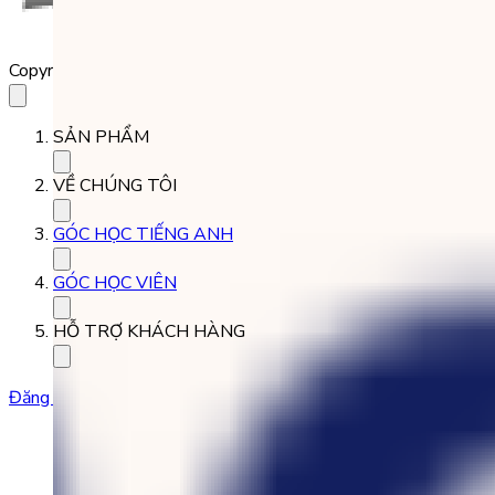
Copyright 2023 Babilala Class
SẢN PHẨM
VỀ CHÚNG TÔI
GÓC HỌC TIẾNG ANH
GÓC HỌC VIÊN
HỖ TRỢ KHÁCH HÀNG
Đăng ký học