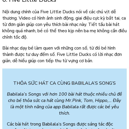
Nội dung chính của Five Little Ducks nói về các chú vịt dễ
thương. Video có hình ảnh sinh động, giai điệu cực kỳ bắt tai, ca
từ đơn giản giúp con yêu thích bài nhạc này. Tiết tấu bài hát
không quá nhanh, bé có thể theo kịp nên ba mẹ không cần điều
chỉnh tốc độ.
Bài nhạc dạy bé làm quen với những con số, từ đó bé hình
thành được tư duy đếm số. Five Little Ducks có lời nhạc đơn
giản, dễ hiểu giúp con tiếp thu từ vựng cơ bản.
THỎA SỨC HÁT CA CÙNG BABILALA’S SONG’S
Babilala’s Songs với hơn 100 bài hát thuộc nhiều chủ đề
cho bé thỏa sức ca hát cùng Mr.Pink, Tom, Hippo,… Đây
là một tính năng của app Babilala rất được các bé yêu
thích.
Các bài hát trong Babilala’s Songs được sáng tác độc