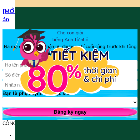
[MỚI] Bộ đề thi tiếng Anh lớp 1 học kì 2 kèm đáp
án
Cho con giỏi
tiếng Anh từ nhỏ
Ba mẹ đăng ký để nhận ưu đãi học phí cuối cùng trước khi tăng
giá, chỉ từ 150k/tháng
Bạn là phụ huynh hay học sinh?
Đăng ký ngay
CÔNG TY TNHH GIÁO DỤC UNICLASS
MST: 0110991152 do Sở tài chính TP. Hà Nội cấp.