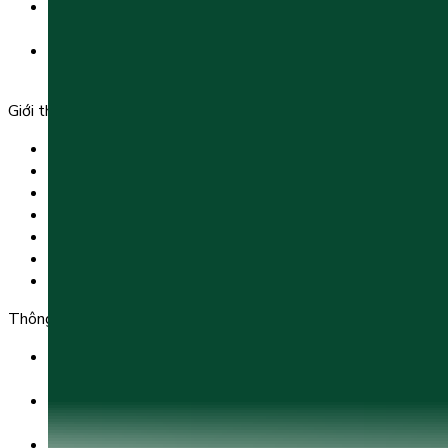
Tầng 3, Số 61 phố Ngụy Như Kon Tum, phường Thanh
Xuân, thành phố Hà Nội, Việt Nam.
Tầng 5, Tòa nhà G8 Golden, 113 - 115 Ung Văn Khiêm,
Phường 25, Quận Bình Thạnh, TP Hồ Chí Minh.
Giới thiệu
Trang chủ
Sản phẩm
Tải app
Góc toán học
Liên hệ
Chính Sách Bảo Mật
Chính Sách Điều Khoản & Dịch Vụ
Thông tin chuyển khoản
Ngân hàng TMCP Việt Nam Thịnh Vượng (VP Bank) -
CN Kinh Đô
Số tài khoản:
8325 223 188
Chủ tài khoản: