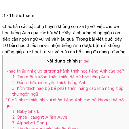
3.715 lượt xem
Chắc hẳn các bậc phụ huynh không còn xa lạ với việc cho bé
học tiếng Anh qua các bài hát. Đây là phương pháp giúp con
tiếp cận ngôn ngữ vui vẻ và hiệu quả. Trong bài viết dưới đây,
10 bài nhạc thiếu nhi vui nhộn tiếng Anh được bật mí, không
những giúp trẻ học hát vui vẻ mà còn bổ sung đa dạng từ vựng.
Nội dung chính
[
hide
]
Nhạc thiếu nhi giúp gì trong hành trình học tiếng Anh của bé?
1. Tạo môi trường thân thiện để bé học tiếng Anh
2. Đánh thức niềm yêu thích tiếng Anh
3. Kích thích não bộ bé phát triển, nâng cao khả năng tiếp
thu ngôn ngữ
10 bài nhạc thiếu nhi vui nhộn tiếng Anh cho bé không thể bỏ
qua
1. Baby Shark
2. Once I caught A fish Alive
3. Alphabet Song
4. The Finger Family-Muffin Songs