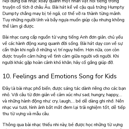
Nội dung bài nhạc xoay quanh một nhân vật nổi tiếng trong
truyện cổ tích ở châu Âu. Bài hát kể về cậu quả trứng Humpty
Dumpty chẳng may bị té ngã, cơ thể vỡ ra thành từng mảnh.
Tuy những người lính và bầy ngựa muốn giúp cậu nhưng không
thể làm gì được.
Bài nhạc cung cấp nguồn từ vựng tiếng Anh đơn giản, chủ yếu
về các hành động xung quanh đời sống. Bài hát dạy con về sự
cẩn thận khi ngồi ở những vị trí nguy hiểm. Hơn nữa, con còn
được truyền cảm hứng về tình cảm giữa người với người. Khi
người khác gặp hoàn cảnh khó khăn, hãy cố gắng giúp đỡ.
10. Feelings and Emotions Song for Kids
Đây là bài nhạc phổ biến, được sáng tác dành riêng cho các bạn
nhỏ. Với câu từ đơn giản về cảm xúc như sad, hungry, happy,…
và những hành động như: cry, laugh,… bé dễ dàng ghi nhớ. Nền
nhạc vui tươi, hình ảnh bắt mắt đem lại trải nghiệm tốt, dễ tiếp
thu từ vựng và mẫu câu.
Thông qua bài nhạc thiếu nhi này, bé được học những từ vựng