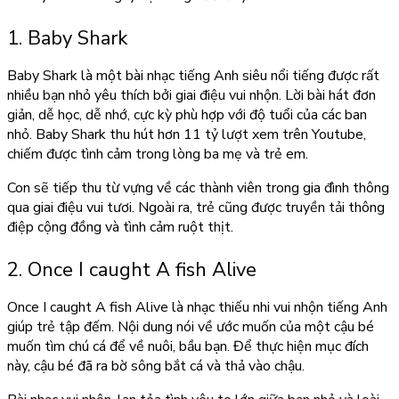
1. Baby Shark
Baby Shark là một bài nhạc tiếng Anh siêu nổi tiếng được rất
nhiều bạn nhỏ yêu thích bởi giai điệu vui nhộn. Lời bài hát đơn
giản, dễ học, dễ nhớ, cực kỳ phù hợp với độ tuổi của các ban
nhỏ. Baby Shark thu hút hơn 11 tỷ lượt xem trên Youtube,
chiếm được tình cảm trong lòng ba mẹ và trẻ em.
Con sẽ tiếp thu từ vựng về các thành viên trong gia đình thông
qua giai điệu vui tươi. Ngoài ra, trẻ cũng được truyền tải thông
điệp cộng đồng và tình cảm ruột thịt.
2. Once I caught A fish Alive
Once I caught A fish Alive là nhạc thiếu nhi vui nhộn tiếng Anh
giúp trẻ tập đếm. Nội dung nói về ước muốn của một cậu bé
muốn tìm chú cá để về nuôi, bầu bạn. Để thực hiện mục đích
này, cậu bé đã ra bờ sông bắt cá và thả vào chậu.