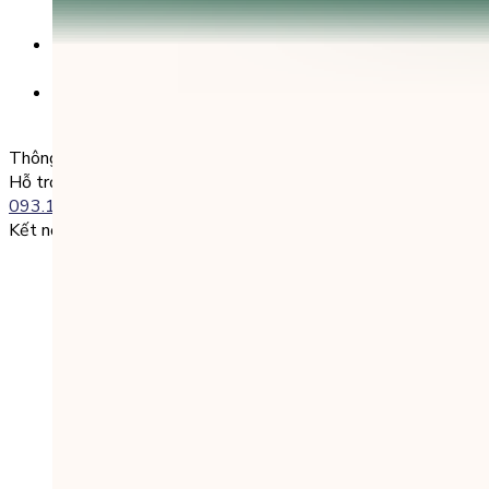
CÔNG TY TNHH GIÁO DỤC UNICLASS
Nội dung chuyển khoản:
SĐT + Tên gói học (hoặc Tên Phụ huynh đăng ký)
Ví dụ:
0985004386 Nguyen Van A
Thông tin liên lạc
Hỗ trợ kỹ thuật:
093.120.8686
Kết nối với chúng tôi