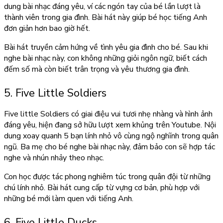
dung bài nhạc đáng yêu, ví các ngón tay của bé lần lượt là
thành viên trong gia đình. Bài hát này giúp bé học tiếng Anh
đơn giản hơn bao giờ hết.
Bài hát truyền cảm hứng về tình yêu gia đình cho bé. Sau khi
nghe bài nhạc này, con không những giỏi ngôn ngữ, biết cách
đếm số mà còn biết trân trọng và yêu thương gia đình.
5. Five Little Soldiers
Five little Soldiers có giai điệu vui tươi nhẹ nhàng và hình ảnh
đáng yêu, hiện đang sở hữu lượt xem khủng trên Youtube. Nội
dung xoay quanh 5 bạn lính nhỏ vô cùng ngộ nghĩnh trong quân
ngũ. Ba mẹ cho bé nghe bài nhạc này, đảm bảo con sẽ hợp tác
nghe và nhún nhảy theo nhạc.
Con học được tác phong nghiêm túc trong quân đội từ những
chú lính nhỏ. Bài hát cung cấp từ vựng cơ bản, phù hợp với
những bé mới làm quen với tiếng Anh.
6. Five Little Ducks