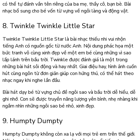
có thể tự đánh vần tên riêng của ba mẹ, thầy cô, bạn bè. Bài
nhạc bổ sung cho bé vốn từ vựng về ngôi làng và động vật.
8. Twinkle Twinkle Little Star
Twinkle Twinkle Little Star là bài nhạc thiếu nhi vui nhộn
tiếng Anh có nguồn gốc từ nước Anh. Nội dung phác họa một
bức tranh vô cùng xinh đẹp về một em bé cùng những vì sao
lấp lánh trên bầu trời. Twinkle được đánh giá là một trong
những bài hát sôi động và hay nhất. Giai điệu hay, hình ảnh cuốn
hút cùng ngôn từ đơn giản giúp con hứng thú, có thể hát theo
nhạc ngay khi nghe lần đầu.
Bài hát dạy bé từ vựng chủ đề ngôi sao và bầu trời dễ hiểu, dễ
ghi nhớ. Con sẽ được truyền năng lượng yên bình, nhẹ nhàng khi
ngắm nhìn những ngôi sao bé nhỏ, xinh đẹp.
9. Humpty Dumpty
Humpty Dumpty không còn xa lạ với mọi trẻ em trên thế giới.