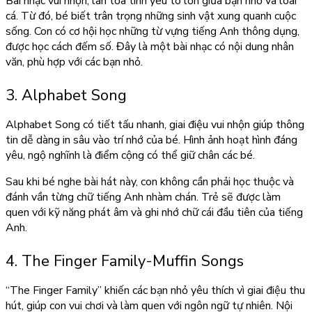
Bài nhạc vui nhộn, lan tỏa tình yêu to lớn giữa bạn nhỏ và loài
cá. Từ đó, bé biết trân trọng những sinh vật xung quanh cuộc
sống. Con có cơ hội học những từ vựng tiếng Anh thông dụng,
được học cách đếm số. Đây là một bài nhạc có nội dung nhân
văn, phù hợp với các bạn nhỏ.
3. Alphabet Song
Alphabet Song có tiết tấu nhanh, giai điệu vui nhộn giúp thông
tin dễ dàng in sâu vào trí nhớ của bé. Hình ảnh hoạt hình đáng
yêu, ngộ nghĩnh là điểm cộng có thể giữ chân các bé.
Sau khi bé nghe bài hát này, con không cần phải học thuộc và
đánh vần từng chữ tiếng Anh nhàm chán. Trẻ sẽ được làm
quen với kỹ năng phát âm và ghi nhớ chữ cái đầu tiên của tiếng
Anh.
4. The Finger Family-Muffin Songs
“The Finger Family” khiến các bạn nhỏ yêu thích vì giai điệu thu
hút, giúp con vui chơi và làm quen với ngôn ngữ tự nhiên. Nội