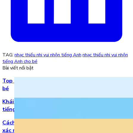
TAG:
nhạc thiếu nhi vui nhộn tiếng Anh
nhạc thiếu nhi vui nhộn
tiếng Anh cho bé
Bài viết nổi bật
Top 5 bài hát 20/11 hay nhất bằng tiếng Anh cho
bé
Khái niệm, phân loại và vị trí của danh từ trong
tiếng Anh
Cách đọc số thập phân trong tiếng Anh chuẩn
xác nhất