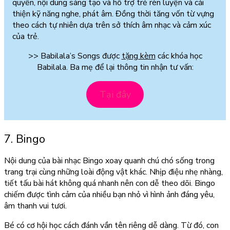
quyền, nội dung sáng tạo và hỗ trợ trẻ rèn luyện và
cải
thiện kỹ năng nghe, phát âm
. Đồng thời
tăng vốn từ vựng
theo cách tự nhiên dựa trên sở thích âm nhạc và cảm xúc
của trẻ.
>> Babilala’s Songs được
tặng kèm
các khóa học
Babilala. Ba mẹ để lại thông tin nhận tư vấn:
Tại đây
7. Bingo
Nội dung của bài nhạc Bingo xoay quanh chú chó sống trong
trang trại cùng những loài động vật khác. Nhịp điệu nhẹ nhàng,
tiết tấu bài hát không quá nhanh nên con dễ theo dõi. Bingo
chiếm được tình cảm của nhiều bạn nhỏ vì hình ảnh đáng yêu,
âm thanh vui tươi.
Bé có cơ hội học cách đánh vần tên riêng dễ dàng. Từ đó, con