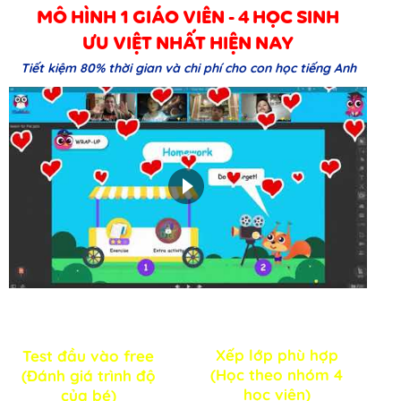
MÔ HÌNH 1 GIÁO VIÊN - 4 HỌC SINH
ƯU VIỆT NHẤT HIỆN NAY
Tiết kiệm 80% thời gian và chi phí cho con học tiếng Anh
2
1
Xếp lớp phù hợp
Test đầu vào free
(Học theo nhóm 4
(Đánh giá trình độ
học viên)
của bé)