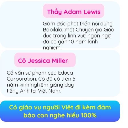
Thầy Adam Lewis
Giám đốc phát triển nội dung
Babilala, một Chuyên gia Giáo
dục trong lĩnh vực ngôn ngữ
đã có gần 10 năm kinh
nghiệm
Cô Jessica Miller
Cố vấn sư phạm của Educa
Corporation. Cô đã có trên 5
năm kinh nghiệm giảng dạy
tiếng Anh tại Việt Nam.
Có giáo vụ người Việt đi kèm đảm
bảo con nghe hiểu 100%