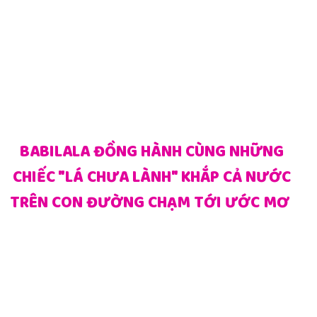
BABILALA ĐỒNG HÀNH CÙNG NHỮNG
CHIẾC "LÁ CHƯA LÀNH" KHẮP CẢ NƯỚC
TRÊN CON ĐƯỜNG CHẠM TỚI ƯỚC MƠ