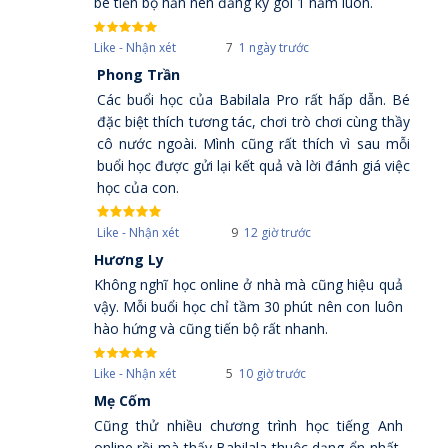
bé tiến bộ hẳn nên đăng ký gói 1 năm luôn.
Like - Nhận xét
7
1 ngày trước
Phong Trần
Các buổi học của Babilala Pro rất hấp dẫn. Bé
đặc biệt thích tương tác, chơi trò chơi cùng thầy
cô nước ngoài. Mình cũng rất thích vì sau mỗi
buổi học được gửi lại kết quả và lời đánh giá việc
học của con.
Like - Nhận xét
9
12 giờ trước
Hương Ly
Không nghĩ học online ở nhà mà cũng hiệu quả
vậy. Mỗi buổi học chỉ tầm 30 phút nên con luôn
hào hứng và cũng tiến bộ rất nhanh.
Like - Nhận xét
5
10 giờ trước
Mẹ Cốm
Cũng thử nhiều chương trình học tiếng Anh
online rồi mà thấy Babilala thuộc dạng ổn nhất,