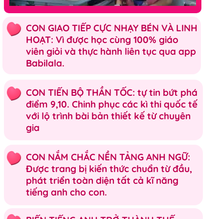
CON GIAO TIẾP CỰC NHẠY BÉN VÀ LINH
HOẠT: Vì được học cùng 100% giáo
viên giỏi và thực hành liên tục qua app
Babilala.
CON TIẾN BỘ THẦN TỐC: tự tin bứt phá
điểm 9,10. Chinh phục các kì thi quốc tế
với lộ trình bài bản thiết kế từ chuyên
gia
CON NẮM CHẮC NỀN TẢNG ANH NGỮ:
Được trang bị kiến thức chuẩn từ đầu,
phát triển toàn diện tất cả kĩ năng
tiếng anh cho con.