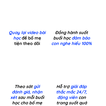
Qu
a
y lại video bài
Đồng hành suốt
học
để bố mẹ
buổi học
đảm bảo
tiện theo dõi
con nghe hiểu 100%
Theo sát
gửi
Hỗ trợ
giải đáp
đánh giá, nhận
thắc mắc 24/7,
xét
sau mỗi buổi
động viên
con
học cho bố mẹ
trong suốt quá