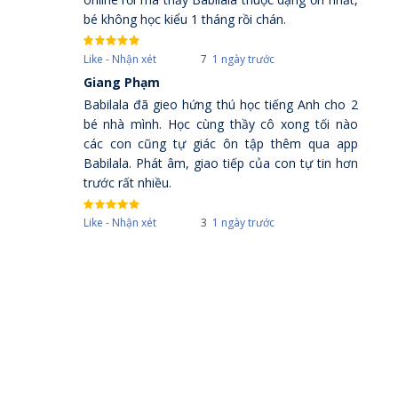
bé không học kiểu 1 tháng rồi chán.
Like - Nhận xét
7
1 ngày trước
Giang Phạm
Babilala đã gieo hứng thú học tiếng Anh cho 2
bé nhà mình. Học cùng thầy cô xong tối nào
các con cũng tự giác ôn tập thêm qua app
Babilala. Phát âm, giao tiếp của con tự tin hơn
trước rất nhiều.
Like - Nhận xét
3
1 ngày trước
Hoàng Ngân
Trước mình cũng cho con học online 1 bên
khác mà con chán không chịu học, học Babilala
Pro thấy con hào hứng hẳn học vui mà vẫn hiệu
quả.
Like - Nhận xét
4
1 ngày trước
An Nhiên