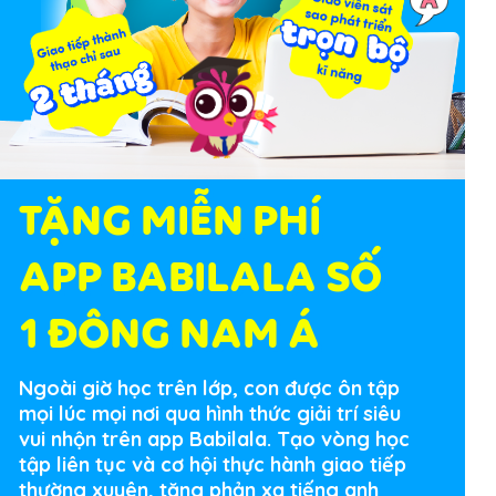
TẶNG MIỄN PHÍ
APP BABILALA SỐ
1 ĐÔNG NAM Á
Ngoài giờ học trên lớp, con được ôn tập
mọi lúc mọi nơi qua hình thức giải trí siêu
vui nhộn trên app Babilala. Tạo vòng học
tập liên tục và cơ hội thực hành giao tiếp
thường xuyên, tăng phản xạ tiếng anh