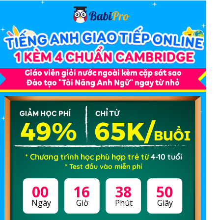
Giáo viên giỏi nước ngoài kèm cặp sát sao
Đào tạo "Tài Năng Anh Ngữ" ngay từ nhỏ
* Chương trình học phù hợp trẻ từ
4-10 tuổi
* Test đầu vào miễn phí
00
16
38
49
Ngày
Giờ
Phút
Giây