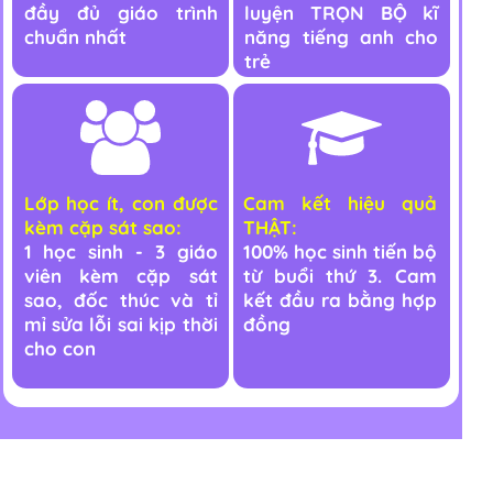
đầy đủ giáo trình
luyện TRỌN BỘ kĩ
chuẩn nhất
năng tiếng anh cho
trẻ
Lớp học ít, con được
Cam kết hiệu quả
kèm cặp sát sao:
THẬT:
1 học sinh - 3 giáo
100% học sinh tiến bộ
viên kèm cặp sát
từ buổi thứ 3. Cam
sao, đốc thúc và tỉ
kết đầu ra bằng hợp
mỉ sửa lỗi sai kịp thời
đồng
cho con