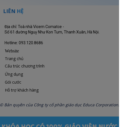
LIÊN
HỆ
Địa chỉ: Toà nhà Vicem Comatce -
Số 61 đường Nguỵ Như Kon Tum, Thanh Xuân, Hà Nội.
Hotline: 093.120.8686
Website
Trang chủ
Cấu trúc chương trình
Ứng dụng
Gói cước
Hỗ trợ khách hàng
© Bản quyền của Công ty cổ phần giáo dục Educa Corporation.