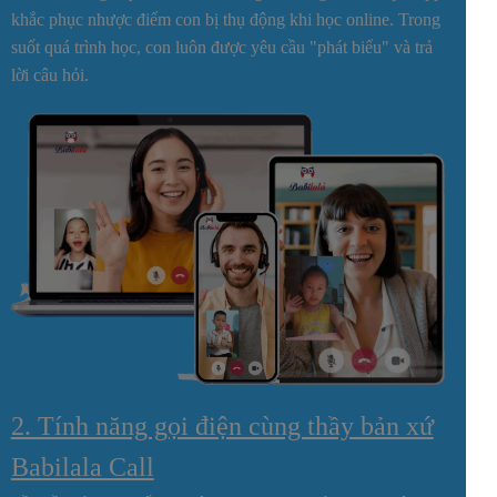
khắc phục nhược điểm con bị thụ động khi học online. Trong
suốt quá trình học, con luôn được yêu cầu "phát biểu" và trả
lời câu hỏi.
2. Tính năng gọi điện cùng thầy bản xứ
Babilala Call