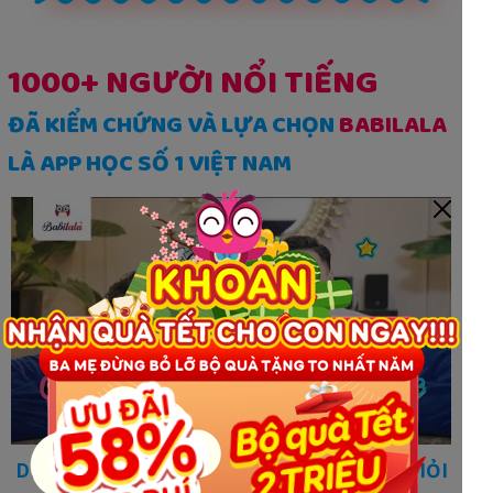
1000+ NGƯỜI NỔI TIẾNG
ĐÃ KIỂM CHỨNG VÀ LỰA CHỌN
BABILALA
LÀ APP HỌC SỐ 1 VIỆT NAM
DIỄN VIÊN MẠNH TRƯỜNG GIÚP BÉ BON GIỎI