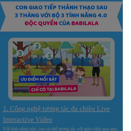
CON GIAO TIẾP THÀNH THẠO SAU
3 THÁNG VỚI BỘ 3 TÍNH NĂNG 4.0
ĐỘC QUYỀN
CỦA
BABILALA
1. Công nghệ tương tác đa chiều Live
Interactive Video
Với tính năng này, con có thể tương tác với giáo viên qua app,