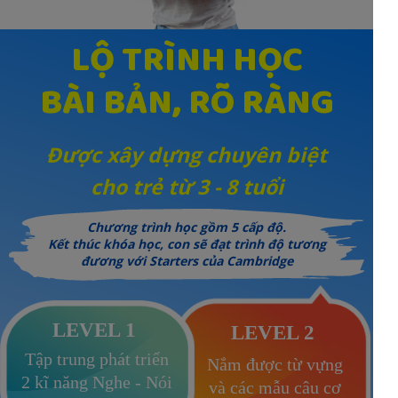
LỘ TRÌNH HỌC
BÀI BẢN, RÕ RÀNG
Được xây dựng chuyên biệt
cho trẻ từ 3 - 8 tuổi
Chương trình học gồm 5 cấp độ.
Kết thúc khóa học, con sẽ đạt trình độ tương
đương với Starters của Cambridge
LEVEL 1
LEVEL 2
Tập trung phát triển
Nắm được từ vựng
2 kĩ năng Nghe - Nói
và các mẫu câu cơ