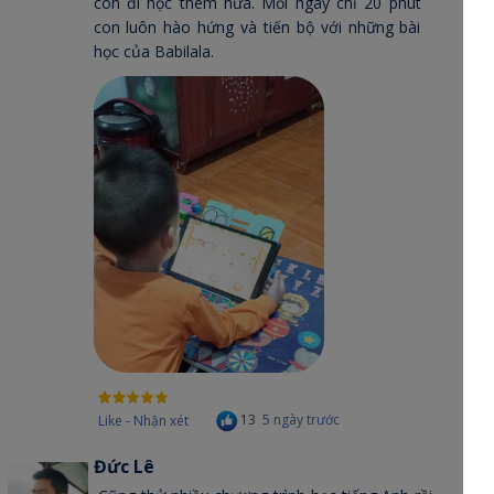
con đi học thêm nữa. Mỗi ngày chỉ 20 phút
con luôn hào hứng và tiến bộ với những bài
học của Babilala.
13
5 ngày trước
Like - Nhận xét
Đức Lê