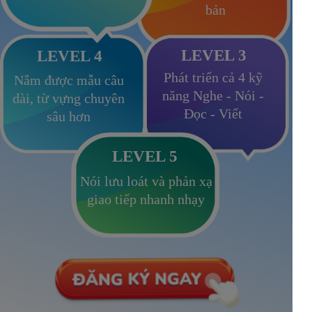
bản
LEVEL 3
LEVEL 4
Phát triển cả 4 kỹ
Nắm được mẫu câu
năng Nghe - Nói -
dài, từ vựng chuyên
Đọc - Viết
sâu hơn
LEVEL 5
Nói lưu loát và phản xạ
giao tiếp nhanh nhạy