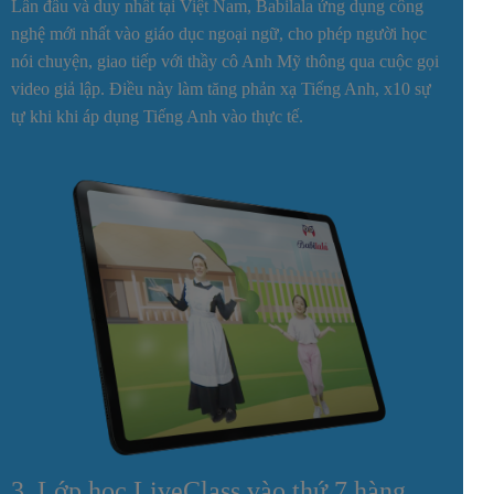
Lần đầu và duy nhất tại Việt Nam, Babilala ứng dụng công
nghệ mới nhất vào giáo dục ngoại ngữ, cho phép người học
nói chuyện, giao tiếp với thầy cô Anh Mỹ thông qua cuộc gọi
video giả lập. Điều này làm tăng phản xạ Tiếng Anh, x10 sự
tự khi khi áp dụng Tiếng Anh vào thực tế.
3. Lớp học LiveClass vào thứ 7 hàng