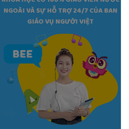
KHÓA HỌC CÓ 100% GIÁO VIÊN NƯỚC
NGOÀI VÀ SỰ HỖ TRỢ 24/7 CỦA BAN
GIÁO VỤ NGƯỜI VIỆT