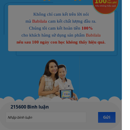
Không chỉ cam kết trên lời nói
mà
Babilala
cam kết chất lượng đầu ra.
Chúng tôi cam kết hoàn tiền
100%
cho khách hàng sử dụng sản phẩm
Babilala
nếu sau 100 ngày con học không thấy hiệu quả.
215600 Bình luận
Gửi