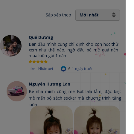
Sắp xếp theo
Mới nhất
Quế Dương
Ban đầu mình cũng chỉ định cho con học thử
xem như thế nào, ngờ đâu bé mê quá nên
mua luôn gói 1 năm.
Like - Nhận xét
6
1 ngày trước
Nguyễn Hương Lan
Bé nhà mình cũng mê Babilala lắm, đặc biệt
mê mẩn bộ sách sticker mà chương trình tặng
luôn