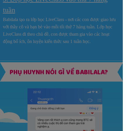
tuần
Babilala tạo ra lớp học LiveClass - nơi các con được giao lưu
với thầy cô và bạn bè vào mỗi tối thứ 7 hàng tuần. Lớp học
LiveClass đi theo chủ đề, con được tham gia vào các hoạt
động bổ ích, ôn luyện kiến thức sau 1 tuần học.
PHỤ HUYNH NÓI GÌ VỀ BABILALA?