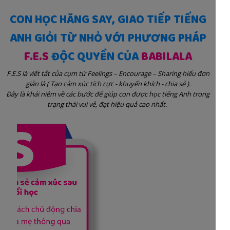
CON HỌC HĂNG SAY, GIAO TIẾP TIẾNG
ANH GIỎI TỪ NHỎ VỚI PHƯƠNG PHÁP
F.E.S
ĐỘC QUYỀN CỦA
BABILALA
F.E.S là viết tắt của cụm từ Feelings – Encourage – Sharing hiểu đơn
giản là ( Tạo cảm xúc tích cực - khuyến khích - chia sẻ ).
Đây là khái niệm về các bước để giúp con được học tiếng Anh trong
trạng thái vui vẻ, đạt hiệu quả cao nhất.