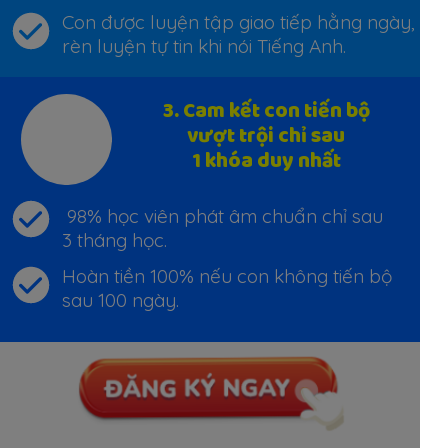
Con được luyện tập giao tiếp hằng ngày,
rèn luyện tự tin khi nói Tiếng Anh.
3. Cam kết con tiến bộ
vượt trội chỉ sau
1 khóa duy nhất
98% học viên phát âm chuẩn chỉ sau
3 tháng học.
Hoàn tiền 100% nếu con không tiến bộ
sau 100 ngày.