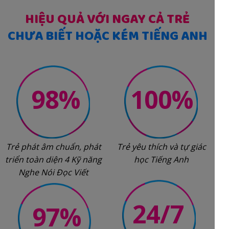
HIỆU QUẢ VỚI NGAY CẢ TRẺ
CHƯA BIẾT HOẶC KÉM TIẾNG ANH
98%
100%
Trẻ phát âm chuẩn, phát
Trẻ yêu thích và tự giác
triển toàn diện 4 Kỹ năng
học Tiếng Anh
Nghe Nói Đọc Viết
24/7
97%