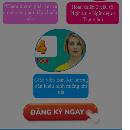
“Chấm điểm” phát âm và
Hoàn thiện 3 yếu tố:
chỉnh sửa giao tiếp chuẩn
Ngữ âm - Ngữ điệu -
xác
Trọng âm
Giáo viên Bản Xứ hướng
dẫn khẩu hình miệng chi
tiết