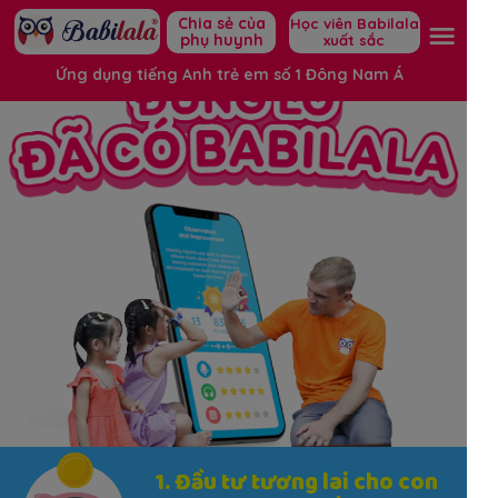
Chia sẻ của
Học viên Babilala
phụ huynh
xuất sắc
Ứng dụng tiếng Anh trẻ em số 1 Đông Nam Á
1. Đầu tư tương lai cho con