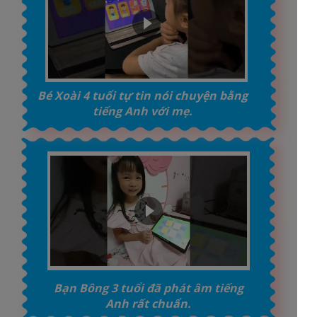
Bé Xoài 4 tuổi tự tin nói chuyện bằng
tiếng Anh với mẹ.
Bạn Bông 3 tuổi đã phát âm tiếng
Anh rất chuẩn.