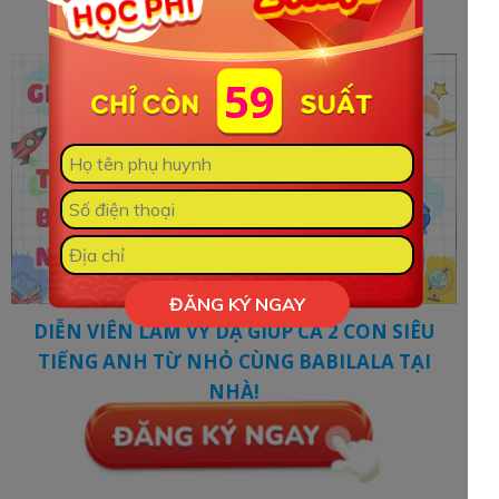
TIẾNG ANH TỪ NHỎ CÙNG BABILALA
59
ĐĂNG KÝ NGAY
DIỄN VIÊN LÂM VỸ DẠ GIÚP CẢ 2 CON SIÊU
TIẾNG ANH TỪ NHỎ CÙNG BABILALA TẠI
NHÀ!