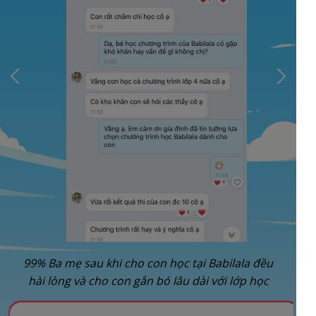
99% Ba mẹ sau khi cho con học tại Babilala đều
hài lòng và cho con gắn bó lâu dài với lớp học