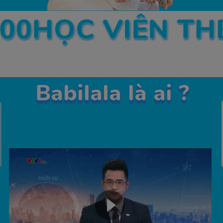
000HỌC VIÊN T
Babilala là ai ?