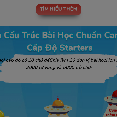
TÌM HIỂU THÊM
ỗi cấp độ có 10 chủ đềChia làm 20 đơn vị bài họcHơn 
3000 từ vựng và 5000 trò chơi