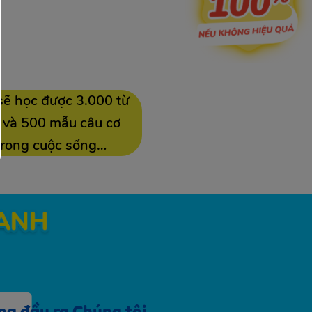
sẽ học được 3.000 từ
 và 500 mẫu câu cơ
trong cuộc sống…