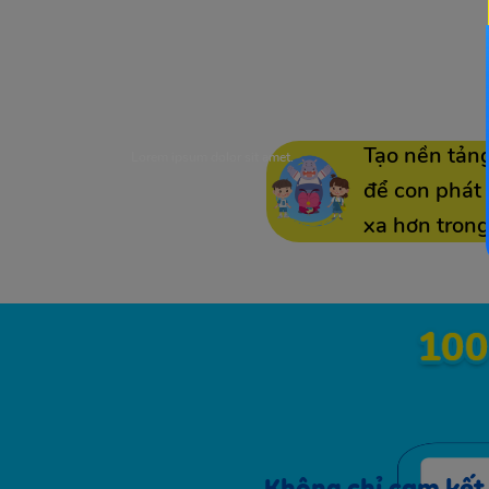
Tạo nền tản
Lorem ipsum dolor sit amet.
để con phát 
xa hơn trong