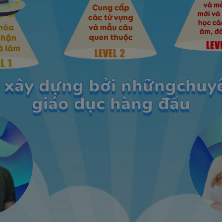
 xây dựng bởi nhữngchuyê
giáo dục hàng đầu