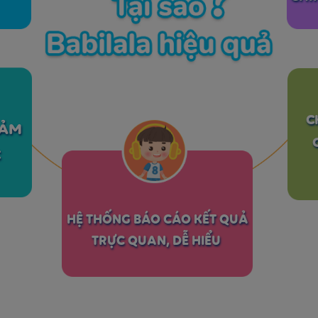
C
CẢM
C
HỆ THỐNG BÁO CÁO KẾT QUẢ
TRỰC QUAN, DỄ HIỂU