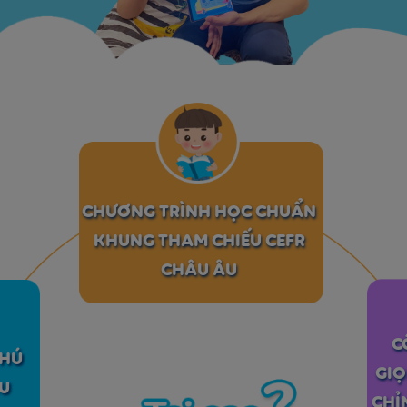
CHƯƠNG TRÌNH HỌC CHUẨN
KHUNG THAM CHIẾU CEFR
CHÂU ÂU
C
THÚ
GIỌ
U
CHỈ