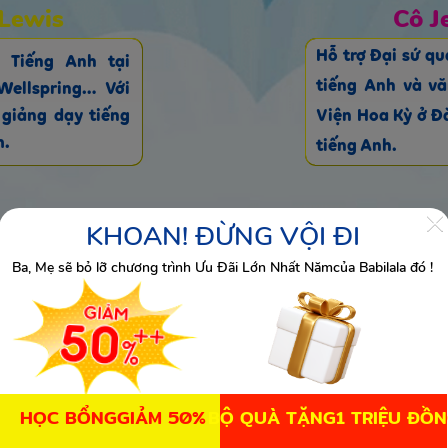
Lewis
Cô J
Hỗ trợ Đại sứ q
 Tiếng Anh tại
tiếng Anh và vă
Wellspring… Với
Viện Hoa Kỳ ở Đ
giảng dạy tiếng
m.
tiếng Anh.
KHOAN! ĐỪNG VỘI ĐI
Ba, Mẹ sẽ bỏ lỡ chương trình Ưu Đãi Lớn Nhất Nămcủa Babilala đó !
h và tự giác
Tự
Anh
ti
HỌC BỔNGGIẢM 50%
BỘ QUÀ TẶNG1 TRIỆU ĐỒ