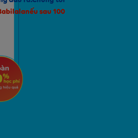
ng đầu ra.Chúng tôi
Babilala
nếu sau 100