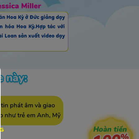
essica Miller
uán Hoa Kỳ ở Đức giảng dạy
n hóa Hoa Kỳ.Hợp tác với
ài Loan sản xuất video dạy
 tin phát âm và giao
ếp như trẻ em Anh, Mỹ
NG