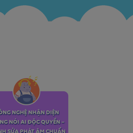
ÔNG NGHỆ NHẬN DIỆN
NG NÓI AI ĐỘC QUYỀN –
NH SỬA PHÁT ÂM CHUẨN