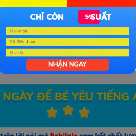
CHỈ CÒN SUẤT
59
g vững chắc
Con 
triển cao và
vựng
 tương lai
bản 
NHẬN NGAY