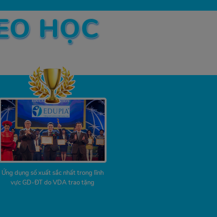
HEO HỌC
Ứng dụng số xuất sắc nhất trong lĩnh
vực GD-ĐT do VDA trao tặng