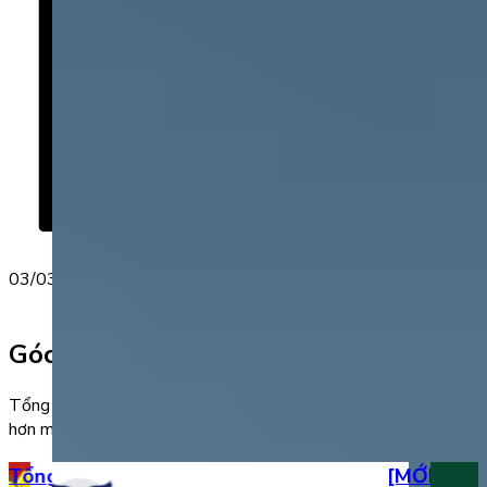
03/03/2023
Góc học tiếng Anh
Tổng hợp kiến thức bổ ích miễn phí giúp bé học giỏi tiếng Anh
hơn mỗi ngày
Tổng hợp bộ đề thi tiếng Anh lớp 2
[MỚI] Bộ đ