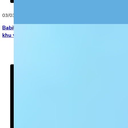
03/03/2023
Babilala và câu chuyện “phủ sóng” tiếng Anh đến
khu vực Đông Nam Á