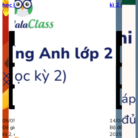
học kì 2 (có đáp án)
kì 2 kèm đ
05/05/2025
14/04/2025
Để giúp các em chuẩn bị thật tốt cho kỳ thi học
Bộ đề thi tiế
kỳ 2, dưới đây thầy cô đã biên soạn bộ đề thi
2025 – 2026 