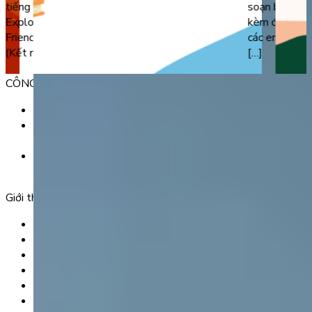
tiếng Anh lớp 2 học kì 2 theo cấu trúc sách mới
soạn bám sát 
Explore Our World (Cánh diều), Family And
kèm đáp án ch
Friends (Chân trời sáng tạo) và Global Success
các em trọng
(Kết nối tri thức). […]
[…]
CÔNG TY TNHH GIÁO DỤC UNICLASS
MST: 0110991152 do Sở tài chính TP. Hà Nội cấp.
Tầng 3, Số 61 phố Ngụy Như Kon Tum, phường Thanh
Xuân, thành phố Hà Nội, Việt Nam.
Tầng 5, Tòa nhà G8 Golden, 113 - 115 Ung Văn Khiêm,
Phường 25, Quận Bình Thạnh, TP Hồ Chí Minh.
Giới thiệu
Trang chủ
Sản phẩm
Tải app
Góc toán học
Liên hệ
Chính Sách Bảo Mật