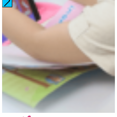
(Chị Mai Trang – Mẹ bé Mộc Miên)
Học viên Babilala