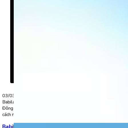
03/03/2023
Babilala đã chinh phục hàng triệu phụ huynh - học sinh tại
Đông Nam Á và vươn lên top đầu về tốc độ tăng trưởng một
cách ngoạn mục!
Babilala – ứng dụng học tiếng Anh cho trẻ em