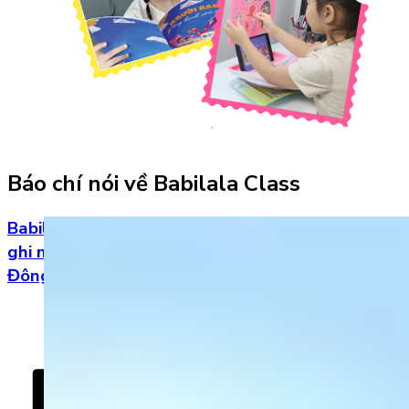
Báo chí nói về Babilala Class
Babilala – App tiếng Anh trẻ em của người Việt
ghi nhận tốc độ tăng trưởng nổi bật tại khu vực
Đông Nam Á