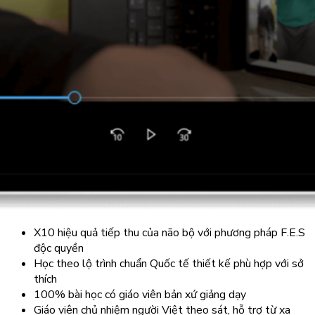
X10 hiệu quả tiếp thu của não bộ với phương pháp F.E.S
độc quyền
Học theo lộ trình chuẩn Quốc tế thiết kế phù hợp với sở
thích
100% bài học có giáo viên bản xứ giảng dạy
Giáo viên chủ nhiệm người Việt theo sát, hỗ trợ từ xa