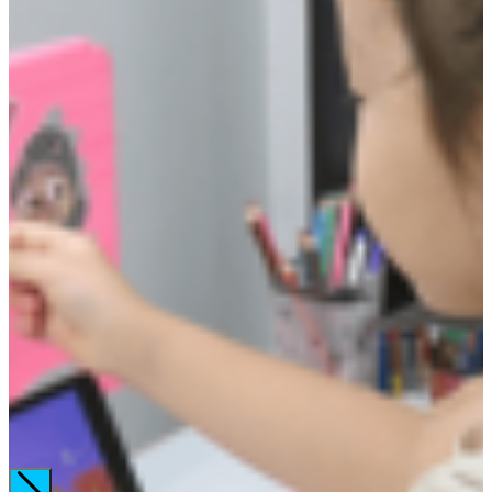
Bé nhà mình 4 tuổi, tối nào 2 mẹ con cũng đồng hành học cùng
nhau. Học trực tuyến với cô cũng như tự học với app mẹ đều
học cùng nên bé hào hứng lắm. Khả năng phát âm của con khá
chuẩn, con cũng ghi nhớ được khá nhiều từ vựng.