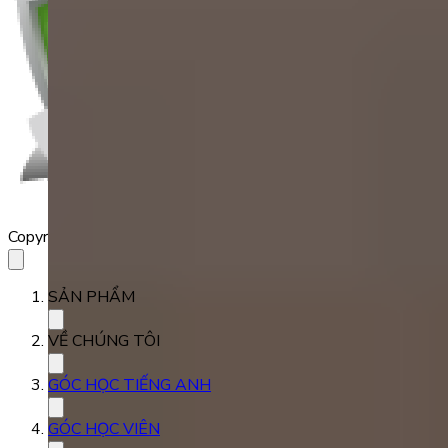
Copyright 2023 Babilala Class
SẢN PHẨM
VỀ CHÚNG TÔI
GÓC HỌC TIẾNG ANH
GÓC HỌC VIÊN