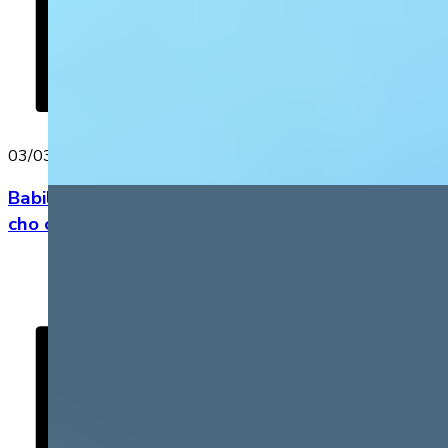
03/03/2023
Babilala khiến dàn sao Việt “đổ gục”, thi nhau
cho con học