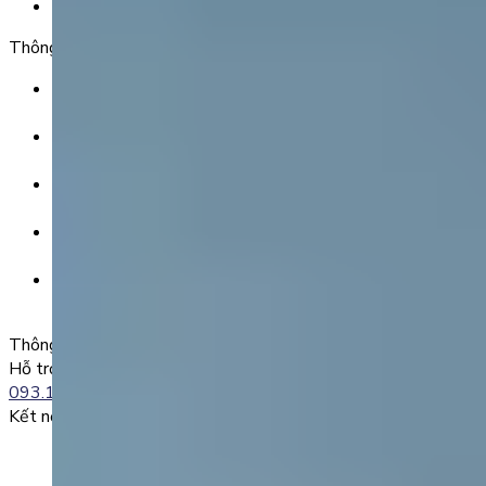
Chính Sách Điều Khoản & Dịch Vụ
Thông tin chuyển khoản
Ngân hàng TMCP Việt Nam Thịnh Vượng (VP Bank) -
CN Kinh Đô
Số tài khoản:
8325 223 188
Chủ tài khoản:
CÔNG TY TNHH GIÁO DỤC UNICLASS
Nội dung chuyển khoản:
SĐT + Tên gói học (hoặc Tên Phụ huynh đăng ký)
Ví dụ:
0985004386 Nguyen Van A
Thông tin liên lạc
Hỗ trợ kỹ thuật:
093.120.8686
Kết nối với chúng tôi