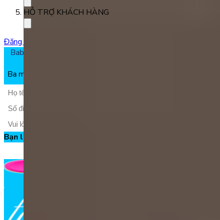
HỖ TRỢ KHÁCH HÀNG
Đăng ký học
Babilala Class - Lớp học tiếng Anh trực tuyến với giáo viên
bản xứ cho trẻ 3 - 8 tuổi
Ba mẹ vui lòng điền thông tin để nhận tư vấn về chương trình
Bạn là phụ huynh hay học sinh?
Đăng ký ngay