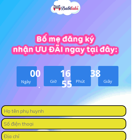
00
16
38
55
Giờ
Phút
Giây
Ngày