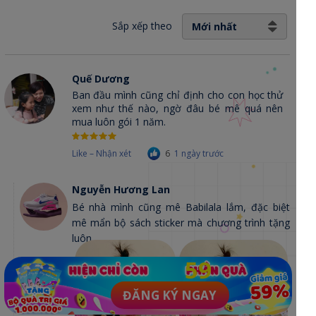
Sắp xếp theo
Mới nhất
Quế Dương
Ban đầu mình cũng chỉ định cho con học thử
xem như thế nào, ngờ đâu bé mê quá nên
mua luôn gói 1 năm.
Like – Nhận xét
6
1 ngày trước
Nguyễn Hương Lan
Bé nhà mình cũng mê Babilala lắm, đặc biệt
mê mẩn bộ sách sticker mà chương trình tặng
luôn
59
ĐĂNG KÝ NGAY