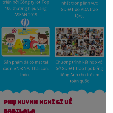
triển bởi Công ty lọt Top
nhất trong lĩnh vực
100 thương hiệu vàng
GD-ĐT do VDA trao
ASEAN 2019
tặng
Sản phẩm đã có mặt tại
Chương trình kết hợp với
các nước ĐNA: Thái Lan,
Sở GD-ĐT trao học bổng
Indo,..
tiếng Anh cho trẻ em
toàn quốc
PHụ Huynh nghĩ gì về
Babilala