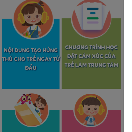
CHƯƠNG TRÌNH HỌC
NỘI DUNG TẠO HỨNG
ĐẶT CẢM XÚC CỦA
THÚ CHO TRẺ NGAY TỪ
TRẺ LÀM TRUNG TÂM
ĐẦU