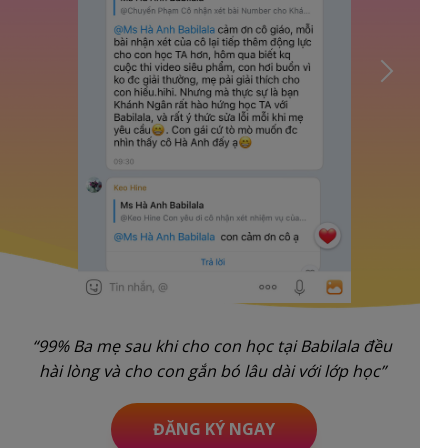
“99% Ba mẹ sau khi cho con học tại Babilala đều
hài lòng và cho con gắn bó lâu dài với lớp học”
ĐĂNG KÝ NGAY