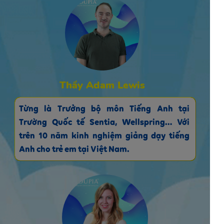
Thầy Adam Lewis
Từng là Trưởng bộ môn Tiếng Anh tại
Trường Quốc tế Sentia, Wellspring… Với
trên 10 năm kinh nghiệm giảng dạy tiếng
Anh cho trẻ em tại Việt Nam.