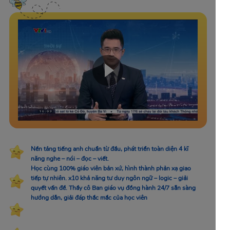
Nền tảng tiếng anh chuẩn từ đầu, phát triển toàn diện 4 kĩ
năng nghe – nói – đọc – viết.
Học cùng 100% giáo viên bản xứ, hình thành phản xạ giao
tiếp tự nhiên. x10 khả năng tư duy ngôn ngữ – logic – giải
quyết vấn đề. Thầy cô Ban giáo vụ đồng hành 24/7 sẵn sàng
hướng dẫn, giải đáp thắc mắc của học viên