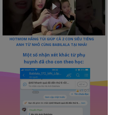
HOTMOM HẰNG TÚI GIÚP CẢ 2 CON SIÊU TIẾNG
ANH TỪ NHỎ CÙNG BABILALA TẠI NHÀ!
Một số nhận xét khác từ phụ
huynh đã cho con theo học: