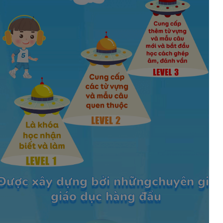
Được xây dựng bởi nhữngchuyên gia
giáo dục hàng đầu