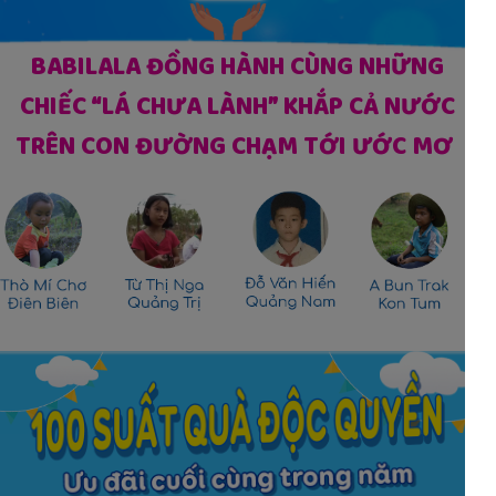
BABILALA ĐỒNG HÀNH CÙNG NHỮNG
CHIẾC “LÁ CHƯA LÀNH” KHẮP CẢ NƯỚC
TRÊN CON ĐƯỜNG CHẠM TỚI ƯỚC MƠ