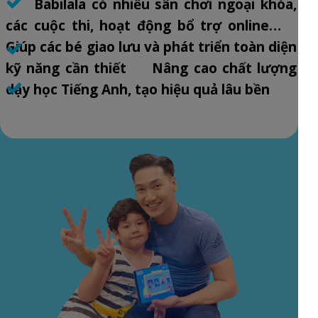
Babilala có nhiều sân chơi ngoại khóa,
các cuộc thi, hoạt động bổ trợ online…
Giúp các bé giao lưu và phát triển toàn diện
kỹ năng cần thiết Nâng cao chất lượng
dạy học Tiếng Anh, tạo hiệu quả lâu bền