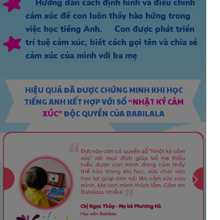
Hướng dẫn cách định hình và điều chỉnh
cảm xúc để con luôn thấy hào hứng trong
việc học tiếng Anh. Con được phát triển
trí tuệ cảm xúc, biết cách gọi tên và chia sẻ
cảm xúc của mình với ba mẹ
HIỆU QUẢ ĐÃ ĐƯỢC CHỨNG MINH KHI HỌC
TIẾNG ANH KẾT HỢP VỚI SỔ
“NHẬT KÝ CẢM
XÚC”
ĐỘC QUYỀN CỦA BABILALA