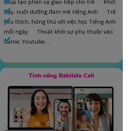
Giúp tạo phản xạ giao tiếp cho trẻ Khơi
dậy, nuôi dưỡng đam mê tiếng Anh Trẻ
yêu thích, hứng thú với việc học Tiếng Anh
mỗi ngày Thoát khỏi sự phụ thuộc vào
Game; Youtube…
Xem thêm…
Tính năng Babilala Call