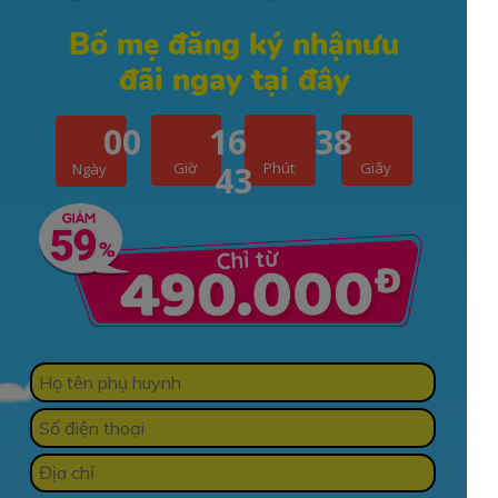
Bố mẹ đăng ký nhậnưu
đãi ngay tại đây
00
16
38
41
Giờ
Phút
Giây
Ngày