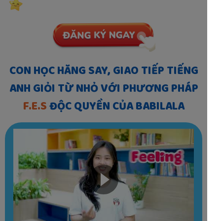
CON HỌC HĂNG SAY, GIAO TIẾP TIẾNG
ANH GIỎI TỪ NHỎ VỚI PHƯƠNG PHÁP
F.E.S
ĐỘC QUYỀN CỦA BABILALA