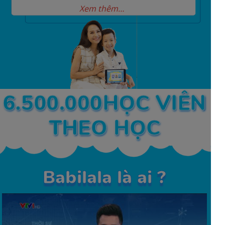
Xem thêm…
6.500.000HỌC VIÊN
THEO HỌC
Babilala là ai ?