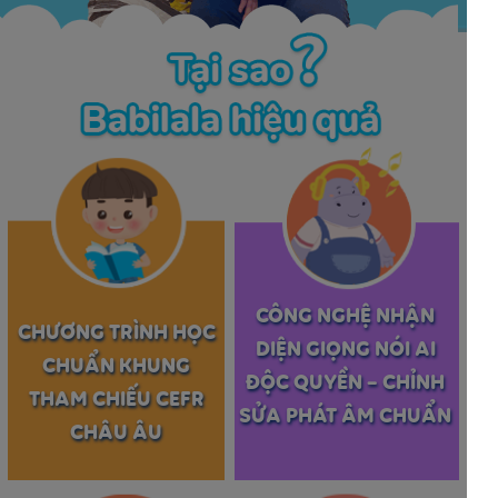
CÔNG NGHỆ NHẬN
CHƯƠNG TRÌNH HỌC
DIỆN GIỌNG NÓI AI
CHUẨN KHUNG
ĐỘC QUYỀN – CHỈNH
THAM CHIẾU CEFR
SỬA PHÁT ÂM CHUẨN
CHÂU ÂU