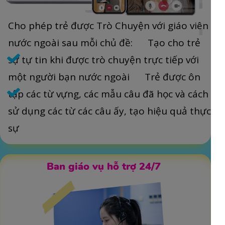
Cho phép trẻ được Trò Chuyện với giáo viên
nước ngoài sau mỗi chủ đề: Tạo cho trẻ
sự tự tin khi được trò chuyện trực tiếp với
một người bạn nước ngoài Trẻ được ôn
tập các từ vựng, các mẫu câu đã học và cách
sử dụng các từ các câu ấy, tạo hiệu quả thực
sự
Ban giáo vụ hỗ trợ 24/7