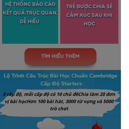
HỆ THỐNG BÁO CÁO
TRẺ ĐƯỢC CHIA SẺ
KẾT QUẢ TRỰC QUAN,
CẢM XÚC SAU KHI
DỄ HIỂU
HỌC
TÌM HIỂU THÊM
3 cấp độ, mỗi cấp độ có 10 chủ đềChia làm 20 đơn
vị bài họcHơn 100 bài hát, 3000 từ vựng và 5000
trò chơi