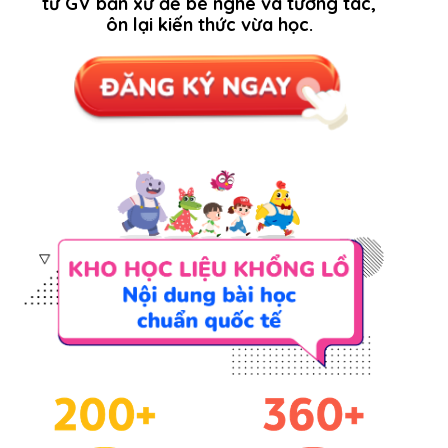
từ GV bản xứ để bé nghe và tương tác,
ôn lại kiến thức vừa học.