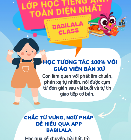
HỌC TƯƠNG TÁC 100% VỚI
GIÁO VIÊN BẢN XỨ
Con làm quen với phát âm chuẩn,
phản xạ tự nhiên, nói được cụm
từ đơn giản sau vài buổi và tự tin
giao tiếp cơ bản.
CHẮC TỪ VỰNG, NGỮ PHÁP
DỄ HIỂU QUA APP
BABILALA
Học qua kể chuyện, bài hát, trò