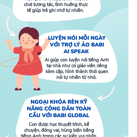
chơi tương tác, tình huống thực
tế giúp trẻ ghi nhớ tự nhiên.
LUYỆN NÓI MỖI NGÀY
VỚI TRỢ LÝ ẢO BABI
AI SPEAK
Ai giúp con luyện nói tiếng Anh
tại nhà như có giáo viên riêng
kèm cặp, hình thành thói quen
nói tự nhiên từ nhỏ.
NGOẠI KHÓA RÈN KỸ
NĂNG CÔNG DÂN TOÀN
CẦU VỚI BABI GLOBAL
Con được học thuyết trình, kể
chuyện, đóng vai, hùng biện bằng
tiếng Anh trong các sự kiện vui nhộn.