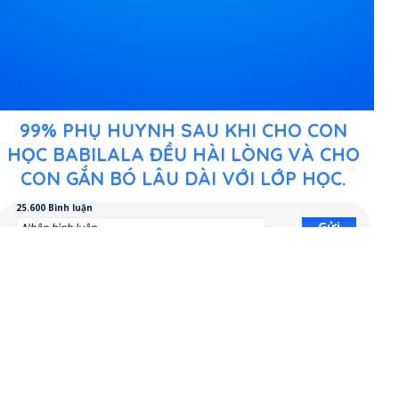
99% PHỤ HUYNH SAU KHI CHO CON
HỌC BABILALA ĐỀU HÀI LÒNG VÀ CHO
CON GẮN BÓ LÂU DÀI VỚI LỚP HỌC.
25.600 Bình luận
Gửi
Sắp xếp theo
Mới nhất
Ngọc NT
Ai có con chưa biết gì về Tiếng Anh mà muốn học thì
thử BabilalaClass đi. Con mới bắt đầu nên thầy cô bên
này dạy theo phong cách vừa học vừa chơi, rất vui vẻ,
nhẹ nhàng. Cũng có thêm cả app để con tự học thêm 3
buổi/tuần nữa, trộm vía hát Tiếng Anh líu lo cả ngày =))
Like - Nhận xét
6
1 ngày trước