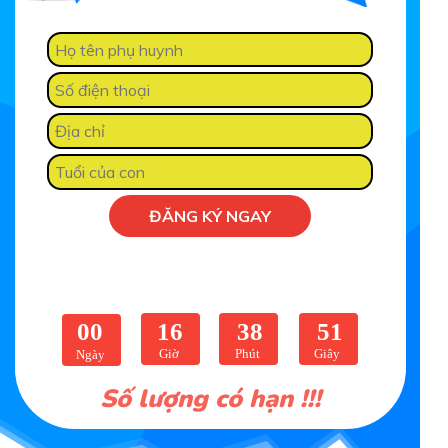
ĐĂNG KÝ NGAY
00
16
38
49
Giờ
Phút
Giây
Ngày
Số lượng có hạn !!!