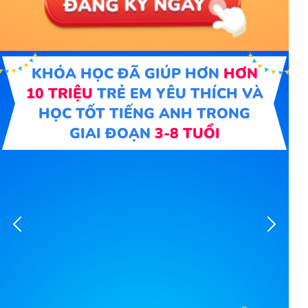
KHÓA HỌC ĐÃ GIÚP HƠN
HƠN
10 TRIỆU
TRẺ EM YÊU THÍCH VÀ
HỌC TỐT TIẾNG ANH TRONG
GIAI ĐOẠN
3-8 TUỔI