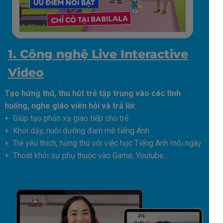
1. Công nghệ Live Interactive
Video
Tạo hứng thú, thu hút trẻ tập trung vào các tình
huống, nghe giáo viên hỏi và trả lời:
+ Giúp tạo phản xạ giao tiếp cho trẻ
+ Khơi dậy, nuôi dưỡng đam mê tiếng Anh
+ Trẻ yêu thích, hứng thú với việc học Tiếng Anh mỗi ngày
+ Thoát khỏi sự phụ thuộc vào Game; Youtube...