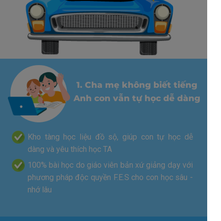
1. Cha mẹ không biết tiếng
Anh con vẫn tự học dễ dàng
Kho tàng học liệu đồ sộ, giúp con tự học dễ
dàng và yêu thích học TA
100% bài học do giáo viên bản xứ giảng dạy với
phương pháp độc quyền F.E.S cho con học sâu -
nhớ lâu