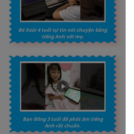
Bé Xoài 4 tuổi tự tin nói chuyện bằng
tiếng Anh với mẹ.
Bạn Bông 3 tuổi đã phát âm tiếng
Anh rất chuẩn.