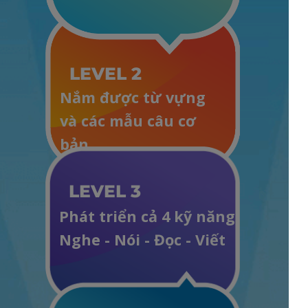
LEVEL 2
Nắm được từ vựng
và các mẫu câu cơ
bản
LEVEL 3
Phát triển cả 4 kỹ năng
Nghe - Nói - Đọc - Viết