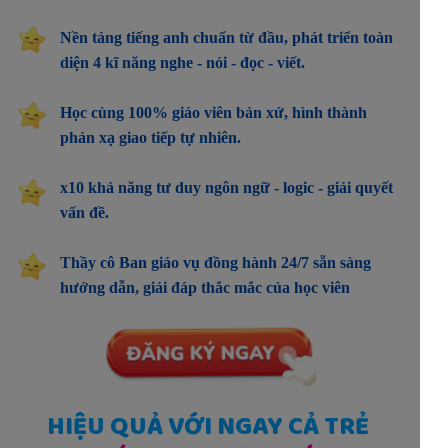
Nền tảng tiếng anh chuẩn từ đầu, phát triển toàn
diện 4 kĩ năng nghe - nói - đọc - viết.
Học cùng 100% giáo viên bản xứ, hình thành
phản xạ giao tiếp tự nhiên.
x10 khả năng tư duy ngôn ngữ - logic - giải quyết
vấn đề.
Thầy cô Ban giáo vụ đồng hành 24/7 sẵn sàng
hướng dẫn, giải đáp thắc mắc của học viên
HIỆU QUẢ VỚI NGAY CẢ TRẺ