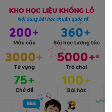
KHO HỌC LIỆU KHỔNG LỒ
Nội dung bài học chuẩn quốc tế