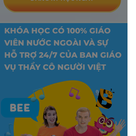
KHÓA HỌC CÓ 100% GIÁO
VIÊN NƯỚC NGOÀI VÀ SỰ
HỖ TRỢ 24/7 CỦA BAN GIÁO
VỤ THẦY CÔ NGƯỜI VIỆT