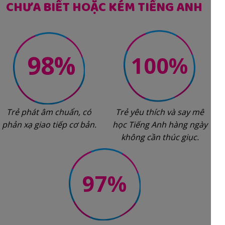
CHƯA BIẾT HOẶC KÉM TIẾNG ANH
98%
100%
Trẻ phát âm chuẩn, có
Trẻ yêu thích và say mê
phản xạ giao tiếp cơ bản.
học Tiếng Anh hàng ngày
không cần thúc giục.
97%