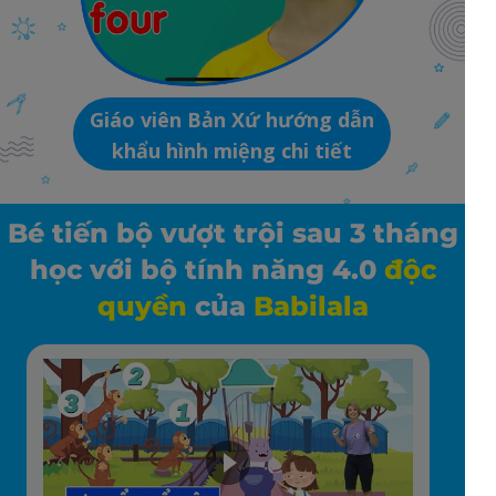
Giáo viên Bản Xứ hướng dẫn
khẩu hình miệng chi tiết
Bé tiến bộ vượt trội sau 3 tháng
học với bộ tính năng 4.0
độc
quyền
của
Babilala