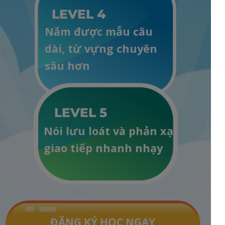
LEVEL 4
Nắm được mẫu câu
dài, từ vựng chuyên
sâu hơn
LEVEL 5
Nói lưu loát và phản xạ
giao tiếp nhanh nhạy
ĐĂNG KÝ HỌC NGAY