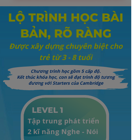
LỘ TRÌNH HỌC BÀI
BẢN, RÕ RÀNG
Được xây dựng chuyên biệt cho
trẻ từ 3 - 8 tuổi
Chương trình học gồm 5 cấp độ.
Kết thúc khóa học, con sẽ đạt trình độ tương
đương với Starters của Cambridge
LEVEL 1
Tập trung phát triển
2 kĩ năng Nghe - Nói