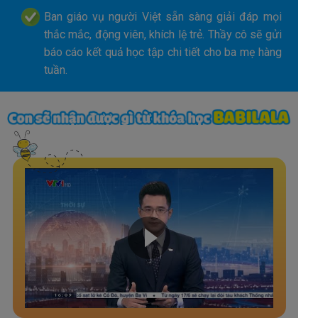
Ban giáo vụ người Việt sẵn sàng giải đáp mọi
thắc mắc, động viên, khích lệ trẻ. Thầy cô sẽ gửi
báo cáo kết quả học tập chi tiết cho ba mẹ hàng
tuần.