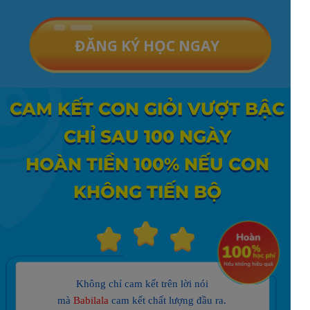
ĐĂNG KÝ HỌC NGAY
CAM KẾT CON GIỎI VƯỢT BẬC
CHỈ SAU 100 NGÀY
HOÀN TIỀN 100% NẾU CON
KHÔNG TIẾN BỘ
Không chỉ cam kết trên lời nói
mà
Babilala
cam kết chất lượng đầu ra.