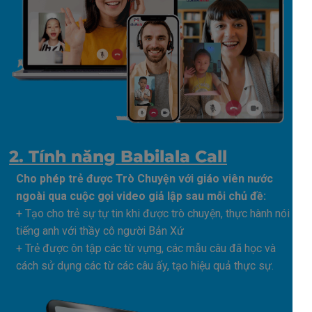
2. Tính năng Babilala Call
Cho phép trẻ được Trò Chuyện với giáo viên nước
ngoài qua cuộc gọi video giả lập sau mỗi chủ đề:
+ Tạo cho trẻ sự tự tin khi được trò chuyện, thực hành nói
tiếng anh với thầy cô người Bản Xứ
+ Trẻ được ôn tập các từ vựng, các mẫu câu đã học và
cách sử dụng các từ các câu ấy, tạo hiệu quả thực sự.