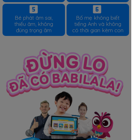
Bé phát âm sai,
Bố mẹ không biết
thiếu âm, không
tiếng Anh và không
đúng trọng âm
có thời gian kèm con