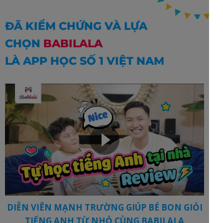
ĐÃ KIỂM CHỨNG VÀ LỰA
CHỌN
BABILALA
LÀ APP HỌC SỐ 1 VIỆT NAM
DIỄN VIÊN MẠNH TRƯỜNG GIÚP BÉ BON GIỎI
TIẾNG ANH TỪ NHỎ CÙNG BABILALA