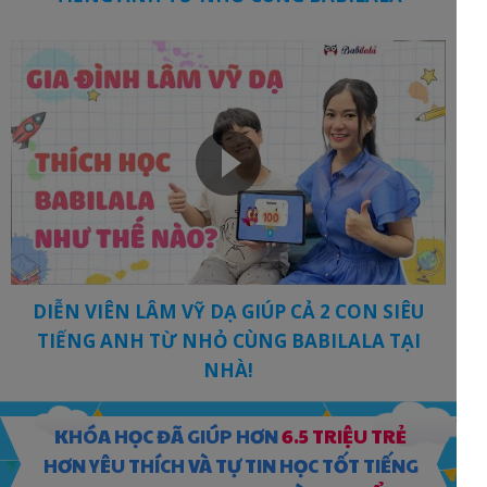
DIỄN VIÊN LÂM VỸ DẠ GIÚP CẢ 2 CON SIÊU
TIẾNG ANH TỪ NHỎ CÙNG BABILALA TẠI
NHÀ!
KHÓA HỌC ĐÃ GIÚP HƠN
6.5 TRIỆU TRẺ
HƠN YÊU THÍCH VÀ TỰ TIN HỌC TỐT TIẾNG