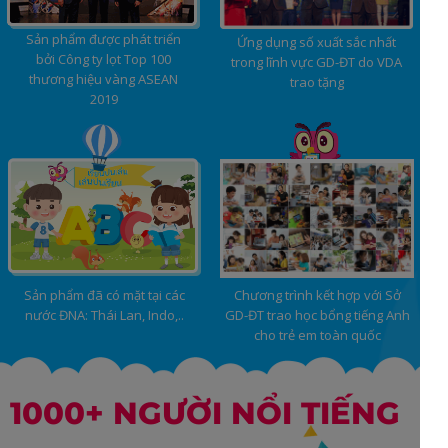
Sản phẩm được phát triển
Ứng dụng số xuất sắc nhất
bởi Công ty lọt Top 100
trong lĩnh vực GD-ĐT do VDA
thương hiệu vàng ASEAN
trao tặng
2019
Sản phẩm đã có mặt tại các
Chương trình kết hợp với Sở
nước ĐNA: Thái Lan, Indo,..
GD-ĐT trao học bổng tiếng Anh
cho trẻ em toàn quốc
1000+ NGƯỜI NỔI TIẾNG