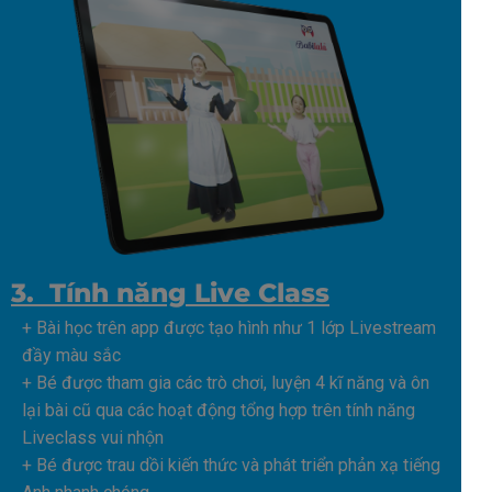
3. Tính năng Live Class
+ Bài học trên app được tạo hình như 1 lớp Livestream
đầy màu sắc
+ Bé được tham gia các trò chơi, luyện 4 kĩ năng và ôn
lại bài cũ qua các hoạt động tổng hợp trên tính năng
Liveclass vui nhộn
+ Bé được trau dồi kiến thức và phát triển phản xạ tiếng