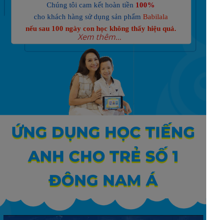
Chúng tôi cam kết hoàn tiền
100%
cho khách hàng sử dụng sản phẩm
Babilala
nếu sau 100 ngày con học không thấy hiệu quả.
Xem thêm...
ỨNG DỤNG HỌC TIẾNG
ANH CHO TRẺ SỐ 1
ĐÔNG NAM Á