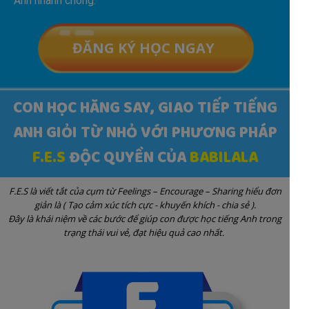
Anh nhanh chóng.
ĐĂNG KÝ HỌC NGAY
CON HỌC HĂNG SAY, GIAO TIẾP TIẾNG
ANH GIỎI TỪ NHỎ VỚI PHƯƠNG PHÁP
F.E.S
ĐỘC QUYỀN CỦA
BABILALA
F.E.S là viết tắt của cụm từ Feelings – Encourage – Sharing hiểu đơn
giản là ( Tạo cảm xúc tích cực - khuyến khích - chia sẻ ).
Đây là khái niệm về các bước để giúp con được học tiếng Anh trong
trạng thái vui vẻ, đạt hiệu quả cao nhất.