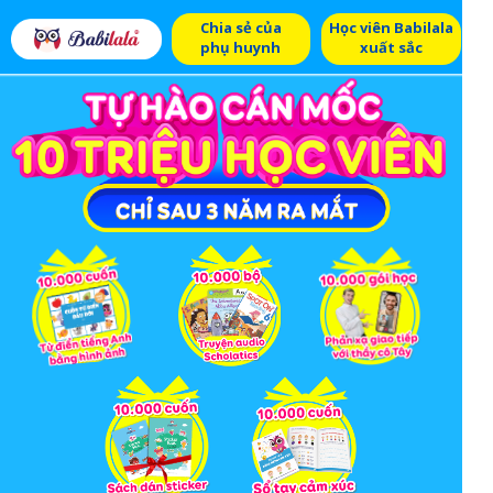
Chia sẻ của
Học viên Babilala
phụ huynh
xuất sắc