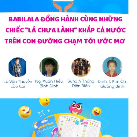
BABILALA ĐỒNG HÀNH CÙNG NHỮNG
CHIẾC "LÁ CHƯA LÀNH" KHẮP CẢ NƯỚC
TRÊN CON ĐƯỜNG CHẠM TỚI ƯỚC MƠ