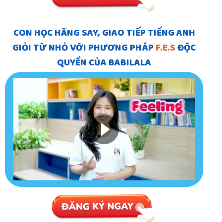
CON HỌC HĂNG SAY, GIAO TIẾP TIẾNG ANH
GIỎI TỪ NHỎ VỚI PHƯƠNG PHÁP
F.E.S
ĐỘC
QUYỀN CỦA BABILALA