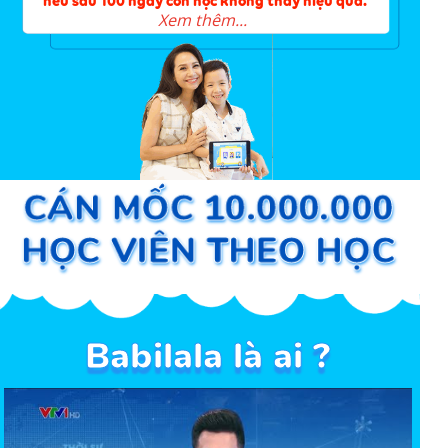
nếu sau 100 ngày con học không thấy hiệu quả.
Xem thêm...
CÁN MỐC 10.000.000
HỌC VIÊN THEO HỌC
Babilala là ai ?