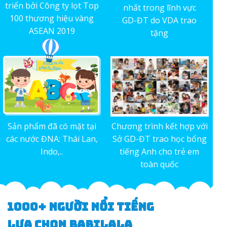
triển bởi Công ty lọt Top
nhất trong lĩnh vực
100 thương hiệu vàng
GD-ĐT do VDA trao
ASEAN 2019
tặng
Sản phẩm đã có mặt tại
Chương trình kết hợp với
các nước ĐNA: Thái Lan,
Sở GD-ĐT trao học bổng
Indo,..
tiếng Anh cho trẻ em
toàn quốc
1000+ NGƯỜI NỔI TIẾNG
LỰA CHỌN BABILALA