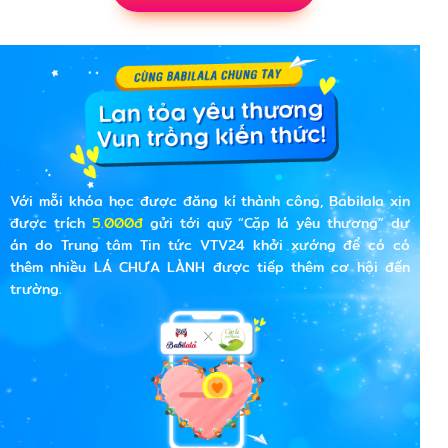
Với mỗi khóa học được đăng kí thành công, Babilala xin
được trích
5.000đ
gửi tới quỹ “Cặp lá yêu thương” dự
án do Trung tâm Tin tức VTV24 khởi xướng để có có
thêm nhiều LÁ CHƯA LÀNH được tiếp thêm cơ hội đến
trường.