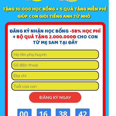
TẶNG 10.000 HỌC BỔNG + 5 QUÀ TẶNG MIỄN PHÍ
GIÚP CON GIỎI TIẾNG ANH TỪ NHỎ
ĐĂNG KÝ NHẬN HỌC BỔNG
-58% HỌC PHÍ
+
BỘ QUÀ TẶNG 2.000.000Đ
CHO CON
TỪ MẸ SAM TẠI ĐÂY
ĐĂNG KÝ NGAY
00
16
38
40