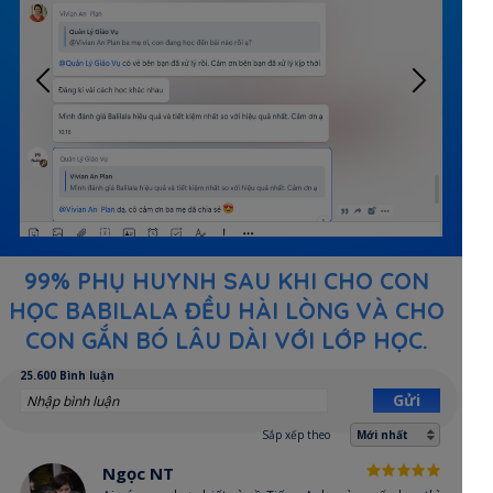
99% PHỤ HUYNH SAU KHI CHO CON
HỌC BABILALA ĐỀU HÀI LÒNG VÀ CHO
CON GẮN BÓ LÂU DÀI VỚI LỚP HỌC.
25.600 Bình luận
Gửi
Sắp xếp theo
Mới nhất
Ngọc NT