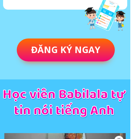
ĐĂNG KÝ NGAY
Học viên Babilala tự
tin nói tiếng Anh