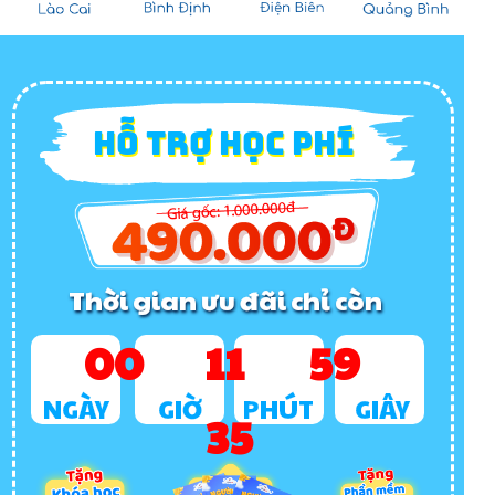
HỖ TRỢ HỌC PHÍ
Thời gian ưu đãi chỉ còn
00
11
59
NGÀY
GIỜ
PHÚT
GIÂY
34