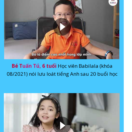
Bé T
uấn Tú,
6 tuổi
Học viên Babilala (khóa
08/2021) nói lưu loát tiếng Anh sau 20 buổi học