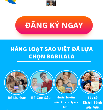
ĐĂNG KÝ NGAY
HÀNG LOẠT SAO VIỆT ĐÃ LỰA
CHỌN BABILALA
Huấn luyện
Bé Liu Đan
Bố Con Sâu
Bác sỹ
viênPhan Uyên
KhánhBệnh
Nhi
viện Việt