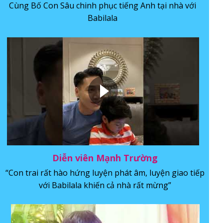
Cùng Bố Con Sâu chinh phục tiếng Anh tại nhà với
Babilala
Diễn viên Mạnh Trường
“Con trai rất hào hứng luyện phát âm, luyện giao tiếp
với Babilala khiến cả nhà rất mừng”