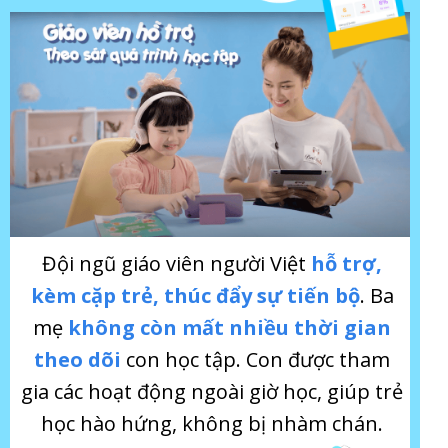
Đội ngũ giáo viên người Việt
hỗ trợ,
kèm cặp trẻ, thúc đẩy sự tiến bộ
. Ba
mẹ
không còn mất nhiều thời gian
theo dõi
con học tập. Con được tham
gia các hoạt động ngoài giờ học, giúp trẻ
học hào hứng, không bị nhàm chán.