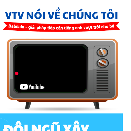
VTV NÓI VỀ CHÚNG TÔI
ĐỘI NGŨ XÂY